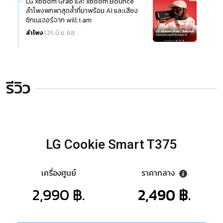
LG xboom Grab และ xboom Bounce
ลำโพงพกพาสุดล้ำที่มาพร้อม AI และเสียง
ซิกเนเจอร์จาก will.i.am
ลำโพง
| 25 มิ.ย. 68
รีวิว
LG Cookie Smart T375
เครื่องศูนย์
ราคากลาง
2,990 ฿.
2,490 ฿.