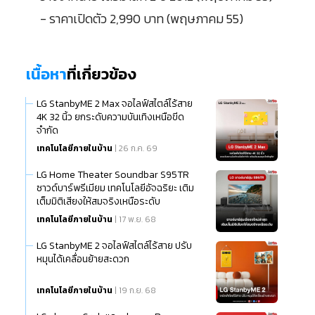
- ราคาเปิดตัว 2,990 บาท (พฤษภาคม 55)
เนื้อหา
ที่เกี่ยวข้อง
LG StanbyME 2 Max จอไลฟ์สไตล์ไร้สาย
4K 32 นิ้ว ยกระดับความบันเทิงเหนือขีด
จำกัด
เทคโนโลยีภายในบ้าน
| 26 ก.ค. 69
LG Home Theater Soundbar S95TR
ซาวด์บาร์พรีเมียม เทคโนโลยีอัจฉริยะ เติม
เต็มมิติเสียงให้สมจริงเหนือระดับ
เทคโนโลยีภายในบ้าน
| 17 พ.ย. 68
LG StanbyME 2 จอไลฟ์สไตล์ไร้สาย ปรับ
หมุนได้เคลื่อนย้ายสะดวก
เทคโนโลยีภายในบ้าน
| 19 ก.ย. 68