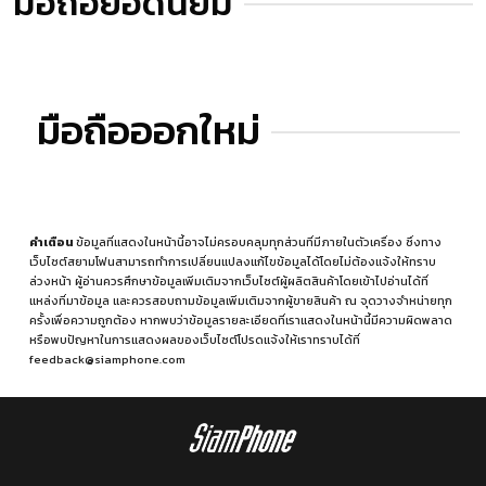
มือถือยอดนิยม
มือถือออกใหม่
คำเตือน
ข้อมูลที่แสดงในหน้านี้อาจไม่ครอบคลุมทุกส่วนที่มีภายในตัวเครื่อง ซึ่งทาง
เว็บไซต์สยามโฟนสามารถทำการเปลี่ยนแปลงแก้ไขข้อมูลได้โดยไม่ต้องแจ้งให้ทราบ
ล่วงหน้า ผู้อ่านควรศึกษาข้อมูลเพิ่มเติมจากเว็บไซต์ผู้ผลิตสินค้าโดยเข้าไปอ่านได้ที่
แหล่งที่มาข้อมูล
และควรสอบถามข้อมูลเพิ่มเติมจากผู้ขายสินค้า ณ จุดวางจำหน่ายทุก
ครั้งเพื่อความถูกต้อง หากพบว่าข้อมูลรายละเอียดที่เราแสดงในหน้านี้มีความผิดพลาด
หรือพบปัญหาในการแสดงผลของเว็บไซต์โปรดแจ้งให้เราทราบได้ที่
feedback@siamphone.com