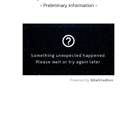
- Preliminary information -
help_outline
Something unexpected happened.
Please wait or try again later.
Powered by 
GliaStudios