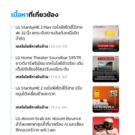
เนื้อหา
ที่เกี่ยวข้อง
LG StanbyME 2 Max จอไลฟ์สไตล์ไร้สาย
4K 32 นิ้ว ยกระดับความบันเทิงเหนือขีด
จำกัด
เทคโนโลยีภายในบ้าน
| 26 ก.ค. 69
LG Home Theater Soundbar S95TR
ซาวด์บาร์พรีเมียม เทคโนโลยีอัจฉริยะ เติม
เต็มมิติเสียงให้สมจริงเหนือระดับ
เทคโนโลยีภายในบ้าน
| 17 พ.ย. 68
LG StanbyME 2 จอไลฟ์สไตล์ไร้สาย ปรับ
หมุนได้เคลื่อนย้ายสะดวก
เทคโนโลยีภายในบ้าน
| 19 ก.ย. 68
LG xboom Grab และ xboom Bounce
ลำโพงพกพาสุดล้ำที่มาพร้อม AI และเสียง
ซิกเนเจอร์จาก will.i.am