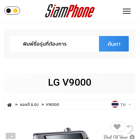
ค้นหา
LG V9000
แอลจี (LG)
V9000
TH