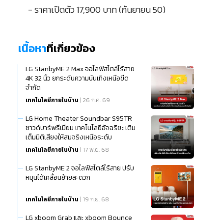
- ราคาเปิดตัว 17,900 บาท (กันยายน 50)
เนื้อหา
ที่เกี่ยวข้อง
LG StanbyME 2 Max จอไลฟ์สไตล์ไร้สาย
4K 32 นิ้ว ยกระดับความบันเทิงเหนือขีด
จำกัด
เทคโนโลยีภายในบ้าน
| 26 ก.ค. 69
LG Home Theater Soundbar S95TR
ซาวด์บาร์พรีเมียม เทคโนโลยีอัจฉริยะ เติม
เต็มมิติเสียงให้สมจริงเหนือระดับ
เทคโนโลยีภายในบ้าน
| 17 พ.ย. 68
LG StanbyME 2 จอไลฟ์สไตล์ไร้สาย ปรับ
หมุนได้เคลื่อนย้ายสะดวก
เทคโนโลยีภายในบ้าน
| 19 ก.ย. 68
LG xboom Grab และ xboom Bounce