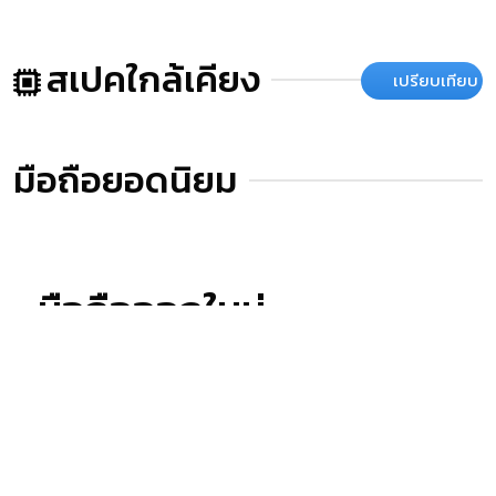
สเปคใกล้เคียง
เปรียบเทียบ
มือถือยอดนิยม
มือถือออกใหม่
คำเตือน
ข้อมูลที่แสดงในหน้านี้อาจไม่ครอบคลุมทุกส่วนที่มีภายในตัวเครื่อง ซึ่งทาง
เว็บไซต์สยามโฟนสามารถทำการเปลี่ยนแปลงแก้ไขข้อมูลได้โดยไม่ต้องแจ้งให้ทราบ
ล่วงหน้า ผู้อ่านควรศึกษาข้อมูลเพิ่มเติมจากเว็บไซต์ผู้ผลิตสินค้าโดยเข้าไปอ่านได้ที่
แหล่งที่มาข้อมูล
และควรสอบถามข้อมูลเพิ่มเติมจากผู้ขายสินค้า ณ จุดวางจำหน่ายทุก