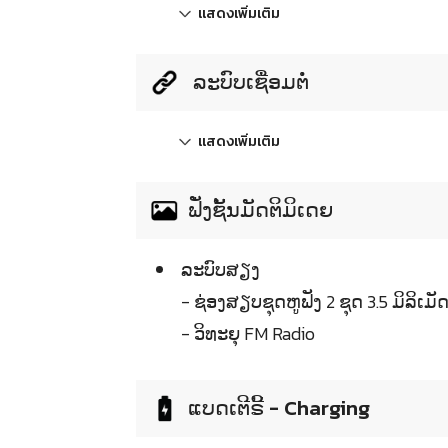
แสดงเพิ่มเติม
ລະບົບເຊື່ອມຕໍ່
แสดงเพิ่มเติม
ຟັ່ງຊັ້ນມັດຕິມິເດຍ
ລະບົບສຽງ
- ຊ່ອງສຽບຊຸດຫູຟັງ 2 ຊຸດ 3.5 ມິລິເມັ
- ວິທະຍຸ FM Radio
ແບດເຕີຣີ້ - Charging