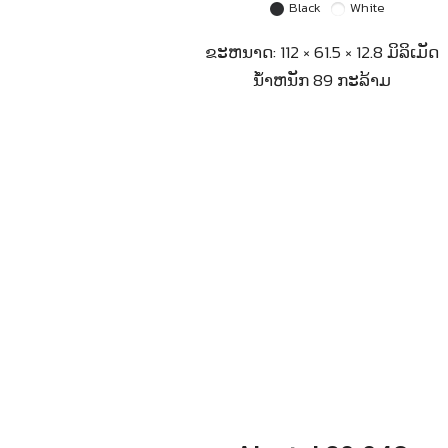
Black
White
ຂະຫນາດ: 112 × 61.5 × 12.8 ມິລິເມັດ
ນ້ຳຫນັກ 89 ກະລ້າມ