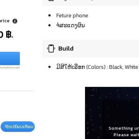
Feture phone
price
ຈໍໍສະແດງຜົນ
0 ฿.
Build
ມີສີໃຫ້ເລືອກ (Colors) : Black, White
.siamphone.com
เปรียบเทียบ
Something u
Please wait