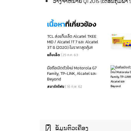
ວາງຈຳຫນ່າຍ Q1 2015 (ເດືອນກຸມພາ 
เนื้อหา
ที่เกี่ยวข้อง
TCL ส่งแท็บเล็ต Alcatel TKEE
MID / Alcatel 1T 7 และ Alcatel
3T 8 (2020) ในราคาสุดคุ้ม!!
แท็บเล็ต
| 25 ก.ค. 63
มือถือเปิดตัวใหม่ Motorola G7
Family, TP-LINK, Alcatel และ
Beyond
สมาร์ทโฟน
| 16 ก.พ. 62
ຂໍ້ມູນຕົວເຄື່ອງ