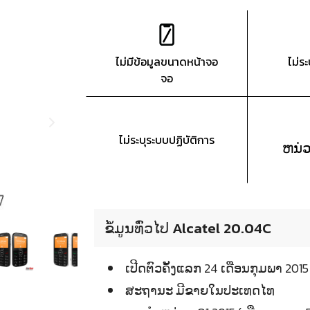
ไม่มีข้อมูลขนาดหน้าจอ
ไม่ร
จอ
ไม่ระบุระบบปฏิบัติการ
ຫນ່
ຂໍ້ມູນທົ່ວໄປ Alcatel 20.04C
ເປີດຕົວຄັ້ງແລກ 24 ເດືອນກຸມພາ 
ສະຖານະ ມີຂາຍໃນປະເທດໄທ