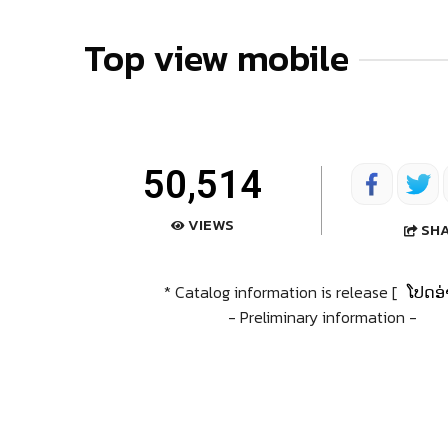
Top view mobile
50,514
VIEWS
SH
* Catalog information is release [
ໂປດອ່
- Preliminary information -