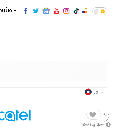
อปปิ้ง
LO