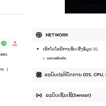
NETWORK
ເທັກໂນໂລຢີການຮັບ/ສົ່ງຂໍ້ມູນ 2G,
ARES
แสดงเพิ่มเติม
ານ
]
ລະບົບປະຕິບັດການ (OS, CPU,
ລະບົບເຊັ່ນເຊີ້(Sensor)