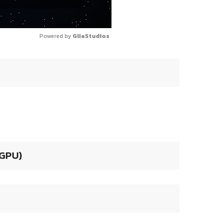
Powered by 
GliaStudios
 GPU)