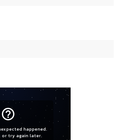
help_outline
nexpected happened.
 or try again later.