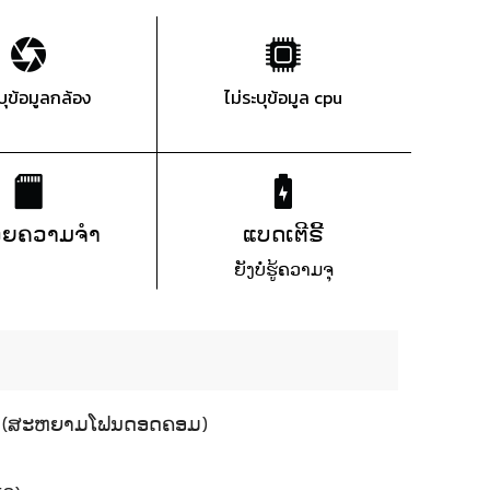
ะบุข้อมูลกล้อง
ไม่ระบุข้อมูล cpu
ວຍຄວາມຈຳ
ແບດເຕີຣີ້
ຍັງບໍ່ຮູ້ຄວາມຈຸ
2015 (ສະຫຍາມໂຟນດອດຄອມ)