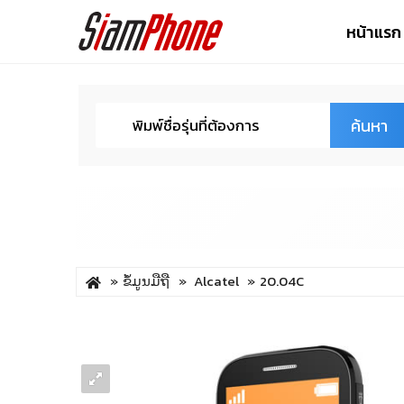
หน้าแรก
ค้นหา
ຂໍ້ມູນມືຖື
Alcatel
20.04C