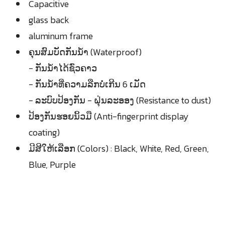
Capacitive
glass back
aluminum frame
ຄຸນສົມບັດກັນນ້ຳ (Waterproof)
- ກັນນ້ຳໄດ້ຊົ່ວຄາວ
- ກັນນ້ຳທີ່ຄວາມລືກບໍ່ເກີນ 6 ເມັດ
- ລະບົບປ້ອງກັນ - ຝຸ່ນລະອອງ (Resistance to dust)
ປ້ອງກັນຮອຍນິ້ວມື (Anti-fingerprint display
coating)
ມີສີໃຫ້ເລືອກ (Colors) : Black, White, Red, Green,
Blue, Purple