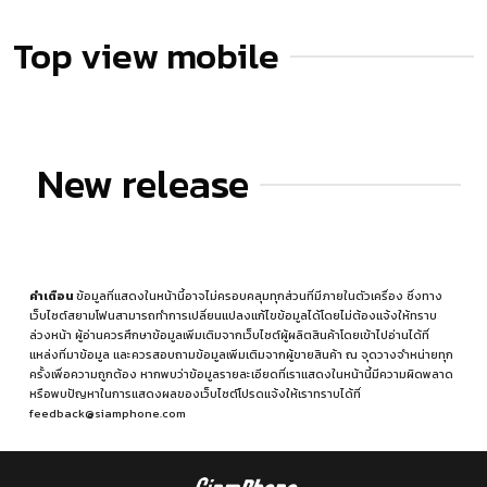
Top view mobile
New release
คำเตือน
ข้อมูลที่แสดงในหน้านี้อาจไม่ครอบคลุมทุกส่วนที่มีภายในตัวเครื่อง ซึ่งทาง
เว็บไซต์สยามโฟนสามารถทำการเปลี่ยนแปลงแก้ไขข้อมูลได้โดยไม่ต้องแจ้งให้ทราบ
ล่วงหน้า ผู้อ่านควรศึกษาข้อมูลเพิ่มเติมจากเว็บไซต์ผู้ผลิตสินค้าโดยเข้าไปอ่านได้ที่
แหล่งที่มาข้อมูล
และควรสอบถามข้อมูลเพิ่มเติมจากผู้ขายสินค้า ณ จุดวางจำหน่ายทุก
ครั้งเพื่อความถูกต้อง หากพบว่าข้อมูลรายละเอียดที่เราแสดงในหน้านี้มีความผิดพลาด
หรือพบปัญหาในการแสดงผลของเว็บไซต์โปรดแจ้งให้เราทราบได้ที่
feedback@siamphone.com