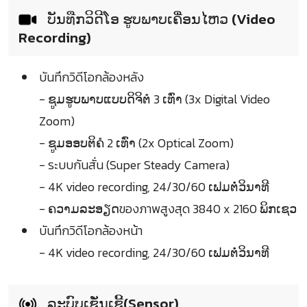
ບັນທືກວິດີໂອ ຮູບພາບເຄື່ອນໄຫວ (Video
Recording)
บันทึกวิดีโอกล้องหลัง
- ຊູມຮູບພາບແບບດິຈິຕໍ 3 ເທົ່າ (3x Digital Video
Zoom)
- ຊູມອອບຕິຄໍ 2 ເທົ່າ (2x Optical Zoom)
- ระบบกันสั่น (Super Steady Camera)
- 4K video recording, 24/30/60 ເຟມຕໍ່ວິນາທີ
- ຄວາມລະອຽດของภาพสูงสุด 3840 x 2160 ພິກເຊວ
บันทึกวิดีโอกล้องหน้า
- 4K video recording, 24/30/60 ເຟມຕໍ່ວິນາທີ
ລະບົບເຊັ່ນເຊີ້(Sensor)