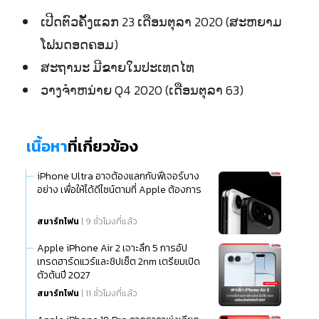
ເປີດຕົວຄັ້ງແລກ 23 ເດືອນຕຸລາ 2020 (ສະຫຍາມ
ໂຟນດອດຄອມ)
ສະຖານະ ມີຂາຍໃນປະເທດໄທ
ວາງຈຳຫນ່າຍ Q4 2020 (ເດືອນຕຸລາ 63)
เนื้อหา
ที่เกี่ยวข้อง
iPhone Ultra อาจต้องแลกกับฟีเจอร์บาง
อย่าง เพื่อให้ได้ดีไซน์ตามที่ Apple ต้องการ
สมาร์ทโฟน
| 9 ชั่วโมงที่แล้ว
Apple iPhone Air 2 เจาะลึก 5 การอัป
เกรดฮาร์ดแวร์และชิปเซ็ต 2nm เตรียมเปิด
ตัวต้นปี 2027
สมาร์ทโฟน
| 11 ชั่วโมงที่แล้ว