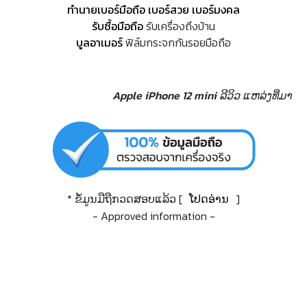
ทำนายเบอร์มือถือ เบอร์สวย เบอร์มงคล
รับซื้อมือถือ
รับเครื่องถึงบ้าน
บูลอาเมอร์
ฟิล์มกระจกกันรอยมือถือ
Apple iPhone 12 mini ລີວິວ
ແຫລ່ງທີ່ມາ
* ຂໍ້ມູນມືຖືກວດສອບແລ້ວ [
ໂປດອ່ານ
]
- Approved information -