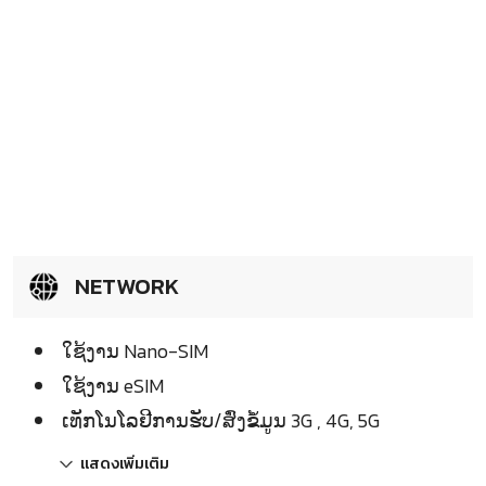
NETWORK
ໃຊ້ງານ Nano-SIM
ໃຊ້ງານ eSIM
ເທັກໂນໂລຢີການຮັບ/ສົ່ງຂໍ້ມູນ 3G , 4G, 5G
แสดงเพิ่มเติม