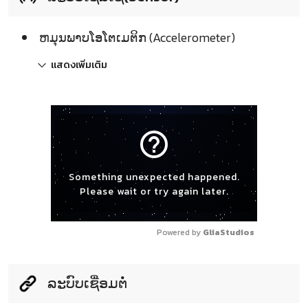
ຫມຸນພາບໂອໂຕເມຕິກ (Accelerometer)
แสดงเพิ่มเติม
help_outline
Something unexpected happened.
Please wait or try again later.
Powered by 
GliaStudios
ລະບົບເຊື່ອມຕໍ່