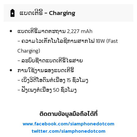
ແບດເຕີຣີ້ - Charging
ແບດເຕີຣີ້ມາດຕະຖານ 2,227 mAh
- ຄວາມໄວເຕັກໂນໂລຊີການສາກໄຟ 18W (Fast
Charging)
- ລະບົບຊ໊າດແບດເຕີຣີ້ໄຣສາຍ
ການໃຊ້ງານຂອງແບດເຕີຣີ້
- ເບິ່ງວິດີໂອດົນຕໍ່ເນື່ອງ 15 ຊົ່ວໂມງ
- ຟັງເພງຕໍ່ເນື່ອງ 50 ຊົ່ວໂມງ
ติดตามข้อมูลมือถือได้ที่
www.facebook.com/siamphonedotcom
twitter.com/siamphonedotcom