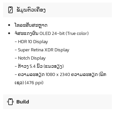
ຂໍ້ມູນຕົວເຄື່ອງ
ໂທລະສັບສະຫຼາດ
ຈໍໍສະແດງຜົນ OLED 24-bit (True color)
- HDR 10 Display
- Super Retina XDR Display
- Notch Display
- ກ້າວງ 5.4 ນິ້ວ (ແນວອຽງ)
- ຄວາມລະອຽດ 1080 x 2340 ຄວາມລະອຽດ (ພິກ
ເຊວ) (476 ppi)
Build