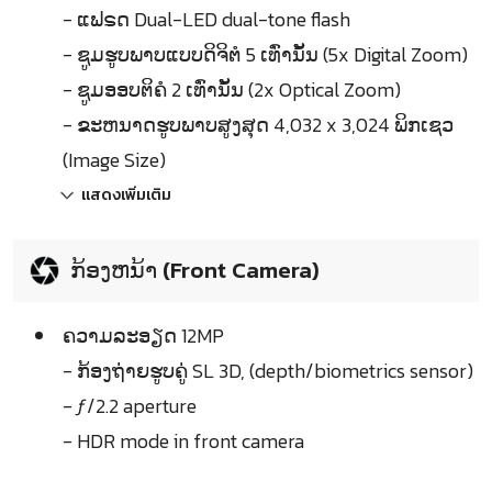
- ແຟຣດ Dual-LED dual-tone flash
- ຊູມຮູບພາບແບບດິຈິຕໍ 5 ເທົ່ານັ້ນ (5x Digital Zoom)
- ຊູມອອບຕິຄໍ 2 ເທົ່ານັ້ນ (2x Optical Zoom)
- ຂະຫນາດຮູບພາບສູງສຸດ 4,032 x 3,024 ພິກເຊວ
(Image Size)
แสดงเพิ่มเติม
ກ້ອງຫນ້າ (Front Camera)
ຄວາມລະອຽດ 12MP
- ກ້ອງຖ່າຍຮູບຄູ່ SL 3D, (depth/biometrics sensor)
- ƒ/2.2 aperture
- HDR mode in front camera