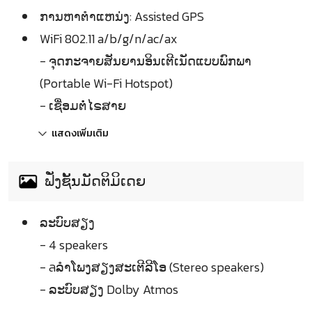
ການຫາຕຳແຫນ່ງ: Assisted GPS
WiFi 802.11 a/b/g/n/ac/ax
- ຈຸດກະຈາຍສັນຍານອິນເຕີເນັດແບບພົກພາ
(Portable Wi-Fi Hotspot)
- ເຊື່ອມຕໍ່ໄຣສາຍ
แสดงเพิ่มเติม
ຟັ່ງຊັ້ນມັດຕິມິເດຍ
ລະບົບສຽງ
- 4 speakers
- ลລຳໂພງສຽງສະເຕີລີໂອ (Stereo speakers)
- ລະບົບສຽງ Dolby Atmos