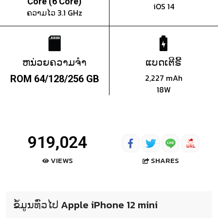
Core (6 Core)
iOS 14
ຄວາມໄວ 3.1 GHz
ຫນ່ວຍຄວາມຈຳ
ແບດເຕີຣີ້
2,227 mAh
ROM 64/128/256 GB
18W
919,024
SHARES
VIEWS
ຂໍ້ມູນທົ່ວໄປ Apple iPhone 12 mini