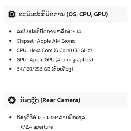
ລະບົບປະຕິບັດການ (OS, CPU, GPU)
ລະບົບປະຕິບັດການຫລັກiOS 14
Chipset : Apple A14 Bionic
CPU : Hexa Core (6 Core) (3.1 GHz)
GPU : Apple GPU (4 core graphics)
64/128/256 GB (ຕົວເຄື່ອງ)
ກ້ອງຫຼັງ (Rear Camera)
ກ້ອງດິຈີຕໍ 12 + 12MP ລ້ານພິກເຊລ
- ƒ/2.4 aperture