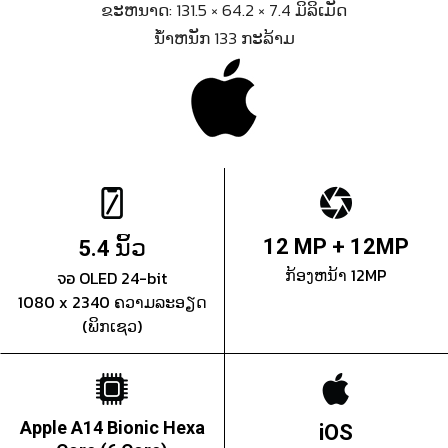
ຂະຫນາດ: 131.5 × 64.2 × 7.4 ມິລິເມັດ
ນ້ຳຫນັກ 133 ກະລ້າມ
ນິ້ວ
12 MP + 12MP
5.4
ກ້ອງຫນ້າ 12MP
จอ OLED 24-bit
1080 x 2340 ຄວາມລະອຽດ
(ພິກເຊວ)
Apple A14 Bionic Hexa
iOS