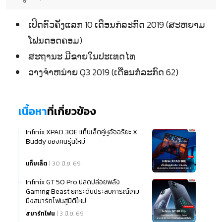
ເປີດຕົວຄັ້ງແລກ 10 ເດືອນກໍລະກົດ 2019 (ສະຫຍາມ
ໂຟນດອດຄອມ)
ສະຖານະ ມີຂາຍໃນປະເທດໄທ
ວາງຈຳຫນ່າຍ Q3 2019 (ເດືອນກໍລະກົດ 62)
เนื้อหา
ที่เกี่ยวข้อง
Infinix XPAD 30E แท็บเล็ตคู่หูอัจฉริยะ X
Buddy ของคนรุ่นใหม่
แท็บเล็ต
| 30 มิ.ย. 69
Infinix GT 50 Pro ปลดปล่อยพลัง
Gaming Beast ยกระดับประสบการณ์เกม
มิ่งสมาร์ทโฟนสู่มิติใหม่
สมาร์ทโฟน
| 3 มิ.ย. 69