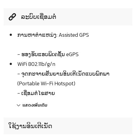
ລະບົບເຊື່ອມຕໍ່
ການຫາຕຳແຫນ່ງ: Assisted GPS
- ຮອງຮັບແອບພິເຄຊັ້ນ eGPS
WiFi 802.11b/g/n
- ຈຸດກະຈາຍສັນຍານອິນເຕີເນັດແບບພົກພາ
(Portable Wi-Fi Hotspot)
- ເຊື່ອມຕໍ່ໄຣສາຍ
แสดงเพิ่มเติม
ໃຊ້ງານອິນເຕີເນັດ