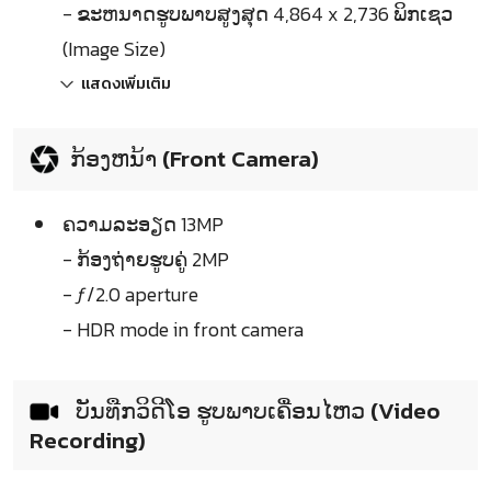
- ຂະຫນາດຮູບພາບສູງສຸດ 4,864 x 2,736 ພິກເຊວ
(Image Size)
แสดงเพิ่มเติม
ກ້ອງຫນ້າ (Front Camera)
ຄວາມລະອຽດ 13MP
- ກ້ອງຖ່າຍຮູບຄູ່ 2MP
- ƒ/2.0 aperture
- HDR mode in front camera
ບັນທືກວິດີໂອ ຮູບພາບເຄື່ອນໄຫວ (Video
Recording)