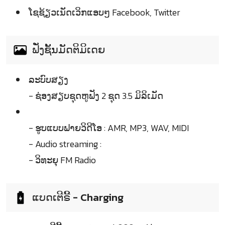
ໂຊຊ້ຽວເນັດເວິກແອບໆ Facebook, Twitter
ຟັ່ງຊັ້ນມັດຕິມິເດຍ
ລະບົບສຽງ
- ຊ່ອງສຽບຊຸດຫູຟັງ 2 ຊຸດ 3.5 ມິລິເມັດ
- ຮູບແບບຟາຍວິດີໂອ : AMR, MP3, WAV, MIDI
- Audio streaming :
- ວິທະຍຸ FM Radio
ແບດເຕີຣີ້ - Charging