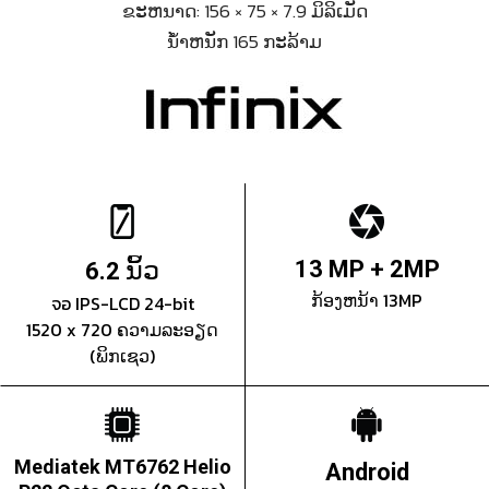
ຂະຫນາດ: 156 × 75 × 7.9 ມິລິເມັດ
ນ້ຳຫນັກ 165 ກະລ້າມ
ນິ້ວ
13 MP + 2MP
6.2
ກ້ອງຫນ້າ 13MP
จอ IPS-LCD 24-bit
1520 x 720 ຄວາມລະອຽດ
(ພິກເຊວ)
Mediatek MT6762 Helio
Android