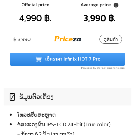
Official price
Average price
4,990 ฿.
3,990 ฿.
฿ 3,990
ดูสินค้า
เช็คราคา Infinix HOT 7 Pro
Powered by store.siamphone.com
ຂໍ້ມູນຕົວເຄື່ອງ
ໂທລະສັບສະຫຼາດ
ຈໍໍສະແດງຜົນ IPS-LCD 24-bit (True color)
- ກ້າວງ 6.2 ນິ້ວ (ແນວອຽງ)