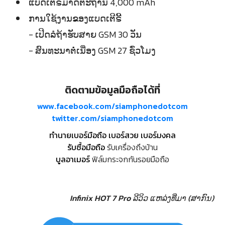
ແບດເຕີຣີ້ມາດຕະຖານ 4,000 mAh
ການໃຊ້ງານຂອງແບດເຕີຣີ້
- ເປີດລໍຖ້າຮັບສາຍ GSM 30 ວັນ
- ສົນທະນາຕໍ່ເນື່ອງ GSM 27 ຊົ່ວໂມງ
ติดตามข้อมูลมือถือได้ที่
www.facebook.com/siamphonedotcom
twitter.com/siamphonedotcom
ทำนายเบอร์มือถือ เบอร์สวย เบอร์มงคล
รับซื้อมือถือ
รับเครื่องถึงบ้าน
บูลอาเมอร์
ฟิล์มกระจกกันรอยมือถือ
Infinix HOT 7 Pro ລີວິວ
ແຫລ່ງທີ່ມາ (ສາກົນ)