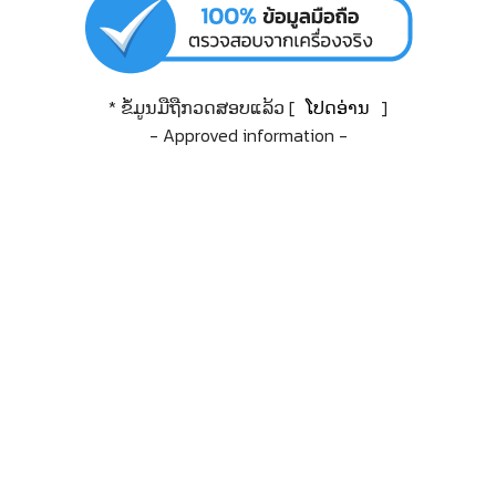
* ຂໍ້ມູນມືຖືກວດສອບແລ້ວ [
ໂປດອ່ານ
]
- Approved information -