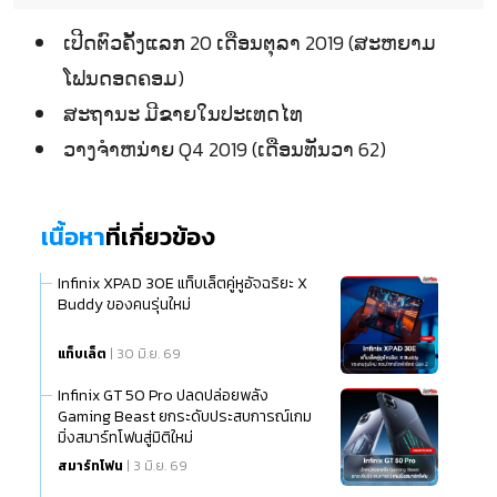
ເປີດຕົວຄັ້ງແລກ 20 ເດືອນຕຸລາ 2019 (ສະຫຍາມ
ໂຟນດອດຄອມ)
ສະຖານະ ມີຂາຍໃນປະເທດໄທ
ວາງຈຳຫນ່າຍ Q4 2019 (ເດືອນທັນວາ 62)
เนื้อหา
ที่เกี่ยวข้อง
Infinix XPAD 30E แท็บเล็ตคู่หูอัจฉริยะ X
Buddy ของคนรุ่นใหม่
แท็บเล็ต
| 30 มิ.ย. 69
Infinix GT 50 Pro ปลดปล่อยพลัง
Gaming Beast ยกระดับประสบการณ์เกม
มิ่งสมาร์ทโฟนสู่มิติใหม่
สมาร์ทโฟน
| 3 มิ.ย. 69