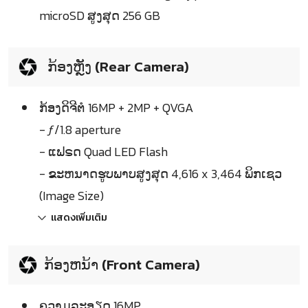
microSD ສູງສຸດ 256 GB
ກ້ອງຫຼັງ (Rear Camera)
ກ້ອງດິຈີຕໍ 16MP + 2MP + QVGA
- ƒ/1.8 aperture
- ແຟຣດ Quad LED Flash
- ຂະຫນາດຮູບພາບສູງສຸດ 4,616 x 3,464 ພິກເຊວ
(Image Size)
แสดงเพิ่มเติม
ກ້ອງຫນ້າ (Front Camera)
ຄວາມລະອຽດ 16MP