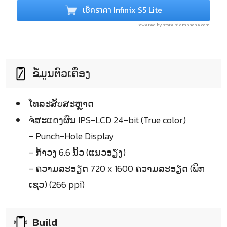
เช็คราคา Infinix S5 Lite
Powered by store.siamphone.com
ຂໍ້ມູນຕົວເຄື່ອງ
ໂທລະສັບສະຫຼາດ
ຈໍໍສະແດງຜົນ IPS-LCD 24-bit (True color)
- Punch-Hole Display
- ກ້າວງ 6.6 ນິ້ວ (ແນວອຽງ)
- ຄວາມລະອຽດ 720 x 1600 ຄວາມລະອຽດ (ພິກ
ເຊວ) (266 ppi)
Build