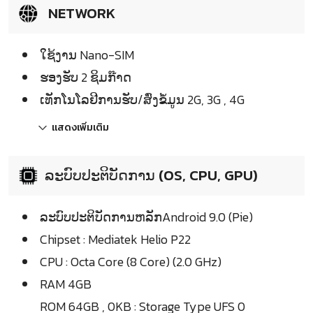
NETWORK
ໃຊ້ງານ Nano-SIM
ຮອງຮັບ 2 ຊິມກ໊າດ
ເທັກໂນໂລຢີການຮັບ/ສົ່ງຂໍ້ມູນ 2G, 3G , 4G
แสดงเพิ่มเติม
ລະບົບປະຕິບັດການ (OS, CPU, GPU)
ລະບົບປະຕິບັດການຫລັກAndroid 9.0 (Pie)
Chipset : Mediatek Helio P22
CPU : Octa Core (8 Core) (2.0 GHz)
RAM 4GB
ROM 64GB , 0KB : Storage Type UFS 0