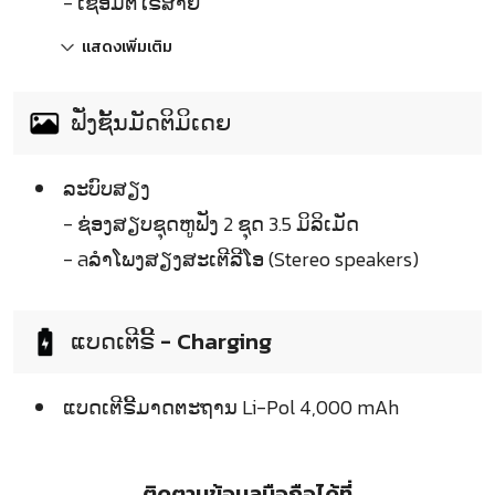
- ເຊື່ອມຕໍ່ໄຣສາຍ
แสดงเพิ่มเติม
ຟັ່ງຊັ້ນມັດຕິມິເດຍ
ລະບົບສຽງ
- ຊ່ອງສຽບຊຸດຫູຟັງ 2 ຊຸດ 3.5 ມິລິເມັດ
- ลລຳໂພງສຽງສະເຕີລີໂອ (Stereo speakers)
ແບດເຕີຣີ້ - Charging
ແບດເຕີຣີ້ມາດຕະຖານ Li-Pol 4,000 mAh
ติดตามข้อมูลมือถือได้ที่