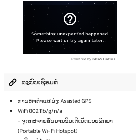
help_outline
Something unexpected happened.
Please wait or try again later.
Powered by 
GliaStudios
ລະບົບເຊື່ອມຕໍ່
ການຫາຕຳແຫນ່ງ: Assisted GPS
WiFi 802.11b/g/n/a
- ຈຸດກະຈາຍສັນຍານອິນເຕີເນັດແບບພົກພາ
(Portable Wi-Fi Hotspot)