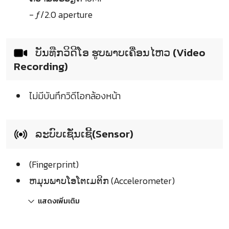
- ƒ/2.0 aperture
ບັນທືກວິດີໂອ ຮູບພາບເຄື່ອນໄຫວ (Video
Recording)
ไม่มีบันทึกวิดีโอกล้องหน้า
ລະບົບເຊັ່ນເຊີ້(Sensor)
(Fingerprint)
ຫມຸນພາບໂອໂຕເມຕິກ (Accelerometer)
แสดงเพิ่มเติม