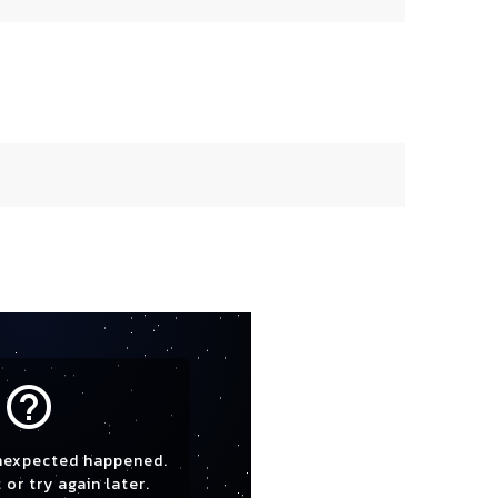
help_outline
nexpected happened.
 or try again later.