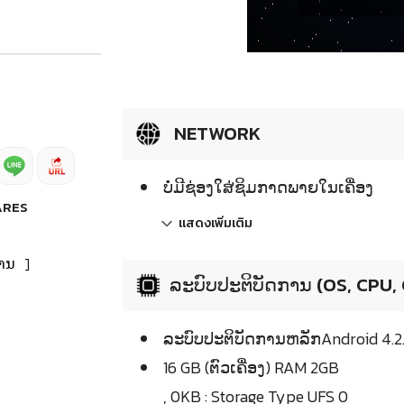
NETWORK
ບໍ່ມີຊ່ອງໃສ່ຊິມກາດພາຍໃນເຄື່ອງ
ARES
แสดงเพิ่มเติม
ານ
]
ລະບົບປະຕິບັດການ (OS, CPU,
ລະບົບປະຕິບັດການຫລັກAndroid 4.2.2
16 GB (ຕົວເຄື່ອງ) RAM 2GB
, 0KB : Storage Type UFS 0