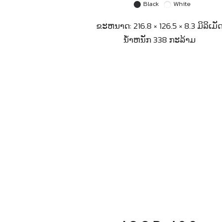
Black
White
ຂະຫນາດ: 216.8 × 126.5 × 8.3 ມິລິເມັ
ນ້ຳຫນັກ 338 ກະລ້າມ