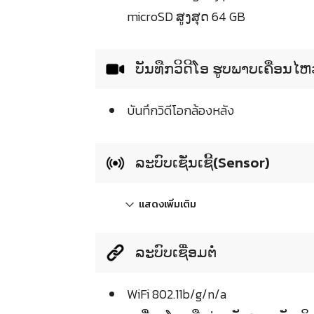
microSD ສູງສຸດ 64 GB
ບັນທືກວິດີໂອ ຮູບພາບເຄື່ອນໄ
บันทึกวิดีโอกล้องหลัง
ລະບົບເຊັ່ນເຊີ້(Sensor)
แสดงเพิ่มเติม
ລະບົບເຊື່ອມຕໍ່
WiFi 802.11b/g/n/a