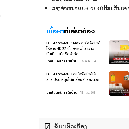
ວາງຈຳຫນ່າຍ Q3 2013 (ເດືອນກັນຍາ 
ດ
เนื้อหา
ที่เกี่ยวข้อง
LG StanbyME 2 Max จอไลฟ์สไตล์
ไร้สาย 4K 32 นิ้ว ยกระดับความ
บันเทิงเหนือขีดจำกัด
เทคโนโลยีภายในบ้าน
| 26 ก.ค. 69
LG StanbyME 2 จอไลฟ์สไตล์ไร้
สาย ปรับ หมุนได้เคลื่อนย้ายสะดวก
เทคโนโลยีภายในบ้าน
| 19 ก.ย. 68
ຂໍ້ມູນຕົວເຄື່ອງ