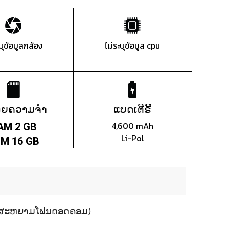
ะบุข้อมูลกล้อง
ไม่ระบุข้อมูล cpu
ວຍຄວາມຈຳ
ແບດເຕີຣີ້
4,600 mAh
AM 2 GB
Li-Pol
M 16 GB
13 (ສະຫຍາມໂຟນດອດຄອມ)