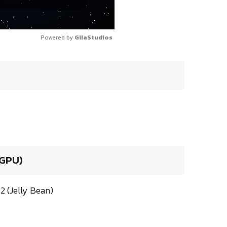
Powered by 
GliaStudios
 GPU)
 (Jelly Bean)