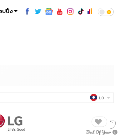
อปปิ้ง
LO