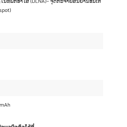
ິງໃນທີ່ພັກອາໄສ (DLNA)- ຈຸດກະຈາຍສັນຍານອິນເຕີ
spot)
ດ
0 mAh