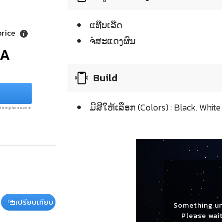
ແທ໊ບເລ໊ດ
price
ຈໍໍສະແດງຜົນ
/A
Build
ມີສີໃຫ້ເລືອກ (Colors) : Black, White
.siamphone.com
เปรียบเทียบ
Something u
Please wait