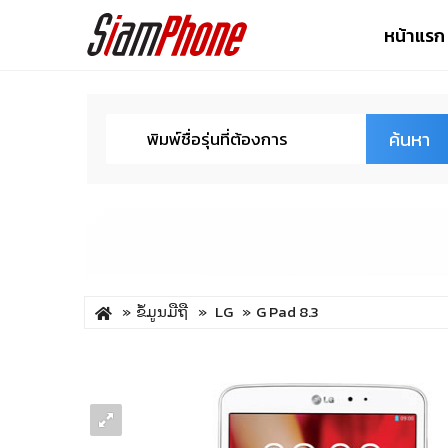
หน้าแรก
ค้นหา
ຂໍ້ມູນມືຖື
LG
G Pad 8.3