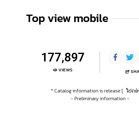
Top view mobile
177,897
VIEWS
SH
* Catalog information is release [
ໂປດອ່
- Preliminary information -