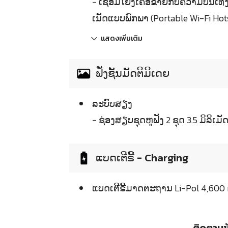
- ເຊື່ອມໂຍງເຄືອຂ່າຍກັບຄວາມບັນເທ
ເນັດແບບພົກພາ (Portable Wi-Fi Hot
แสดงเพิ่มเติม
ຟັ່ງຊັ້ນມັດຕິມິເດຍ
ລະບົບສຽງ
- ຊ່ອງສຽບຊຸດຫູຟັງ 2 ຊຸດ 3.5 ມິລິເມັ
ແບດເຕີຣີ້ - Charging
ແບດເຕີຣີ້ມາດຕະຖານ Li-Pol 4,60