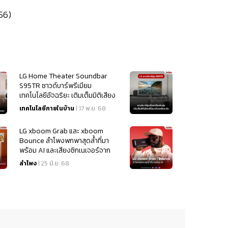
56)
LG Home Theater Soundbar
S95TR ซาวด์บาร์พรีเมียม
เทคโนโลยีอัจฉริยะ เติมเต็มมิติเสียง
ให้สมจริงเหนือระดับ
เทคโนโลยีภายในบ้าน
| 17 พ.ย. 68
LG xboom Grab และ xboom
Bounce ลำโพงพกพาสุดล้ำที่มา
พร้อม AI และเสียงซิกเนเจอร์จาก
will.i.am
ลำโพง
| 25 มิ.ย. 68