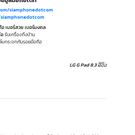
อมูลมือถือได้ที่
com/siamphonedotcom
m/siamphonedotcom
ถือ เบอร์สวย เบอร์มงคล
ือ
รับเครื่องถึงบ้าน
ล์มกระจกกันรอยมือถือ
LG G Pad 8.3 ລີວິວ