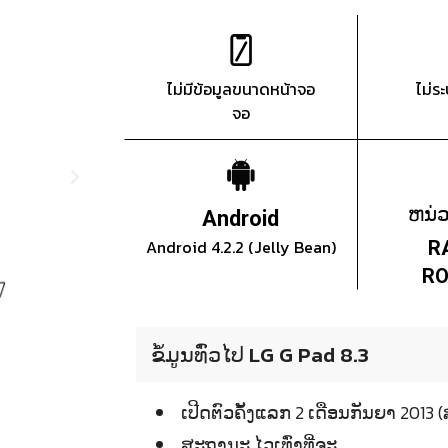
ไม่มีข้อมูลขนาดหน้าจอ
ไม่ร
จอ
ຫນ່
Android
Android 4.2.2 (Jelly Bean)
R
RO
ຂໍ້ມູນທົ່ວໄປ LG G Pad 8.3
ເປີດຕົວຄັ້ງແລກ 2 ເດືອນກັນຍາ 20
ສະຖານະ ໄວເທົ່າທີ່ຈະ