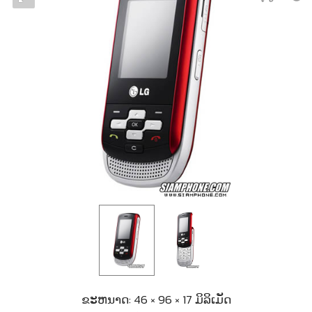
ຂະຫນາດ: 46 × 96 × 17 ມິລິເມັດ