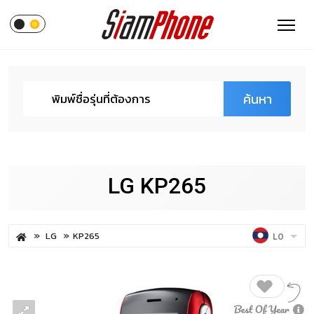
ค้นหา
LG KP265
LG
KP265
LO