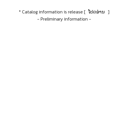
* Catalog information is release [
ໂປດອ່ານ
]
- Preliminary information -