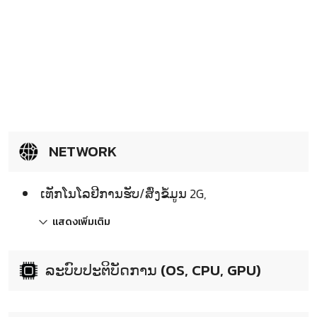
NETWORK
ເທັກໂນໂລຢີການຮັບ/ສົ່ງຂໍ້ມູນ 2G,
แสดงเพิ่มเติม
ລະບົບປະຕິບັດການ (OS, CPU, GPU)