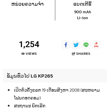
ຫນ່ວຍຄວາມຈຳ
ແບດເຕີຣີ້
900 mAh
Li-ion
1,254
SHARES
VIEWS
ຂໍ້ມູນທົ່ວໄປ LG KP265
ເປີດຕົວຄັ້ງແລກ 19 ເດືອນສິງຫາ 2008 (ສະຫຍາມ
ໂຟນດອດຄອມ)
ສະຖານະ ຍົກເລີກ