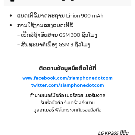
ແບດເຕີຣີ້ມາດຕະຖານ Li-ion 900 mAh
ການໃຊ້ງານຂອງແບດເຕີຣີ້
- ເປີດລໍຖ້າຮັບສາຍ GSM 300 ຊົ່ວໂມງ
- ສົນທະນາຕໍ່ເນື່ອງ GSM 3 ຊົ່ວໂມງ
ติดตามข้อมูลมือถือได้ที่
www.facebook.com/siamphonedotcom
twitter.com/siamphonedotcom
ทำนายเบอร์มือถือ เบอร์สวย เบอร์มงคล
รับซื้อมือถือ
รับเครื่องถึงบ้าน
บูลอาเมอร์
ฟิล์มกระจกกันรอยมือถือ
LG KP265 ລີວິວ