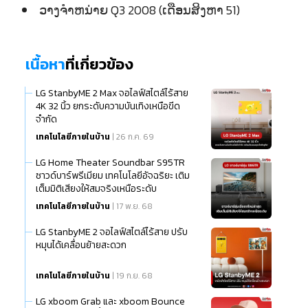
ວາງຈຳຫນ່າຍ Q3 2008 (ເດືອນສິງຫາ 51)
เนื้อหา
ที่เกี่ยวข้อง
LG StanbyME 2 Max จอไลฟ์สไตล์ไร้สาย
4K 32 นิ้ว ยกระดับความบันเทิงเหนือขีด
จำกัด
เทคโนโลยีภายในบ้าน
| 26 ก.ค. 69
LG Home Theater Soundbar S95TR
ซาวด์บาร์พรีเมียม เทคโนโลยีอัจฉริยะ เติม
เต็มมิติเสียงให้สมจริงเหนือระดับ
เทคโนโลยีภายในบ้าน
| 17 พ.ย. 68
LG StanbyME 2 จอไลฟ์สไตล์ไร้สาย ปรับ
หมุนได้เคลื่อนย้ายสะดวก
เทคโนโลยีภายในบ้าน
| 19 ก.ย. 68
LG xboom Grab และ xboom Bounce