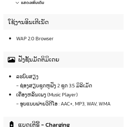
แสดงเพิ่มเติม
ໃຊ້ງານອິນເຕີເນັດ
WAP 2.0 Browser
ຟັ່ງຊັ້ນມັດຕິມິເດຍ
ລະບົບສຽງ
- ຊ່ອງສຽບຊຸດຫູຟັງ 2 ຊຸດ 3.5 ມິລິເມັດ
ເຄື່ອງຫລິ້ນເພງ (Music Player)
- ຮູບແບບຟາຍວິດີໂອ : AAC+, MP3, WAV, WMA
ແບດເຕີຣີ້ - Charging