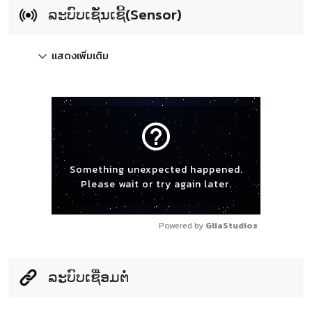
ລະບົບເຊັ່ນເຊີ້(Sensor)
แสดงเพิ่มเติม
help_outline
Something unexpected happened.
Please wait or try again later.
Powered by 
GliaStudios
ລະບົບເຊື່ອມຕໍ່