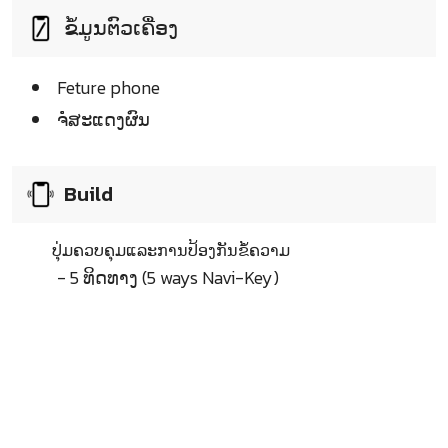
ຂໍ້ມູນຕົວເຄື່ອງ
Feture phone
ຈໍໍສະແດງຜົນ
Build
ປຸ່ມຄວບຄຸມແລະການປ້ອງກັນຂໍ້ຄວາມ
- 5 ທິດທາງ (5 ways Navi-Key)