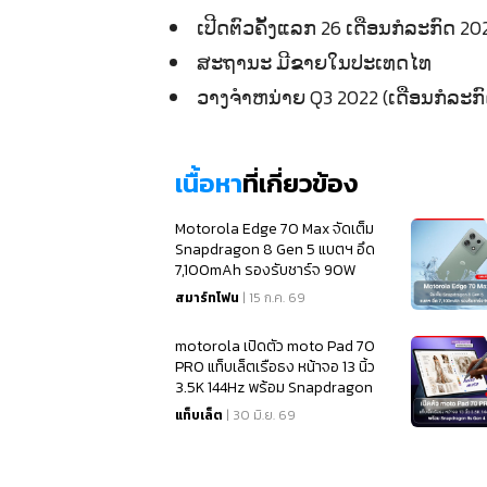
ເປີດຕົວຄັ້ງແລກ 26 ເດືອນກໍລະກົ
ສະຖານະ ມີຂາຍໃນປະເທດໄທ
ວາງຈຳຫນ່າຍ Q3 2022 (ເດືອນກໍລະກົ
เนื้อหา
ที่เกี่ยวข้อง
Motorola Edge 70 Max จัดเต็ม
Snapdragon 8 Gen 5 แบตฯ อึด
7,100mAh รองรับชาร์จ 90W
สมาร์ทโฟน
| 15 ก.ค. 69
motorola เปิดตัว moto Pad 70
PRO แท็บเล็ตเรือธง หน้าจอ 13 นิ้ว
3.5K 144Hz พร้อม Snapdragon
8s Gen 4
แท็บเล็ต
| 30 มิ.ย. 69