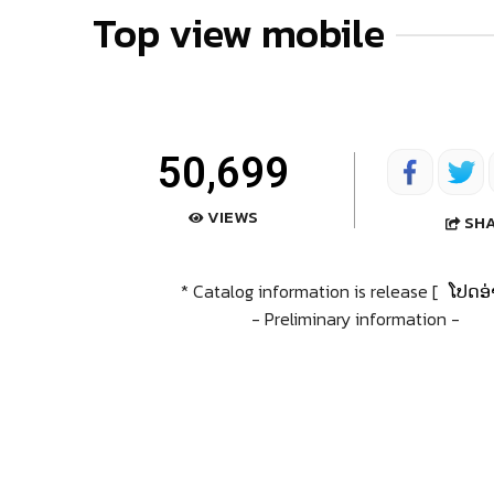
Top view mobile
50,699
VIEWS
SH
* Catalog information is release [
ໂປດອ່
- Preliminary information -