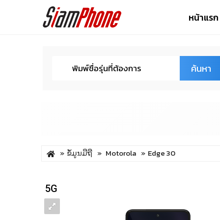
หน้าแรก
ค้นหา
ຂໍ້ມູນມືຖື
Motorola
Edge 30
5G