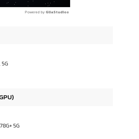
Powered by 
GliaStudios
, 5G
 GPU)
778G+ 5G