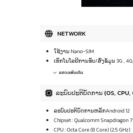
NETWORK
ໃຊ້ງານ Nano-SIM
ເທັກໂນໂລຢີການຮັບ/ສົ່ງຂໍ້ມູນ 3G , 4G
แสดงเพิ่มเติม
ລະບົບປະຕິບັດການ (OS, CPU,
ລະບົບປະຕິບັດການຫລັກAndroid 12
Chipset : Qualcomm Snapdragon 
CPU : Octa Core (8 Core) (2.5 GHz)