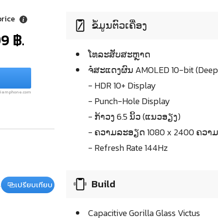
price
ຂໍ້ມູນຕົວເຄື່ອງ
9 ฿.
ໂທລະສັບສະຫຼາດ
ຈໍໍສະແດງຜົນ AMOLED 10-bit (Deep 
- HDR 10+ Display
.siamphone.com
- Punch-Hole Display
- ກ້າວງ 6.5 ນິ້ວ (ແນວອຽງ)
- ຄວາມລະອຽດ 1080 x 2400 ຄວາມລ
- Refresh Rate 144Hz
Build
เปรียบเทียบ
Capacitive Gorilla Glass Victus