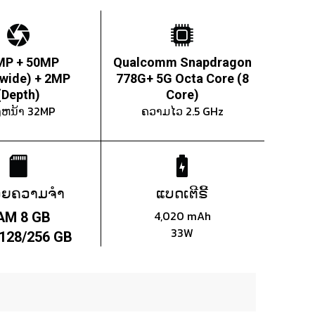
MP + 50MP
Qualcomm Snapdragon
awide) + 2MP
778G+ 5G Octa Core (8
(Depth)
Core)
ງຫນ້າ 32MP
ຄວາມໄວ 2.5 GHz
ວຍຄວາມຈຳ
ແບດເຕີຣີ້
4,020 mAh
AM 8 GB
33W
128/256 GB