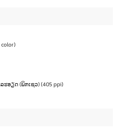
color)
ະອຽດ (ພິກເຊວ) (405 ppi)