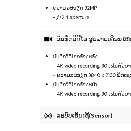
ຄວາມລະອຽດ 32MP
- ƒ/2.4 aperture
ບັນທືກວິດີໂອ ຮູບພາບເຄື່ອນໄ
บันทึกวิดีโอกล้องหลัง
- 4K video recording, 30 ເຟມຕໍ່ວິນາ
- ຄວາມລະອຽດ 3840 x 2160 ພິກເຊ
บันทึกวิดีโอกล้องหน้า
- 4K video recording, 30 ເຟມຕໍ່ວິນາ
ລະບົບເຊັ່ນເຊີ້(Sensor)