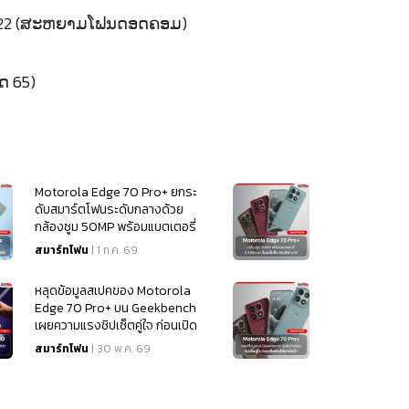
ດ 2022 (ສະຫຍາມໂຟນດອດຄອມ)
ດ 65)
Motorola Edge 70 Pro+ ยกระ
ดับสมาร์ตโฟนระดับกลางด้วย
กล้องซูม 50MP พร้อมแบตเตอรี่
6,500mAh ในงบไม่ถึง 20,000
สมาร์ทโฟน
| 1 ก.ค. 69
บาท
หลุดข้อมูลสเปคของ Motorola
Edge 70 Pro+ บน Geekbench
เผยความแรงชิปเซ็ตคู่ใจ ก่อนเปิด
ตัวสัปดาห์หน้า
สมาร์ทโฟน
| 30 พ.ค. 69