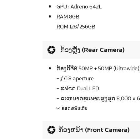
GPU : Adreno 642L
RAM 8GB
ROM 128/256GB
ກ້ອງຫຼັງ (Rear Camera)
ກ້ອງດິຈີຕໍ 50MP + 50MP (Ultrawide
- ƒ/1.8 aperture
- ແຟຣດ Dual LED
- ຂະຫນາດຮູບພາບສູງສຸດ 8,000 x 6,
แสดงเพิ่มเติม
ກ້ອງຫນ້າ (Front Camera)