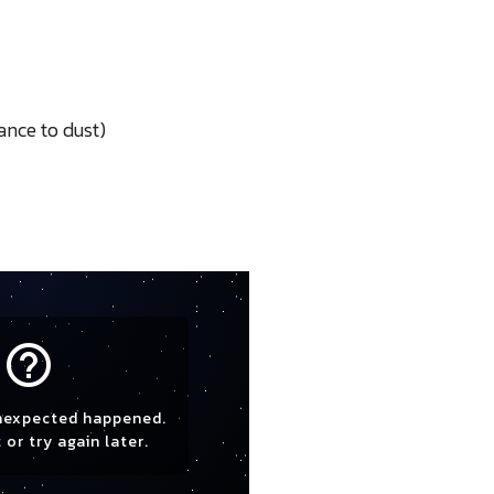
ance to dust)
help_outline
nexpected happened.
 or try again later.