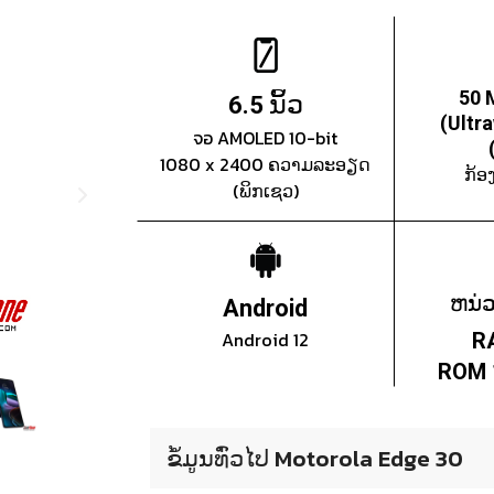
ນິ້ວ
50 
6.5
(Ultr
จอ AMOLED 10-bit
1080 x 2400 ຄວາມລະອຽດ
ກ້ອ
(ພິກເຊວ)
ຫນ່
Android
Android 12
R
ROM 
ຂໍ້ມູນທົ່ວໄປ Motorola Edge 30