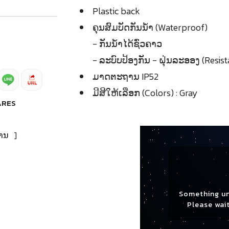
Plastic back
ຄຸນສົມບັດກັນນ້ຳ (Waterproof)
- ກັນນ້ຳໄດ້ຊົ່ວຄາວ
- ລະບົບປ້ອງກັນ - ຝຸ່ນລະອອງ (Resist
ມາດຕະຖານ IP52
ມີສີໃຫ້ເລືອກ (Colors) : Gray
ARES
ານ
]
Something u
Please wait