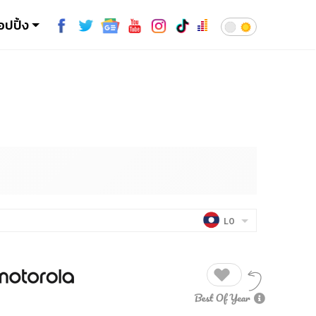
อปปิ้ง
LO