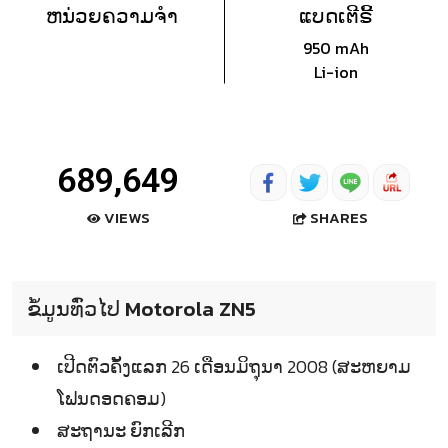
ຫນ່ວຍຄວາມຈຳ
ແບດເຕີຣີ້
950 mAh
Li-ion
689,649
SHARES
VIEWS
ຂໍ້ມູນທົ່ວໄປ Motorola ZN5
ເປີດຕົວຄັ້ງແລກ 26 ເດືອນມິຖຸນາ 2008 (ສະຫຍາມ
ໂຟນດອດຄອມ)
ສະຖານະ ຍົກເລີກ