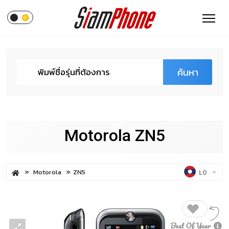
ค้นหา
Motorola ZN5
Motorola
ZN5
LO