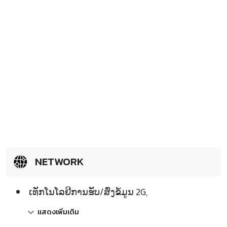
NETWORK
ເທັກໂນໂລຢີການຮັບ/ສົ່ງຂໍ້ມູນ 2G,
แสดงเพิ่มเติม