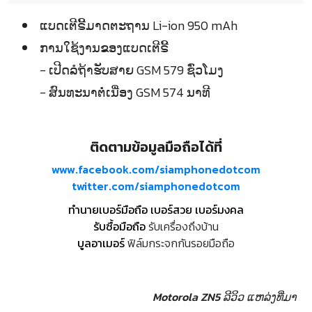
ແບດເຕີຣີ້ມາດຕະຖານ Li-ion 950 mAh
ການໃຊ້ງານຂອງແບດເຕີຣີ້
- ເປີດລໍຖ້າຮັບສາຍ GSM 579 ຊົ່ວໂມງ
- ສົນທະນາຕໍ່ເນື່ອງ GSM 574 ນາທີ
ติดตามข้อมูลมือถือได้ที่
www.facebook.com/siamphonedotcom
twitter.com/siamphonedotcom
ทำนายเบอร์มือถือ เบอร์สวย เบอร์มงคล
รับซื้อมือถือ
รับเครื่องถึงบ้าน
บูลอาเมอร์
ฟิล์มกระจกกันรอยมือถือ
Motorola ZN5 ລີວິວ
ແຫລ່ງທີ່ມາ