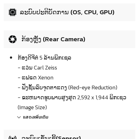
ລະບົບປະຕິບັດການ (OS, CPU, GPU)
ກ້ອງຫຼັງ (Rear Camera)
ກ້ອງດິຈີຕໍ 5 ລ້ານພິກເຊລ
- ແວ່ນ Carl Zeiss
- ແຟຣດ Xenon
- ຟັ່ງຊັ້ນລົບຈຸດຕາແດງ (Red-eye Reduction)
- ຂະຫນາດຮູບພາບສູງສຸດ 2,592 x 1,944 ພິກເຊວ
(Image Size)
แสดงเพิ่มเติม
ລະບົບເຊັ່ນເຊີ້(Sensor)