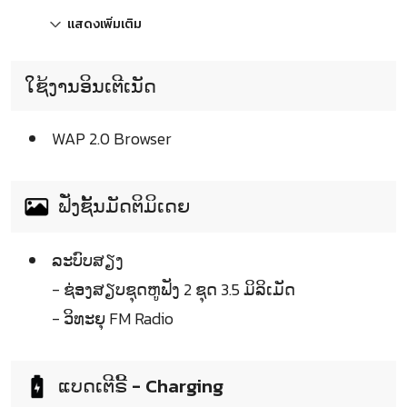
แสดงเพิ่มเติม
ໃຊ້ງານອິນເຕີເນັດ
WAP 2.0 Browser
ຟັ່ງຊັ້ນມັດຕິມິເດຍ
ລະບົບສຽງ
- ຊ່ອງສຽບຊຸດຫູຟັງ 2 ຊຸດ 3.5 ມິລິເມັດ
- ວິທະຍຸ FM Radio
ແບດເຕີຣີ້ - Charging