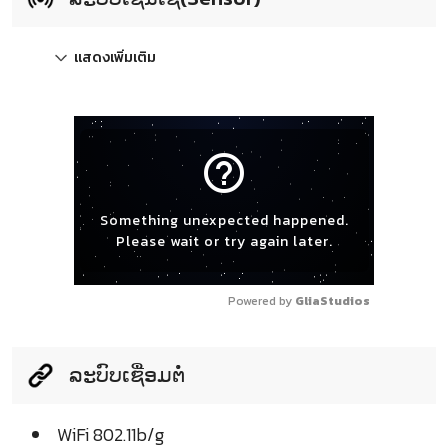
แสดงเพิ่มเติม
help_outline
Something unexpected happened.
Please wait or try again later.
Powered by 
GliaStudios
ລະບົບເຊື່ອມຕໍ່
WiFi 802.11b/g