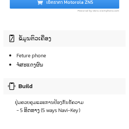
เช็คราคา Motorola ZN5
Powered by store.siamphone.com
ຂໍ້ມູນຕົວເຄື່ອງ
Feture phone
ຈໍໍສະແດງຜົນ
Build
ປຸ່ມຄວບຄຸມແລະການປ້ອງກັນຂໍ້ຄວາມ
- 5 ທິດທາງ (5 ways Navi-Key)