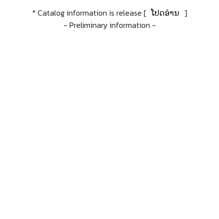
* Catalog information is release [
ໂປດອ່ານ
]
- Preliminary information -