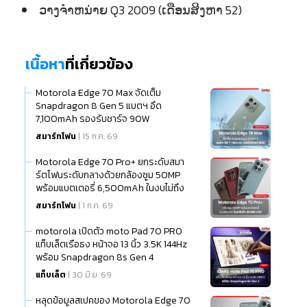
ວາງຈຳຫນ່າຍ Q3 2009 (ເດືອນສິງຫາ 52)
เนื้อหา
ที่เกี่ยวข้อง
Motorola Edge 70 Max จัดเต็ม
Snapdragon 8 Gen 5 แบตฯ อึด
7,100mAh รองรับชาร์จ 90W
สมาร์ทโฟน
| 15 ก.ค. 69
Motorola Edge 70 Pro+ ยกระดับสมา
ร์ตโฟนระดับกลางด้วยกล้องซูม 50MP
พร้อมแบตเตอรี่ 6,500mAh ในงบไม่ถึง
20,000 บาท
สมาร์ทโฟน
| 1 ก.ค. 69
motorola เปิดตัว moto Pad 70 PRO
แท็บเล็ตเรือธง หน้าจอ 13 นิ้ว 3.5K 144Hz
พร้อม Snapdragon 8s Gen 4
แท็บเล็ต
| 30 มิ.ย. 69
หลุดข้อมูลสเปคของ Motorola Edge 70