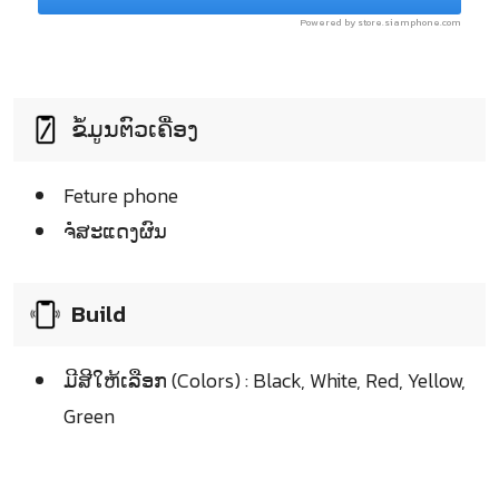
Powered by store.siamphone.com
ຂໍ້ມູນຕົວເຄື່ອງ
Feture phone
ຈໍໍສະແດງຜົນ
Build
ມີສີໃຫ້ເລືອກ (Colors) : Black, White, Red, Yellow,
Green