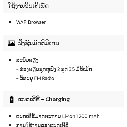
ໃຊ້ງານອິນເຕີເນັດ
WAP Browser
ຟັ່ງຊັ້ນມັດຕິມິເດຍ
ລະບົບສຽງ
- ຊ່ອງສຽບຊຸດຫູຟັງ 2 ຊຸດ 3.5 ມິລິເມັດ
- ວິທະຍຸ FM Radio
ແບດເຕີຣີ້ - Charging
ແບດເຕີຣີ້ມາດຕະຖານ Li-ion 1,200 mAh
ການໃຊ້ງານຂອງແບດເຕີຣີ້