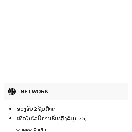
NETWORK
ຮອງຮັບ 2 ຊິມກ໊າດ
ເທັກໂນໂລຢີການຮັບ/ສົ່ງຂໍ້ມູນ 2G,
แสดงเพิ่มเติม