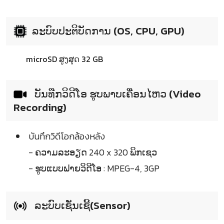
ລະບົບປະຕິບັດການ (OS, CPU, GPU)
microSD ສູງສຸດ 32 GB
ບັນທືກວິດີໂອ ຮູບພາບເຄື່ອນໄຫວ (Video
Recording)
บันทึกวิดีโอกล้องหลัง
- ຄວາມລະອຽດ 240 x 320 ພິກເຊວ
- ຮູບແບບຟາຍວິດີໂອ : MPEG-4, 3GP
ລະບົບເຊັ່ນເຊີ້(Sensor)