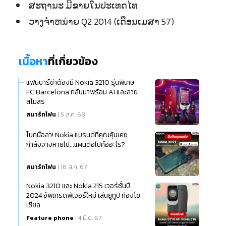
ສະຖານະ ມີຂາຍໃນປະເທດໄທ
ວາງຈຳຫນ່າຍ Q2 2014 (ເດືອນເມສາ 57)
เนื้อหา
ที่เกี่ยวข้อง
แฟนบาร์ซ่าต้องมี Nokia 3210 รุ่นพิเศษ
FC Barcelona กลับมาพร้อม AI และลาย
สโมสร
สมาร์ทโฟน
| 5 ส.ค. 68
โบกมือลา! Nokia แบรนด์ที่คุณคุ้นเคย
กำลังจางหายไป...แผนต่อไปคืออะไร?
สมาร์ทโฟน
| 16 ส.ค. 67
Nokia 3210 และ Nokia 215 เวอร์ชั่นปี
2024 อัพเกรดฟีเจอร์ใหม่ เล่นยูทูป ท่องโซ
เชียล
Feature phone
| 4 มิ.ย. 67