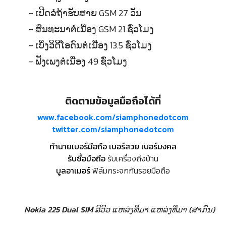
- ເປີດລໍຖ້າຮັບສາຍ GSM 27 ວັນ
- ສົນທະນາຕໍ່ເນື່ອງ GSM 21 ຊົ່ວໂມງ
- ເບິ່ງວິດີໂອດົນຕໍ່ເນື່ອງ 13.5 ຊົ່ວໂມງ
- ຟັງເພງຕໍ່ເນື່ອງ 49 ຊົ່ວໂມງ
ติดตามข้อมูลมือถือได้ที่
www.facebook.com/siamphonedotcom
twitter.com/siamphonedotcom
ทำนายเบอร์มือถือ เบอร์สวย เบอร์มงคล
รับซื้อมือถือ
รับเครื่องถึงบ้าน
บูลอาเมอร์
ฟิล์มกระจกกันรอยมือถือ
Nokia 225 Dual SIM ລີວິວ
ແຫລ່ງທີ່ມາ
ແຫລ່ງທີ່ມາ (ສາກົນ)