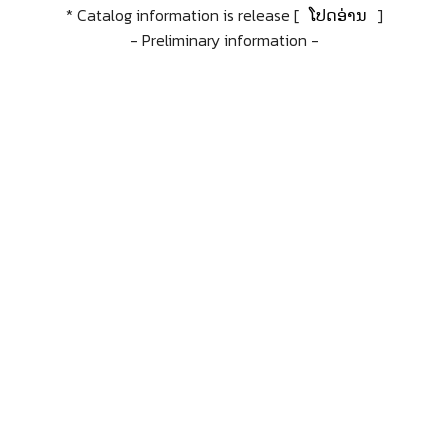
* Catalog information is release [
ໂປດອ່ານ
]
- Preliminary information -