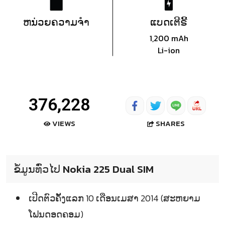
ຫນ່ວຍຄວາມຈຳ
ແບດເຕີຣີ້
1,200 mAh
Li-ion
376,228
SHARES
VIEWS
ຂໍ້ມູນທົ່ວໄປ Nokia 225 Dual SIM
ເປີດຕົວຄັ້ງແລກ 10 ເດືອນເມສາ 2014 (ສະຫຍາມ
ໂຟນດອດຄອມ)