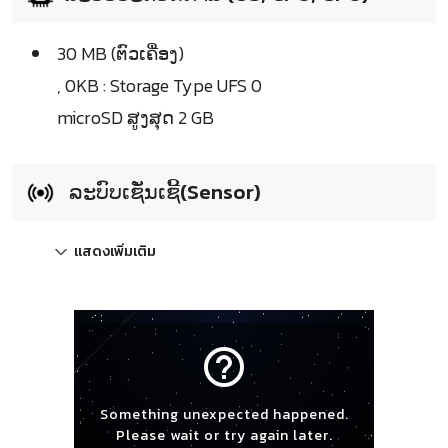
30 MB (ຕົວເຄື່ອງ)
, 0KB : Storage Type UFS 0
microSD ສູງສຸດ 2 GB
ລະບົບເຊັ່ນເຊີ້(Sensor)
แสดงเพิ่มเติม
help_outline
Something unexpected happened.
Please wait or try again later.