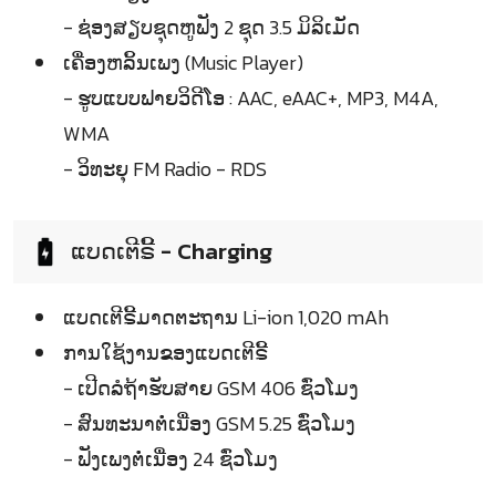
- ຊ່ອງສຽບຊຸດຫູຟັງ 2 ຊຸດ 3.5 ມິລິເມັດ
ເຄື່ອງຫລິ້ນເພງ (Music Player)
- ຮູບແບບຟາຍວິດີໂອ : AAC, eAAC+, MP3, M4A,
WMA
- ວິທະຍຸ FM Radio - RDS
ແບດເຕີຣີ້ - Charging
ແບດເຕີຣີ້ມາດຕະຖານ Li-ion 1,020 mAh
ການໃຊ້ງານຂອງແບດເຕີຣີ້
- ເປີດລໍຖ້າຮັບສາຍ GSM 406 ຊົ່ວໂມງ
- ສົນທະນາຕໍ່ເນື່ອງ GSM 5.25 ຊົ່ວໂມງ
- ຟັງເພງຕໍ່ເນື່ອງ 24 ຊົ່ວໂມງ