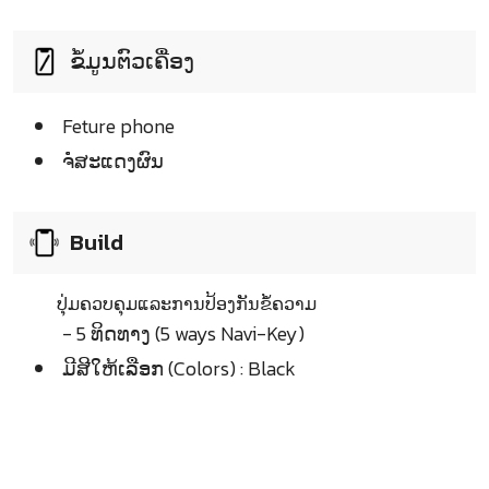
ຂໍ້ມູນຕົວເຄື່ອງ
Feture phone
ຈໍໍສະແດງຜົນ
Build
ປຸ່ມຄວບຄຸມແລະການປ້ອງກັນຂໍ້ຄວາມ
- 5 ທິດທາງ (5 ways Navi-Key)
ມີສີໃຫ້ເລືອກ (Colors) : Black