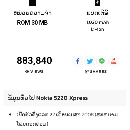
ຫນ່ວຍຄວາມຈຳ
ແບດເຕີຣີ້
1,020 mAh
ROM 30 MB
Li-ion
883,840
SHARES
VIEWS
ຂໍ້ມູນທົ່ວໄປ Nokia 5220 Xpress
ເປີດຕົວຄັ້ງແລກ 22 ເດືອນເມສາ 2008 (ສະຫຍາມ
ໂຟນດອດຄອມ)