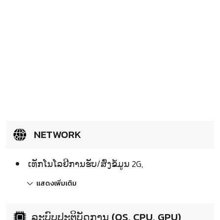
NETWORK
ເທັກໂນໂລຢີການຮັບ/ສົ່ງຂໍ້ມູນ 2G,
แสดงเพิ่มเติม
ລະບົບປະຕິບັດການ (OS, CPU, GPU)