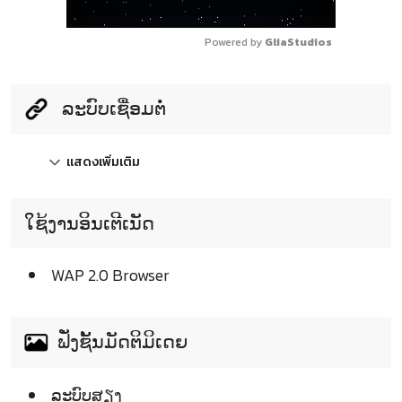
Powered by 
GliaStudios
ລະບົບເຊື່ອມຕໍ່
แสดงเพิ่มเติม
ໃຊ້ງານອິນເຕີເນັດ
WAP 2.0 Browser
ຟັ່ງຊັ້ນມັດຕິມິເດຍ
ລະບົບສຽງ