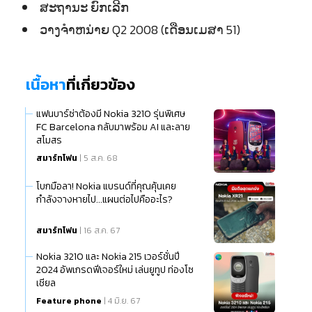
ສະຖານະ ຍົກເລີກ
ວາງຈຳຫນ່າຍ Q2 2008 (ເດືອນເມສາ 51)
เนื้อหา
ที่เกี่ยวข้อง
แฟนบาร์ซ่าต้องมี Nokia 3210 รุ่นพิเศษ
FC Barcelona กลับมาพร้อม AI และลาย
สโมสร
สมาร์ทโฟน
| 5 ส.ค. 68
โบกมือลา! Nokia แบรนด์ที่คุณคุ้นเคย
กำลังจางหายไป...แผนต่อไปคืออะไร?
สมาร์ทโฟน
| 16 ส.ค. 67
Nokia 3210 และ Nokia 215 เวอร์ชั่นปี
2024 อัพเกรดฟีเจอร์ใหม่ เล่นยูทูป ท่องโซ
เชียล
Feature phone
| 4 มิ.ย. 67