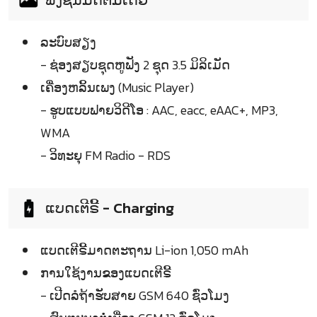
ລະບົບສຽງ
- ຊ່ອງສຽບຊຸດຫູຟັງ 2 ຊຸດ 3.5 ມິລິເມັດ
ເຄື່ອງຫລິ້ນເພງ (Music Player)
- ຮູບແບບຟາຍວິດີໂອ : AAC, eacc, eAAC+, MP3,
WMA
- ວິທະຍຸ FM Radio - RDS
ແບດເຕີຣີ້ - Charging
ແບດເຕີຣີ້ມາດຕະຖານ Li-ion 1,050 mAh
ການໃຊ້ງານຂອງແບດເຕີຣີ້
- ເປີດລໍຖ້າຮັບສາຍ GSM 640 ຊົ່ວໂມງ