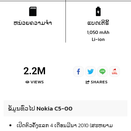
ຫນ່ວຍຄວາມຈຳ
ແບດເຕີຣີ້
1,050 mAh
Li-ion
2.2M
SHARES
VIEWS
ຂໍ້ມູນທົ່ວໄປ Nokia C5-00
ເປີດຕົວຄັ້ງແລກ 4 ເດືອນມີນາ 2010 (ສະຫຍາມ