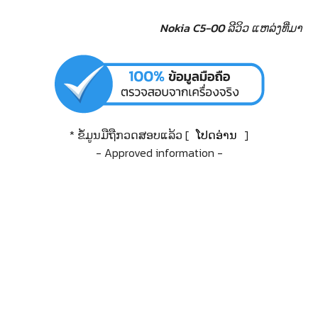
Nokia C5-00 ລີວິວ
ແຫລ່ງທີ່ມາ
* ຂໍ້ມູນມືຖືກວດສອບແລ້ວ [
ໂປດອ່ານ
]
- Approved information -