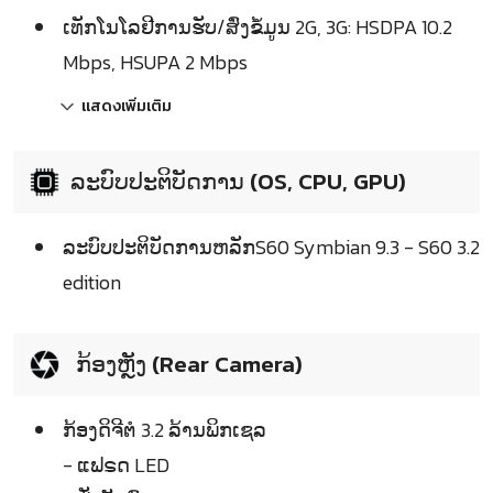
ເທັກໂນໂລຢີການຮັບ/ສົ່ງຂໍ້ມູນ 2G, 3G: HSDPA 10.2
Mbps, HSUPA 2 Mbps
แสดงเพิ่มเติม
ລະບົບປະຕິບັດການ (OS, CPU, GPU)
ລະບົບປະຕິບັດການຫລັກS60 Symbian 9.3 - S60 3.2
edition
ກ້ອງຫຼັງ (Rear Camera)
ກ້ອງດິຈີຕໍ 3.2 ລ້ານພິກເຊລ
- ແຟຣດ LED