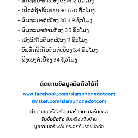
- ສົນທະນາຕໍ່ເນື່ອງ GSM 12 ຊົ່ວໂມງ
- ເປີດລໍຖ້າຮັບສາຍ 3G 670 ຊົ່ວໂມງ
- ສົນທະນາຕໍ່ເນື່ອງ 3G 4.9 ຊົ່ວໂມງ
- ສົນທະນາຜ່ານກ້ອງ 3.5 ຊົ່ວໂມງ
- ເບິ່ງວິດີໂອດົນຕໍ່ເນື່ອງ 11 ຊົ່ວໂມງ
- ບັນທືກວິດີໂອດົນຕໍ່ເນື່ອງ 5.4 ຊົ່ວໂມງ
- ຟັງເພງຕໍ່ເນື່ອງ 34 ຊົ່ວໂມງ
ติดตามข้อมูลมือถือได้ที่
www.facebook.com/siamphonedotcom
twitter.com/siamphonedotcom
ทำนายเบอร์มือถือ เบอร์สวย เบอร์มงคล
รับซื้อมือถือ
รับเครื่องถึงบ้าน
บูลอาเมอร์
ฟิล์มกระจกกันรอยมือถือ