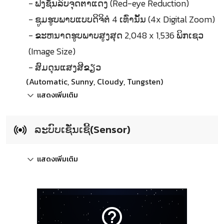
- ຟັ່ງຊັ້ນລົບຈຸດຕາແດງ (Red-eye Reduction)
- ຊູມຮູບພາບແບບດິຈິຕໍ 4 ເທົ່ານັ້ນ (4x Digital Zoom)
- ຂະຫນາດຮູບພາບສູງສຸດ 2,048 x 1,536 ພິກເຊວ
(Image Size)
- ສົມດຸນແສງສີຂຽວ
(Automatic, Sunny, Cloudy, Tungsten)
แสดงเพิ่มเติม
ລະບົບເຊັ່ນເຊີ້(Sensor)
แสดงเพิ่มเติม
help_outline