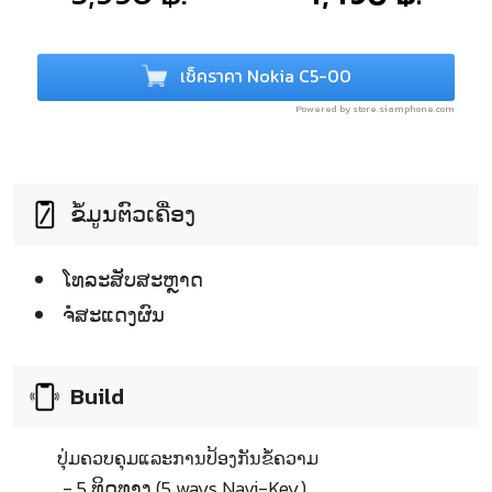
เช็คราคา Nokia C5-00
Powered by store.siamphone.com
ຂໍ້ມູນຕົວເຄື່ອງ
ໂທລະສັບສະຫຼາດ
ຈໍໍສະແດງຜົນ
Build
ປຸ່ມຄວບຄຸມແລະການປ້ອງກັນຂໍ້ຄວາມ
- 5 ທິດທາງ (5 ways Navi-Key)