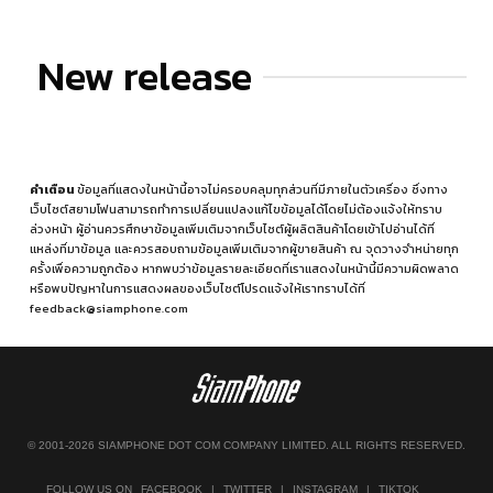
New release
คำเตือน
ข้อมูลที่แสดงในหน้านี้อาจไม่ครอบคลุมทุกส่วนที่มีภายในตัวเครื่อง ซึ่งทาง
เว็บไซต์สยามโฟนสามารถทำการเปลี่ยนแปลงแก้ไขข้อมูลได้โดยไม่ต้องแจ้งให้ทราบ
ล่วงหน้า ผู้อ่านควรศึกษาข้อมูลเพิ่มเติมจากเว็บไซต์ผู้ผลิตสินค้าโดยเข้าไปอ่านได้ที่
แหล่งที่มาข้อมูล
และควรสอบถามข้อมูลเพิ่มเติมจากผู้ขายสินค้า ณ จุดวางจำหน่ายทุก
ครั้งเพื่อความถูกต้อง หากพบว่าข้อมูลรายละเอียดที่เราแสดงในหน้านี้มีความผิดพลาด
หรือพบปัญหาในการแสดงผลของเว็บไซต์โปรดแจ้งให้เราทราบได้ที่
feedback@siamphone.com
© 2001-2026 SIAMPHONE DOT COM COMPANY LIMITED. ALL RIGHTS RESERVED.
FOLLOW US ON
FACEBOOK
|
TWITTER
|
INSTAGRAM
|
TIKTOK