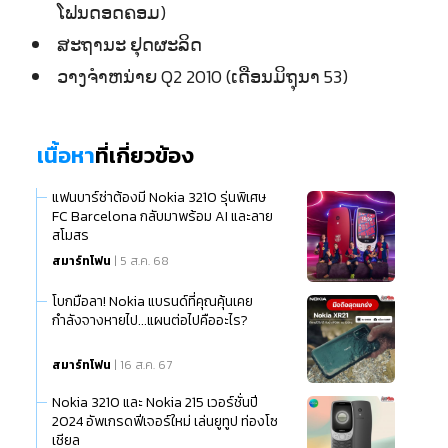
ໂຟນດອດຄອມ)
ສະຖານະ ຢຸດຜະລິດ
ວາງຈຳຫນ່າຍ Q2 2010 (ເດືອນມິຖຸນາ 53)
เนื้อหา
ที่เกี่ยวข้อง
แฟนบาร์ซ่าต้องมี Nokia 3210 รุ่นพิเศษ
FC Barcelona กลับมาพร้อม AI และลาย
สโมสร
สมาร์ทโฟน
| 5 ส.ค. 68
โบกมือลา! Nokia แบรนด์ที่คุณคุ้นเคย
กำลังจางหายไป...แผนต่อไปคืออะไร?
สมาร์ทโฟน
| 16 ส.ค. 67
Nokia 3210 และ Nokia 215 เวอร์ชั่นปี
2024 อัพเกรดฟีเจอร์ใหม่ เล่นยูทูป ท่องโซ
เชียล