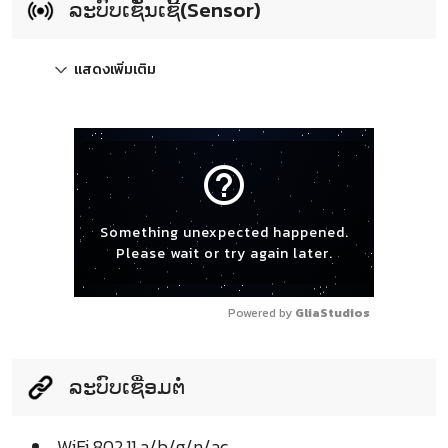
ລະບົບເຊັ່ນເຊີ້(Sensor)
แสดงเพิ่มเติม
help_outline
Something unexpected happened.
Please wait or try again later.
Powered by 
GliaStudios
ລະບົບເຊື່ອມຕໍ່
WiFi 802.11 a/b/g/n/ac