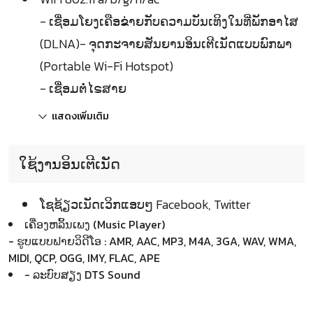
- ເຊື່ອມໂຍງເຄືອຂ່າຍກັບຄວາມບັນເທິງໃນທີ່ພັກອາໄສ
(DLNA)- ຈຸດກະຈາຍສັນຍານອິນເຕີເນັດແບບພົກພາ
(Portable Wi-Fi Hotspot)
- ເຊື່ອມຕໍ່ໄຣສາຍ
แสดงเพิ่มเติม
ໃຊ້ງານອິນເຕີເນັດ
ໂຊຊ້ຽວເນັດເວິກແອບໆ Facebook, Twitter
ເຄື່ອງຫລິ້ນເພງ (Music Player)
- ຮູບແບບຟາຍວິດີໂອ : AMR, AAC, MP3, M4A, 3GA, WAV, WMA,
MIDI, QCP, OGG, IMY, FLAC, APE
- ລະບົບສຽງ DTS Sound