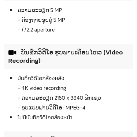
ຄວາມລະອຽດ 5 MP
- ກ້ອງຖ່າຍຮູບຄູ່ 5 MP
- ƒ/2.2 aperture
ບັນທືກວິດີໂອ ຮູບພາບເຄື່ອນໄຫວ (Video
Recording)
บันทึกวิดีโอกล้องหลัง
- 4K video recording
- ຄວາມລະອຽດ 2160 x 3840 ພິກເຊວ
- ຮູບແບບຟາຍວິດີໂອ : MPEG-4
ไม่มีบันทึกวิดีโอกล้องหน้า