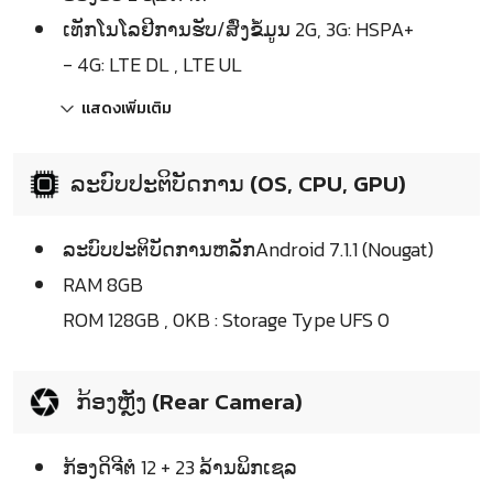
ເທັກໂນໂລຢີການຮັບ/ສົ່ງຂໍ້ມູນ 2G, 3G: HSPA+
- 4G: LTE DL , LTE UL
แสดงเพิ่มเติม
ລະບົບປະຕິບັດການ (OS, CPU, GPU)
ລະບົບປະຕິບັດການຫລັກAndroid 7.1.1 (Nougat)
RAM 8GB
ROM 128GB , 0KB : Storage Type UFS 0
ກ້ອງຫຼັງ (Rear Camera)
ກ້ອງດິຈີຕໍ 12 + 23 ລ້ານພິກເຊລ