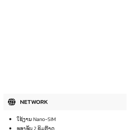
NETWORK
ໃຊ້ງານ Nano-SIM
ຮອງຮັບ 2 ຊິມກ໊າດ