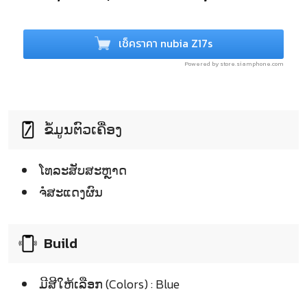
เช็คราคา nubia Z17s
Powered by store.siamphone.com
ຂໍ້ມູນຕົວເຄື່ອງ
ໂທລະສັບສະຫຼາດ
ຈໍໍສະແດງຜົນ
Build
ມີສີໃຫ້ເລືອກ (Colors) : Blue