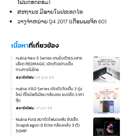
ໂຟນດອດຄອມ)
ສະຖານະ ມີຂາຍໃນປະເທດໄທ
ວາງຈຳຫນ່າຍ Q4 2017 (ເດືອນພະຈິກ 60)
เนื้อหา
ที่เกี่ยวข้อง
nubia Neo 5 Series เกมมิ่งตัวแรงสาย
เลือด REDMAGIC เปิดตัวอย่างเป็น
ทางการในไทย
สมาร์ทโฟน
| 24 เม.ย. 69
nubia V80 Series เปิดตัวจัดเต็ม 3 รุ่น
ใหม่ ดีไซน์พรีเมียม กล้องคม แบตอึด ราคา
คุ้ม
สมาร์ทโฟน
| 17 ม.ค. 69
Nubia Fold สมาร์ตโฟนจอพับ ชิปเซ็ต
Snapdragon 8 Elite กล้องหลัง 3 ตัว
50MP