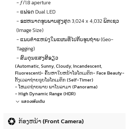
- ƒ/1.8 aperture
- ແຟຣດ Dual LED
- ຂະຫນາດຮູບພາບສູງສຸດ 3,024 x 4,032 ພິກເຊວ
(Image Size)
- ແນບຕ່ຳແຫນ່ງໃນແຜນທີ່ໄປກັບຮູບຖ່າຍ (Geo-
Tagging)
- ສົມດຸນແສງສີຂຽວ
(Automatic, Sunny, Cloudy, Incandescent,
Fluorescent)- ຄົ້ນຫາໃບຫນ້າໂອໂຕເມຕິກ- Face Beauty-
ຕັ້ງເວລາຖ່າຍຮູບໂອໂຕເມຕິກ (Self-Timer)
- ໂຫມດຖ່າຍພາບ ພາໂນລາມາ (Panorama)
- High Dynamic Range (HDR)
แสดงเพิ่มเติม
ກ້ອງຫນ້າ (Front Camera)