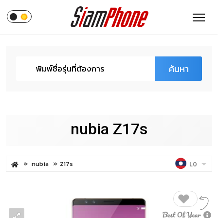
ค้นหา
nubia Z17s
nubia
Z17s
LO