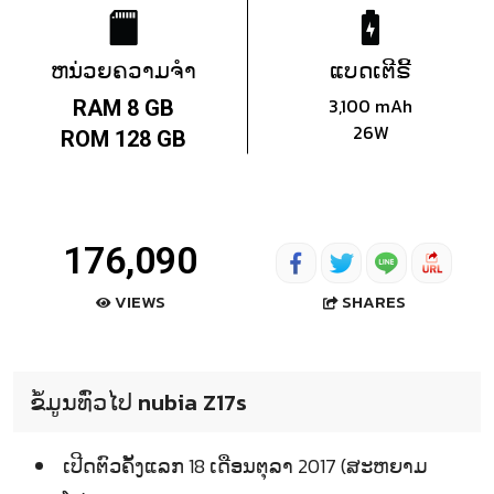
ຫນ່ວຍຄວາມຈຳ
ແບດເຕີຣີ້
3,100 mAh
RAM 8 GB
26W
ROM 128 GB
176,090
SHARES
VIEWS
ຂໍ້ມູນທົ່ວໄປ nubia Z17s
ເປີດຕົວຄັ້ງແລກ 18 ເດືອນຕຸລາ 2017 (ສະຫຍາມ