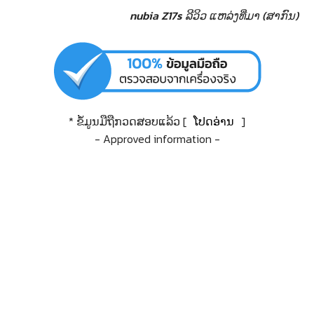
nubia Z17s ລີວິວ
ແຫລ່ງທີ່ມາ (ສາກົນ)
* ຂໍ້ມູນມືຖືກວດສອບແລ້ວ [
ໂປດອ່ານ
]
- Approved information -