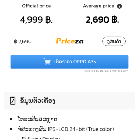
Official price
Average price
4,999 ฿.
2,690 ฿.
฿ 2,690
ดูสินค้า
เช็คราคา OPPO A3s
Powered by store.siamphone.com
ຂໍ້ມູນຕົວເຄື່ອງ
ໂທລະສັບສະຫຼາດ
ຈໍໍສະແດງຜົນ IPS-LCD 24-bit (True color)
- Fullview Display