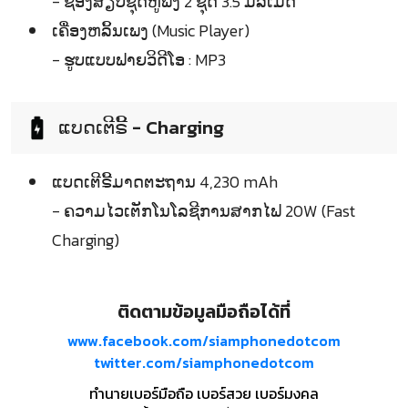
- ຊ່ອງສຽບຊຸດຫູຟັງ 2 ຊຸດ 3.5 ມິລິເມັດ
ເຄື່ອງຫລິ້ນເພງ (Music Player)
- ຮູບແບບຟາຍວິດີໂອ : MP3
ແບດເຕີຣີ້ - Charging
ແບດເຕີຣີ້ມາດຕະຖານ 4,230 mAh
- ຄວາມໄວເຕັກໂນໂລຊີການສາກໄຟ 20W (Fast
Charging)
ติดตามข้อมูลมือถือได้ที่
www.facebook.com/siamphonedotcom
twitter.com/siamphonedotcom
ทำนายเบอร์มือถือ เบอร์สวย เบอร์มงคล