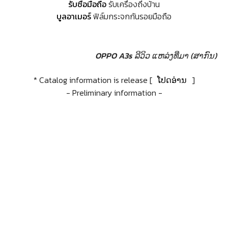
รับซื้อมือถือ
รับเครื่องถึงบ้าน
บูลอาเมอร์
ฟิล์มกระจกกันรอยมือถือ
OPPO A3s ລີວິວ
ແຫລ່ງທີ່ມາ (ສາກົນ)
* Catalog information is release [
ໂປດອ່ານ
]
- Preliminary information -