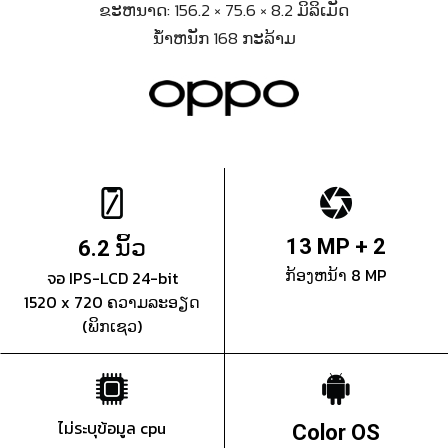
ຂະຫນາດ: 156.2 × 75.6 × 8.2 ມິລິເມັດ
ນ້ຳຫນັກ 168 ກະລ້າມ
ນິ້ວ
13 MP + 2
6.2
ກ້ອງຫນ້າ 8 MP
จอ IPS-LCD 24-bit
1520 x 720 ຄວາມລະອຽດ
(ພິກເຊວ)
ไม่ระบุข้อมูล cpu
Color OS