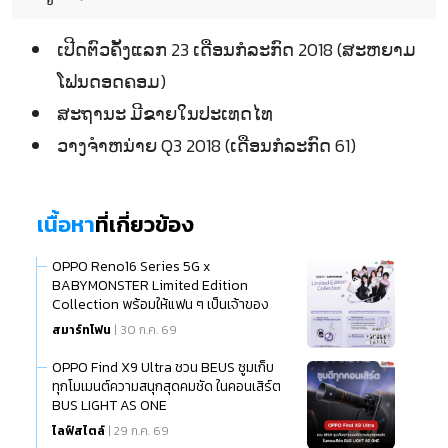
ເປີດຕົວຄັ້ງແລກ 23 ເດືອນກໍລະກົດ 2018 (ສະຫຍາມ
ໂຟນດອດຄອມ)
ສະຖານະ ມີຂາຍໃນປະເທດໄທ
ວາງຈຳຫນ່າຍ Q3 2018 (ເດືອນກໍລະກົດ 61)
เนื้อหา
ที่เกี่ยวข้อง
OPPO Reno16 Series 5G x
BABYMONSTER Limited Edition
Collection พร้อมให้แฟน ๆ เป็นเจ้าของ
แล้ว
สมาร์ทโฟน
| 30 ก.ค. 69
OPPO Find X9 Ultra ชวน BEUS ซูมเก็บ
ทุกโมเมนต์ความสนุกสุดคมชัด ในคอนเสิร์ต
BUS LIGHT AS ONE
ไลฟ์สไตล์
| 29 ก.ค. 69