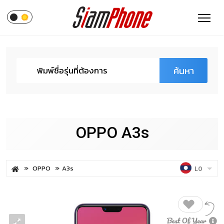
ค้นหา
OPPO A3s
OPPO
A3s
LO