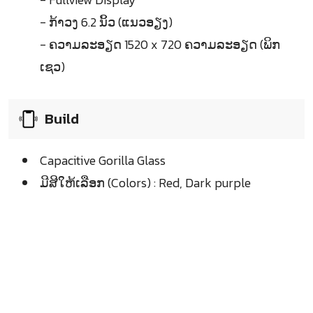
- ກ້າວງ 6.2 ນິ້ວ (ແນວອຽງ)
- ຄວາມລະອຽດ 1520 x 720 ຄວາມລະອຽດ (ພິກ
ເຊວ)
Build
Capacitive Gorilla Glass
ມີສີໃຫ້ເລືອກ (Colors) : Red, Dark purple