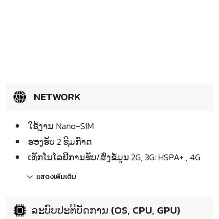
NETWORK
ໃຊ້ງານ Nano-SIM
ຮອງຮັບ 2 ຊິມກ໊າດ
ເທັກໂນໂລຢີການຮັບ/ສົ່ງຂໍ້ມູນ 2G, 3G: HSPA+ , 4G
แสดงเพิ่มเติม
ລະບົບປະຕິບັດການ (OS, CPU, GPU)