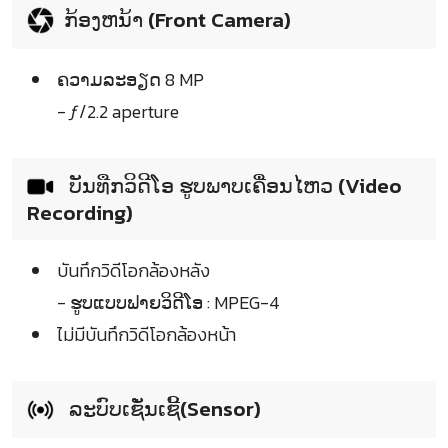
ກ້ອງຫນ້າ (Front Camera)
ຄວາມລະອຽດ 8 MP
- ƒ/2.2 aperture
ບັນທືກວິດີໂອ ຮູບພາບເຄື່ອນໄຫວ (Video
Recording)
บันทึกวิดีโอกล้องหลัง
- ຮູບແບບຟາຍວິດີໂອ : MPEG-4
ไม่มีบันทึกวิดีโอกล้องหน้า
ລະບົບເຊັ່ນເຊີ້(Sensor)