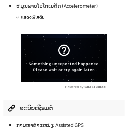
ຫມຸນພາບໂອໂຕເມຕິກ (Accelerometer)
แสดงเพิ่มเติม
help_outline
Something unexpected happened.
Please wait or try again later.
Powered by 
GliaStudios
ລະບົບເຊື່ອມຕໍ່
ການຫາຕຳແຫນ່ງ: Assisted GPS