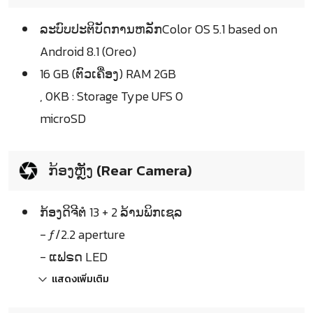
ລະບົບປະຕິບັດການຫລັກColor OS 5.1 based on
Android 8.1 (Oreo)
16 GB (ຕົວເຄື່ອງ) RAM 2GB
, 0KB : Storage Type UFS 0
microSD
ກ້ອງຫຼັງ (Rear Camera)
ກ້ອງດິຈີຕໍ 13 + 2 ລ້ານພິກເຊລ
- ƒ/2.2 aperture
- ແຟຣດ LED
แสดงเพิ่มเติม