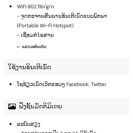
WiFi 802.11b/g/n
- ຈຸດກະຈາຍສັນຍານອິນເຕີເນັດແບບພົກພາ
(Portable Wi-Fi Hotspot)
- ເຊື່ອມຕໍ່ໄຣສາຍ
แสดงเพิ่มเติม
ໃຊ້ງານອິນເຕີເນັດ
ໂຊຊ້ຽວເນັດເວິກແອບໆ Facebook, Twitter
ຟັ່ງຊັ້ນມັດຕິມິເດຍ
ລະບົບສຽງ