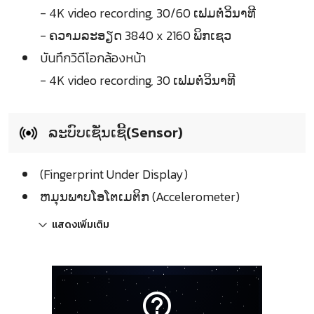
- 4K video recording, 30/60 ເຟມຕໍ່ວິນາທີ
- ຄວາມລະອຽດ 3840 x 2160 ພິກເຊວ
บันทึกวิดีโอกล้องหน้า
- 4K video recording, 30 ເຟມຕໍ່ວິນາທີ
ລະບົບເຊັ່ນເຊີ້(Sensor)
(Fingerprint Under Display)
ຫມຸນພາບໂອໂຕເມຕິກ (Accelerometer)
แสดงเพิ่มเติม
help_outline