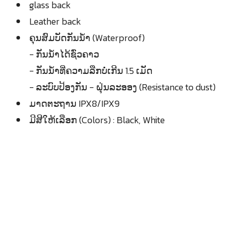
glass back
Leather back
ຄຸນສົມບັດກັນນ້ຳ (Waterproof)
- ກັນນ້ຳໄດ້ຊົ່ວຄາວ
- ກັນນ້ຳທີ່ຄວາມລືກບໍ່ເກີນ 1.5 ເມັດ
- ລະບົບປ້ອງກັນ - ຝຸ່ນລະອອງ (Resistance to dust)
ມາດຕະຖານ IPX8/IPX9
ມີສີໃຫ້ເລືອກ (Colors) : Black, White