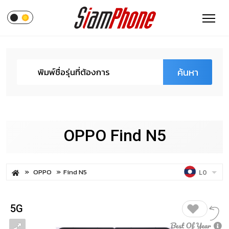
ค้นหา
OPPO Find N5
OPPO
Find N5
LO
5G