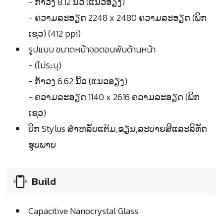
- ກ້າວງ 8.12 ນິ້ວ (ແນວອຽງ)
- ຄວາມລະອຽດ 2248 x 2480 ຄວາມລະອຽດ (ພິກ
ເຊວ) (412 ppi)
รูปแบบ ขนาดหน้าจอตอนพับด้านหน้า
- (ไม่ระบุ)
- ກ້າວງ 6.62 ນິ້ວ (ແນວອຽງ)
- ຄວາມລະອຽດ 1140 x 2616 ຄວາມລະອຽດ (ພິກ
ເຊວ)
ບິກ Stylus ສຳຫລັບແຕ້ມ,ຂຽນ,ລະບາຍສີແລະລິທັດ
ຮູບພາບ
Build
Capacitive Nanocrystal Glass