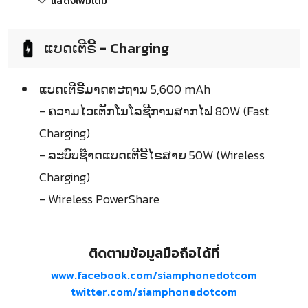
แสดงเพิ่มเติม
ແບດເຕີຣີ້ - Charging
ແບດເຕີຣີ້ມາດຕະຖານ 5,600 mAh
- ຄວາມໄວເຕັກໂນໂລຊີການສາກໄຟ 80W (Fast
Charging)
- ລະບົບຊ໊າດແບດເຕີຣີ້ໄຣສາຍ 50W (Wireless
Charging)
- Wireless PowerShare
ติดตามข้อมูลมือถือได้ที่
www.facebook.com/siamphonedotcom
twitter.com/siamphonedotcom