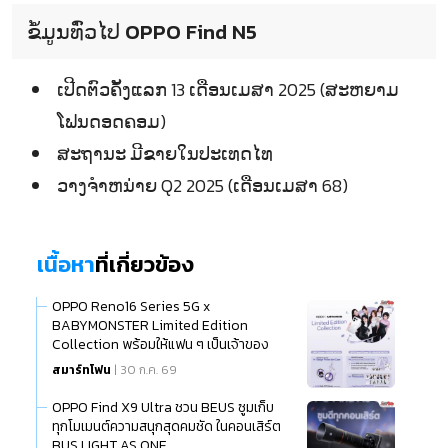
ຂໍ້ມູນທົ່ວໄປ OPPO Find N5
ເປີດຕົວຄັ້ງແລກ 13 ເດືອນເມສາ 2025 (ສະຫຍາມ
ໂຟນດອດຄອມ)
ສະຖານະ ມີຂາຍໃນປະເທດໄທ
ວາງຈຳຫນ່າຍ Q2 2025 (ເດືອນເມສາ 68)
เนื้อหา
ที่เกี่ยวข้อง
OPPO Reno16 Series 5G x
BABYMONSTER Limited Edition
Collection พร้อมให้แฟน ๆ เป็นเจ้าของ
แล้ว
สมาร์ทโฟน
| 30 ก.ค. 69
OPPO Find X9 Ultra ชวน BEUS ซูมเก็บ
ทุกโมเมนต์ความสนุกสุดคมชัด ในคอนเสิร์ต
BUS LIGHT AS ONE