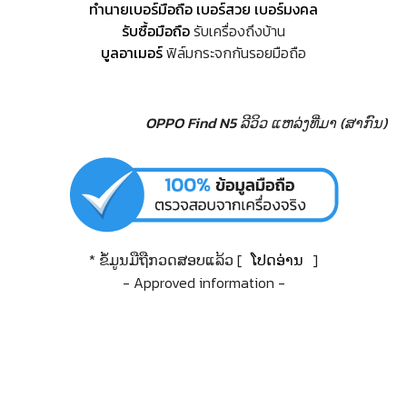
ทำนายเบอร์มือถือ เบอร์สวย เบอร์มงคล
รับซื้อมือถือ
รับเครื่องถึงบ้าน
บูลอาเมอร์
ฟิล์มกระจกกันรอยมือถือ
OPPO Find N5 ລີວິວ
ແຫລ່ງທີ່ມາ (ສາກົນ)
* ຂໍ້ມູນມືຖືກວດສອບແລ້ວ [
ໂປດອ່ານ
]
- Approved information -