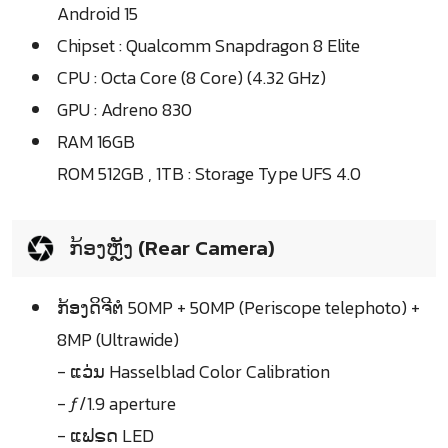
Android 15
Chipset : Qualcomm Snapdragon 8 Elite
CPU : Octa Core (8 Core) (4.32 GHz)
GPU : Adreno 830
RAM 16GB
ROM 512GB , 1TB : Storage Type UFS 4.0
ກ້ອງຫຼັງ (Rear Camera)
ກ້ອງດິຈີຕໍ 50MP + 50MP (Periscope telephoto) +
8MP (Ultrawide)
- ແວ່ນ Hasselblad Color Calibration
- ƒ/1.9 aperture
- ແຟຣດ LED