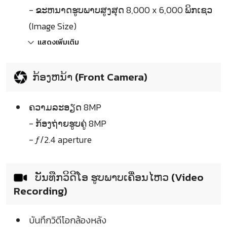
- ຂະຫນາດຮູບພາບສູງສຸດ 8,000 x 6,000 ພິກເຊວ
(Image Size)
แสดงเพิ่มเติม
ກ້ອງຫນ້າ (Front Camera)
ຄວາມລະອຽດ 8MP
- ກ້ອງຖ່າຍຮູບຄູ່ 8MP
- ƒ/2.4 aperture
ບັນທືກວິດີໂອ ຮູບພາບເຄື່ອນໄຫວ (Video
Recording)
บันทึกวิดีโอกล้องหลัง