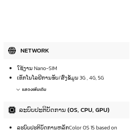
NETWORK
ໃຊ້ງານ Nano-SIM
ເທັກໂນໂລຢີການຮັບ/ສົ່ງຂໍ້ມູນ 3G , 4G, 5G
แสดงเพิ่มเติม
ລະບົບປະຕິບັດການ (OS, CPU, GPU)
ລະບົບປະຕິບັດການຫລັກColor OS 15 based on