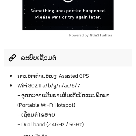
Something unexpected happened.
Please wait or try again later.
Powered by 
GliaStudios
ລະບົບເຊື່ອມຕໍ່
ການຫາຕຳແຫນ່ງ: Assisted GPS
WiFi 802.11 a/b/g/n/ac/6/7
- ຈຸດກະຈາຍສັນຍານອິນເຕີເນັດແບບພົກພາ
(Portable Wi-Fi Hotspot)
- ເຊື່ອມຕໍ່ໄຣສາຍ
- Dual band (2.4GHz / 5GHz)