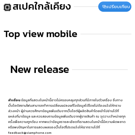
สเปคใกล้เคียง
เปรียบเทียบ
Top view mobile
New release
คำเตือน
ข้อมูลที่แสดงในหน้านี้อาจไม่ครอบคลุมทุกส่วนที่มีภายในตัวเครื่อง ซึ่งทาง
เว็บไซต์สยามโฟนสามารถทำการเปลี่ยนแปลงแก้ไขข้อมูลได้โดยไม่ต้องแจ้งให้ทราบ
ล่วงหน้า ผู้อ่านควรศึกษาข้อมูลเพิ่มเติมจากเว็บไซต์ผู้ผลิตสินค้าโดยเข้าไปอ่านได้ที่
แหล่งที่มาข้อมูล
และควรสอบถามข้อมูลเพิ่มเติมจากผู้ขายสินค้า ณ จุดวางจำหน่ายทุก
ครั้งเพื่อความถูกต้อง หากพบว่าข้อมูลรายละเอียดที่เราแสดงในหน้านี้มีความผิดพลาด
หรือพบปัญหาในการแสดงผลของเว็บไซต์โปรดแจ้งให้เราทราบได้ที่
feedback@siamphone.com