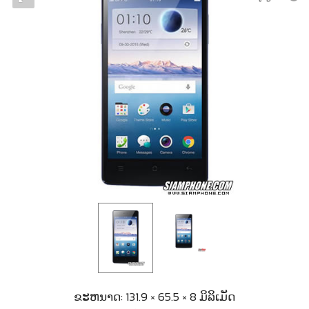
ຂະຫນາດ: 131.9 × 65.5 × 8 ມິລິເມັດ