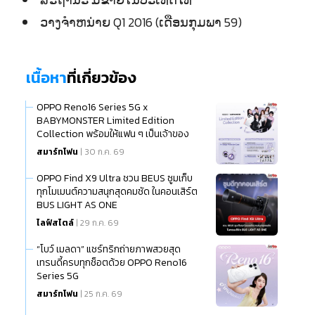
ວາງຈຳຫນ່າຍ Q1 2016 (ເດືອນກຸມພາ 59)
เนื้อหา
ที่เกี่ยวข้อง
OPPO Reno16 Series 5G x
BABYMONSTER Limited Edition
Collection พร้อมให้แฟน ๆ เป็นเจ้าของ
แล้ว
สมาร์ทโฟน
| 30 ก.ค. 69
OPPO Find X9 Ultra ชวน BEUS ซูมเก็บ
ทุกโมเมนต์ความสนุกสุดคมชัด ในคอนเสิร์ต
BUS LIGHT AS ONE
ไลฟ์สไตล์
| 29 ก.ค. 69
“โบว์ เมลดา” แชร์ทริกถ่ายภาพสวยสุด
เทรนดี้ครบทุกช็อตด้วย OPPO Reno16
Series 5G
สมาร์ทโฟน
| 25 ก.ค. 69