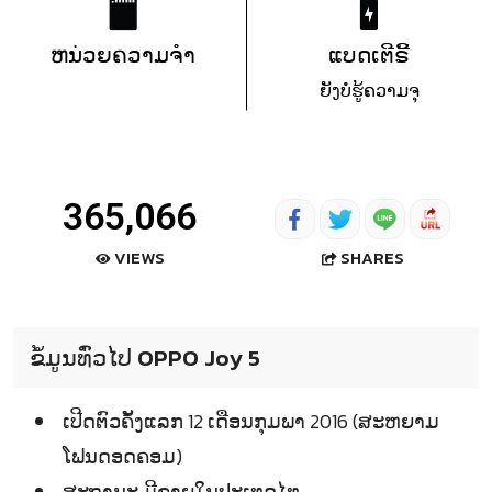
ຫນ່ວຍຄວາມຈຳ
ແບດເຕີຣີ້
ຍັງບໍ່ຮູ້ຄວາມຈຸ
365,066
SHARES
VIEWS
ຂໍ້ມູນທົ່ວໄປ OPPO Joy 5
ເປີດຕົວຄັ້ງແລກ 12 ເດືອນກຸມພາ 2016 (ສະຫຍາມ
ໂຟນດອດຄອມ)
ສະຖານະ ມີຂາຍໃນປະເທດໄທ