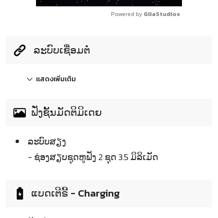
Powered by 
GliaStudios
ລະບົບເຊື່ອມຕໍ່
แสดงเพิ่มเติม
ຟັ່ງຊັ້ນມັດຕິມິເດຍ
ລະບົບສຽງ
- ຊ່ອງສຽບຊຸດຫູຟັງ 2 ຊຸດ 3.5 ມິລິເມັດ
ແບດເຕີຣີ້ - Charging