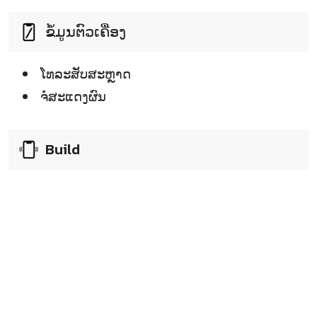
ຂໍ້ມູນຕົວເຄື່ອງ
ໂທລະສັບສະຫຼາດ
ຈໍໍສະແດງຜົນ
Build