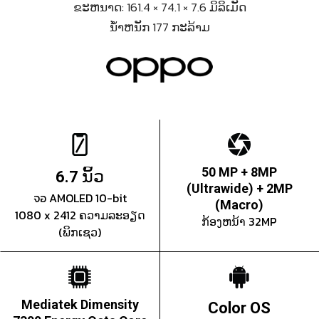
ຂະຫນາດ: 161.4 × 74.1 × 7.6 ມິລິເມັດ
ນ້ຳຫນັກ 177 ກະລ້າມ
ນິ້ວ
50 MP + 8MP
6.7
(Ultrawide) + 2MP
จอ AMOLED 10-bit
(Macro)
1080 x 2412 ຄວາມລະອຽດ
ກ້ອງຫນ້າ 32MP
(ພິກເຊວ)
Mediatek Dimensity
Color OS