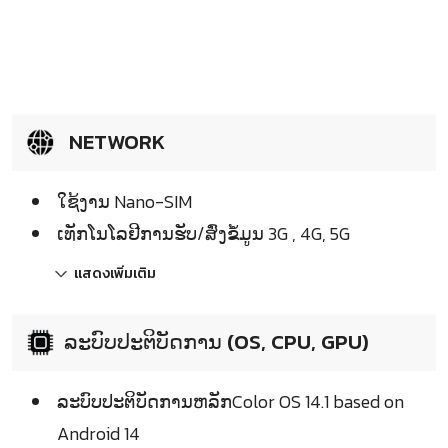
NETWORK
ໃຊ້ງານ Nano-SIM
ເທັກໂນໂລຢີການຮັບ/ສົ່ງຂໍ້ມູນ 3G , 4G, 5G
แสดงเพิ่มเติม
ລະບົບປະຕິບັດການ (OS, CPU, GPU)
ລະບົບປະຕິບັດການຫລັກColor OS 14.1 based on
Android 14