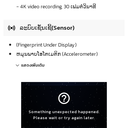
- 4K video recording, 30 ເຟມຕໍ່ວິນາທີ
ລະບົບເຊັ່ນເຊີ້(Sensor)
(Fingerprint Under Display)
ຫມຸນພາບໂອໂຕເມຕິກ (Accelerometer)
แสดงเพิ่มเติม
help_outline
Something unexpected happened.
Please wait or try again later.