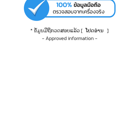
* ຂໍ້ມູນມືຖືກວດສອບແລ້ວ [
ໂປດອ່ານ
]
- Approved information -