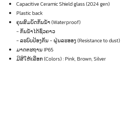
Capacitive Ceramic Shield glass (2024 gen)
Plastic back
ຄຸນສົມບັດກັນນ້ຳ (Waterproof)
- ກັນນ້ຳໄດ້ຊົ່ວຄາວ
- ລະບົບປ້ອງກັນ - ຝຸ່ນລະອອງ (Resistance to dust)
ມາດຕະຖານ IP65
ມີສີໃຫ້ເລືອກ (Colors) : Pink, Brown, Silver