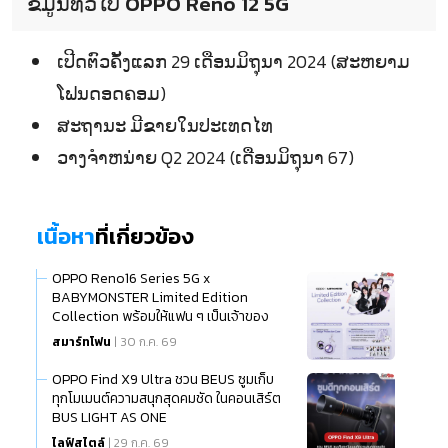
ຂໍ້ມູນທົ່ວໄປ OPPO Reno 12 5G
ເປີດຕົວຄັ້ງແລກ 29 ເດືອນມິຖຸນາ 2024 (ສະຫຍາມ
ໂຟນດອດຄອມ)
ສະຖານະ ມີຂາຍໃນປະເທດໄທ
ວາງຈຳຫນ່າຍ Q2 2024 (ເດືອນມິຖຸນາ 67)
เนื้อหา
ที่เกี่ยวข้อง
OPPO Reno16 Series 5G x
BABYMONSTER Limited Edition
Collection พร้อมให้แฟน ๆ เป็นเจ้าของ
แล้ว
สมาร์ทโฟน
| 30 ก.ค. 69
OPPO Find X9 Ultra ชวน BEUS ซูมเก็บ
ทุกโมเมนต์ความสนุกสุดคมชัด ในคอนเสิร์ต
BUS LIGHT AS ONE
ไลฟ์สไตล์
| 29 ก.ค. 69