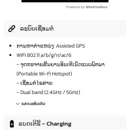
Powered by 
GliaStudios
ລະບົບເຊື່ອມຕໍ່
ການຫາຕຳແຫນ່ງ: Assisted GPS
WiFi 802.11 a/b/g/n/ac/6
- ຈຸດກະຈາຍສັນຍານອິນເຕີເນັດແບບພົກພາ
(Portable Wi-Fi Hotspot)
- ເຊື່ອມຕໍ່ໄຣສາຍ
- Dual band (2.4GHz / 5GHz)
แสดงเพิ่มเติม
ແບດເຕີຣີ້ - Charging