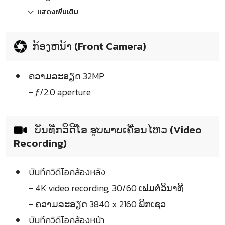
แสดงเพิ่มเติม
ກ້ອງຫນ້າ (Front Camera)
ຄວາມລະອຽດ 32MP
- ƒ/2.0 aperture
ບັນທືກວິດີໂອ ຮູບພາບເຄື່ອນໄຫວ (Video
Recording)
บันทึกวิดีโอกล้องหลัง
- 4K video recording, 30/60 ເຟມຕໍ່ວິນາທີ
- ຄວາມລະອຽດ 3840 x 2160 ພິກເຊວ
บันทึกวิดีโอกล้องหน้า