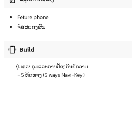
Feture phone
ຈໍໍສະແດງຜົນ
Build
ປຸ່ມຄວບຄຸມແລະການປ້ອງກັນຂໍ້ຄວາມ
- 5 ທິດທາງ (5 ways Navi-Key)