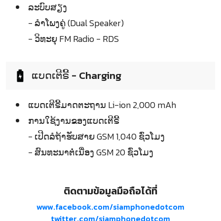
ລະບົບສຽງ
- ລຳໂພງຄູ່ (Dual Speaker)
- ວິທະຍຸ FM Radio - RDS
ແບດເຕີຣີ້ - Charging
ແບດເຕີຣີ້ມາດຕະຖານ Li-ion 2,000 mAh
ການໃຊ້ງານຂອງແບດເຕີຣີ້
- ເປີດລໍຖ້າຮັບສາຍ GSM 1,040 ຊົ່ວໂມງ
- ສົນທະນາຕໍ່ເນື່ອງ GSM 20 ຊົ່ວໂມງ
ติดตามข้อมูลมือถือได้ที่
www.facebook.com/siamphonedotcom
twitter.com/siamphonedotcom