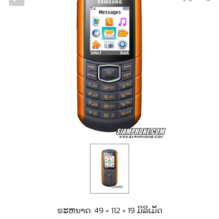
ຂະຫນາດ: 49 × 112 × 19 ມິລິເມັດ