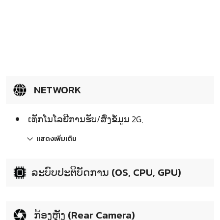
NETWORK
ເທັກໂນໂລຢີການຮັບ/ສົ່ງຂໍ້ມູນ 2G,
แสดงเพิ่มเติม
ລະບົບປະຕິບັດການ (OS, CPU, GPU)
ກ້ອງຫຼັງ (Rear Camera)