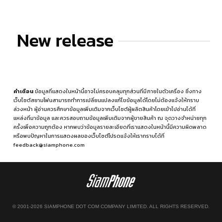
New release
คำเตือน
ข้อมูลที่แสดงในหน้านี้อาจไม่ครอบคลุมทุกส่วนที่มีภายในตัวเครื่อง ซึ่งทาง
เว็บไซต์สยามโฟนสามารถทำการเปลี่ยนแปลงแก้ไขข้อมูลได้โดยไม่ต้องแจ้งให้ทราบ
ล่วงหน้า ผู้อ่านควรศึกษาข้อมูลเพิ่มเติมจากเว็บไซต์ผู้ผลิตสินค้าโดยเข้าไปอ่านได้ที่
แหล่งที่มาข้อมูล
และควรสอบถามข้อมูลเพิ่มเติมจากผู้ขายสินค้า ณ จุดวางจำหน่ายทุก
ครั้งเพื่อความถูกต้อง หากพบว่าข้อมูลรายละเอียดที่เราแสดงในหน้านี้มีความผิดพลาด
หรือพบปัญหาในการแสดงผลของเว็บไซต์โปรดแจ้งให้เราทราบได้ที่
feedback@siamphone.com
© 2001-2026 SIAMPHONE DOT COM COMPANY LIMITED. ALL RIGHTS RESERVED.