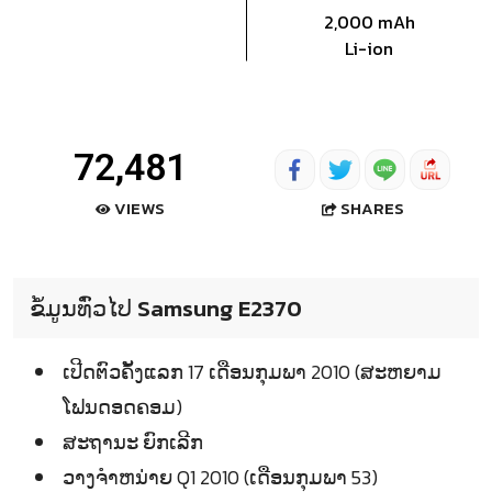
2,000 mAh
Li-ion
72,481
SHARES
VIEWS
ຂໍ້ມູນທົ່ວໄປ Samsung E2370
ເປີດຕົວຄັ້ງແລກ 17 ເດືອນກຸມພາ 2010 (ສະຫຍາມ
ໂຟນດອດຄອມ)
ສະຖານະ ຍົກເລີກ
ວາງຈຳຫນ່າຍ Q1 2010 (ເດືອນກຸມພາ 53)