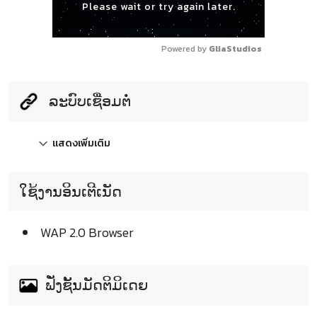
Please wait or try again later.
Powered by 
GliaStudios
ລະບົບເຊື່ອມຕໍ່
แสดงเพิ่มเติม
ໃຊ້ງານອິນເຕີເນັດ
WAP 2.0 Browser
ຟັ່ງຊັ້ນມັດຕິມິເດຍ