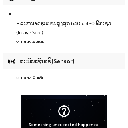
- ຂະຫນາດຮູບພາບສູງສຸດ 640 x 480 ພິກເຊວ
(Image Size)
แสดงเพิ่มเติม
ລະບົບເຊັ່ນເຊີ້(Sensor)
แสดงเพิ่มเติม
help_outline
Something unexpected happened.