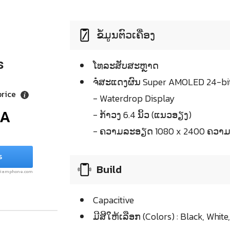
ຂໍ້ມູນຕົວເຄື່ອງ
s
ໂທລະສັບສະຫຼາດ
ຈໍໍສະແດງຜົນ Super AMOLED 24-bit 
price
- Waterdrop Display
/A
- ກ້າວງ 6.4 ນິ້ວ (ແນວອຽງ)
- ຄວາມລະອຽດ 1080 x 2400 ຄວາມລ
s
Build
.siamphone.com
Capacitive
ມີສີໃຫ້ເລືອກ (Colors) : Black, White