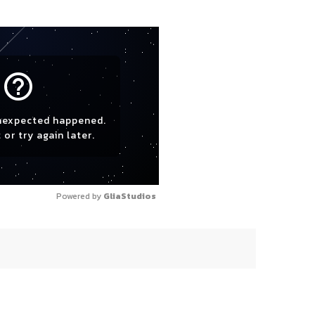
help_outline
nexpected happened.
 or try again later.
Powered by 
GliaStudios