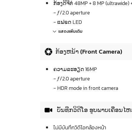
ກ້ອງດິຈີຕໍ 48MP + 8 MP (ultrawide)
- ƒ/2.0 aperture
- ແຟຣດ LED
แสดงเพิ่มเติม
ກ້ອງຫນ້າ (Front Camera)
ຄວາມລະອຽດ 16MP
- ƒ/2.0 aperture
- HDR mode in front camera
ບັນທືກວິດີໂອ ຮູບພາບເຄື່ອນໄ
ไม่มีบันทึกวิดีโอกล้องหน้า