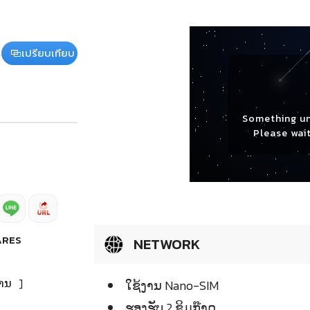
เปรียบเทียบ
Something u
Please wait
ARES
NETWORK
ານ
]
ໃຊ້ງານ Nano-SIM
ຮອງຮັບ 2 ຊິມກ໊າດ