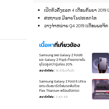
ເປີດຕົວຄັ້ງແລກ 4 ເດືອນກັນຍາ 2
ສະຖານະ ມີຂາຍໃນປະເທດໄທ
ວາງຈຳຫນ່າຍ Q4 2019 (ເດືອນພະຈິກ 
เนื้อหา
ที่เกี่ยวข้อง
Samsung เผย Galaxy Z Fold8
และ Galaxy Z Flip8 ทำยอดขายใน
ยุโรปสูงกว่ารุ่นก่อน 20%
สมาร์ทโฟน
| 18 ชั่วโมงที่แล้ว
Samsung Galaxy Z Fold 8 Ultra
ยกระดับสมาร์ตโฟนจอพับด้วย
Flex Titanium พร้อมอัปเกรด
สเปคจอสุดเนียนตา
สมาร์ทโฟน
| 3 ส.ค. 69