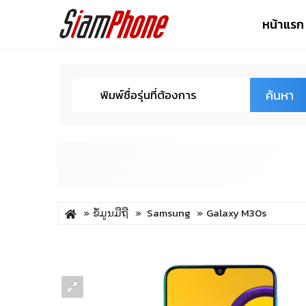
หน้าแรก
ค้นหา
ຂໍ້ມູນມືຖື
Samsung
Galaxy M30s