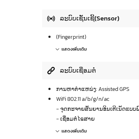
ລະບົບເຊັ່ນເຊີ້(Sensor)
(Fingerprint)
แสดงเพิ่มเติม
ລະບົບເຊື່ອມຕໍ່
ການຫາຕຳແຫນ່ງ: Assisted GPS
WiFi 802.11 a/b/g/n/ac
- ຈຸດກະຈາຍສັນຍານອິນເຕີເນັດແບບພົ
- ເຊື່ອມຕໍ່ໄຣສາຍ
แสดงเพิ่มเติม