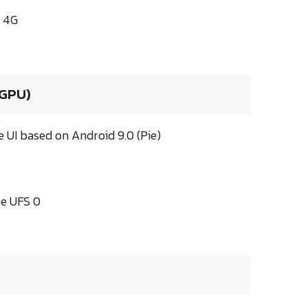
, 4G
 GPU)
UI based on Android 9.0 (Pie)
pe UFS 0