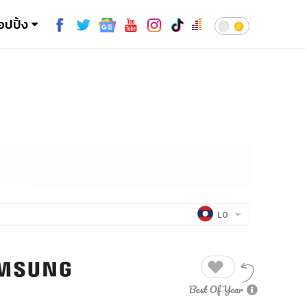
อปปิ้ง
LO