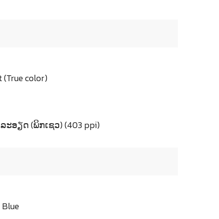
(True color)
ະອຽດ (ພິກເຊວ) (403 ppi)
, Blue