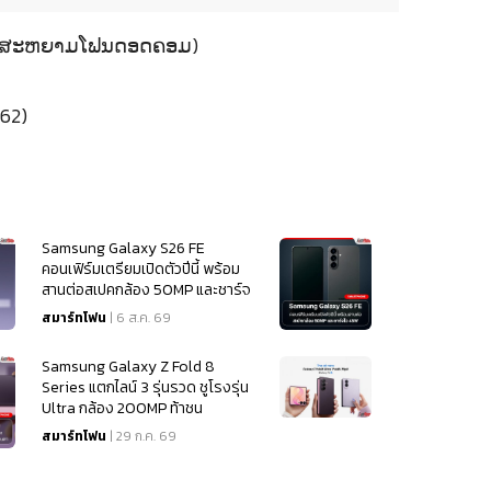
019 (ສະຫຍາມໂຟນດອດຄອມ)
62)
Samsung Galaxy S26 FE
คอนเฟิร์มเตรียมเปิดตัวปีนี้ พร้อม
สานต่อสเปคกล้อง 50MP และชาร์จ
ไว 45W
สมาร์ทโฟน
| 6 ส.ค. 69
Samsung Galaxy Z Fold 8
Series แตกไลน์ 3 รุ่นรวด ชูโรงรุ่น
Ultra กล้อง 200MP ท้าชน
iPhone 18
สมาร์ทโฟน
| 29 ก.ค. 69