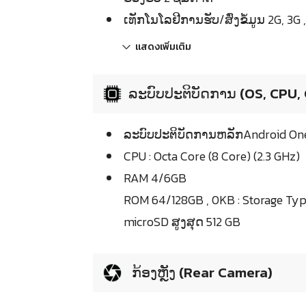
ເທັກໂນໂລຢີການຮັບ/ສົ່ງຂໍ້ມູນ 2G, 3G 
แสดงเพิ่มเติม
ລະບົບປະຕິບັດການ (OS, CPU,
ລະບົບປະຕິບັດການຫລັກAndroid One 
CPU : Octa Core (8 Core) (2.3 GHz)
RAM 4/6GB
ROM 64/128GB , 0KB : Storage Ty
microSD ສູງສຸດ 512 GB
ກ້ອງຫຼັງ (Rear Camera)