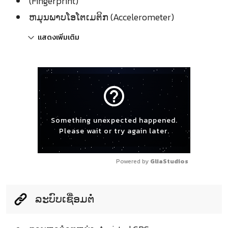
(Fingerprint)
ຫມຸນພາບໂອໂຕເມຕິກ (Accelerometer)
แสดงเพิ่มเติม
help_outline
Something unexpected happened.
Please wait or try again later.
Powered by 
GliaStudios
ລະບົບເຊື່ອມຕໍ່