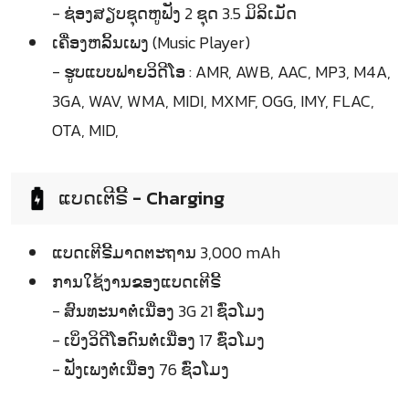
- ຊ່ອງສຽບຊຸດຫູຟັງ 2 ຊຸດ 3.5 ມິລິເມັດ
ເຄື່ອງຫລິ້ນເພງ (Music Player)
- ຮູບແບບຟາຍວິດີໂອ : AMR, AWB, AAC, MP3, M4A,
3GA, WAV, WMA, MIDI, MXMF, OGG, IMY, FLAC,
OTA, MID,
ແບດເຕີຣີ້ - Charging
ແບດເຕີຣີ້ມາດຕະຖານ 3,000 mAh
ການໃຊ້ງານຂອງແບດເຕີຣີ້
- ສົນທະນາຕໍ່ເນື່ອງ 3G 21 ຊົ່ວໂມງ
- ເບິ່ງວິດີໂອດົນຕໍ່ເນື່ອງ 17 ຊົ່ວໂມງ
- ຟັງເພງຕໍ່ເນື່ອງ 76 ຊົ່ວໂມງ