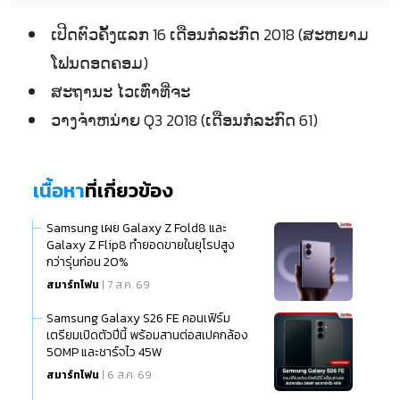
ເປີດຕົວຄັ້ງແລກ 16 ເດືອນກໍລະກົດ 2018 (ສະຫຍາມ
ໂຟນດອດຄອມ)
ສະຖານະ ໄວເທົ່າທີ່ຈະ
ວາງຈຳຫນ່າຍ Q3 2018 (ເດືອນກໍລະກົດ 61)
เนื้อหา
ที่เกี่ยวข้อง
Samsung เผย Galaxy Z Fold8 และ
Galaxy Z Flip8 ทำยอดขายในยุโรปสูง
กว่ารุ่นก่อน 20%
สมาร์ทโฟน
| 7 ส.ค. 69
Samsung Galaxy S26 FE คอนเฟิร์ม
เตรียมเปิดตัวปีนี้ พร้อมสานต่อสเปคกล้อง
50MP และชาร์จไว 45W
สมาร์ทโฟน
| 6 ส.ค. 69