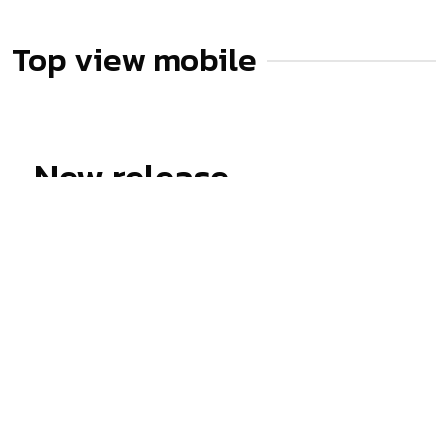
Top view mobile
New release
คำเตือน
ข้อมูลที่แสดงในหน้านี้อาจไม่ครอบคลุมทุกส่วนที่มีภายในตัวเครื่อง ซึ่งทาง
เว็บไซต์สยามโฟนสามารถทำการเปลี่ยนแปลงแก้ไขข้อมูลได้โดยไม่ต้องแจ้งให้ทราบ
ล่วงหน้า ผู้อ่านควรศึกษาข้อมูลเพิ่มเติมจากเว็บไซต์ผู้ผลิตสินค้าโดยเข้าไปอ่านได้ที่
แหล่งที่มาข้อมูล
และควรสอบถามข้อมูลเพิ่มเติมจากผู้ขายสินค้า ณ จุดวางจำหน่ายทุก
ครั้งเพื่อความถูกต้อง หากพบว่าข้อมูลรายละเอียดที่เราแสดงในหน้านี้มีความผิดพลาด
หรือพบปัญหาในการแสดงผลของเว็บไซต์โปรดแจ้งให้เราทราบได้ที่
feedback@siamphone.com