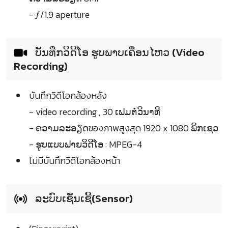
- ƒ/1.9 aperture
ບັນທືກວິດີໂອ ຮູບພາບເຄື່ອນໄຫວ (Video
Recording)
บันทึกวิดีโอกล้องหลัง
- video recording , 30 ເຟມຕໍ່ວິນາທີ
- ຄວາມລະອຽດของภาพสูงสุด 1920 x 1080 ພິກເຊວ
- ຮູບແບບຟາຍວິດີໂອ : MPEG-4
ไม่มีบันทึกวิดีโอกล้องหน้า
ລະບົບເຊັ່ນເຊີ້(Sensor)