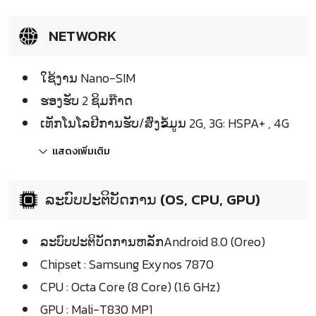
NETWORK
ໃຊ້ງານ Nano-SIM
ຮອງຮັບ 2 ຊິມກ໊າດ
ເທັກໂນໂລຢີການຮັບ/ສົ່ງຂໍ້ມູນ 2G, 3G: HSPA+ , 4G
แสดงเพิ่มเติม
ລະບົບປະຕິບັດການ (OS, CPU, GPU)
ລະບົບປະຕິບັດການຫລັກAndroid 8.0 (Oreo)
Chipset : Samsung Exynos 7870
CPU : Octa Core (8 Core) (1.6 GHz)
GPU : Mali-T830 MP1