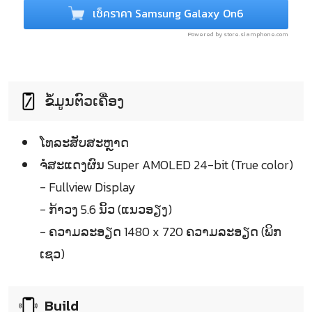
เช็คราคา Samsung Galaxy On6
Powered by store.siamphone.com
ຂໍ້ມູນຕົວເຄື່ອງ
ໂທລະສັບສະຫຼາດ
ຈໍໍສະແດງຜົນ Super AMOLED 24-bit (True color)
- Fullview Display
- ກ້າວງ 5.6 ນິ້ວ (ແນວອຽງ)
- ຄວາມລະອຽດ 1480 x 720 ຄວາມລະອຽດ (ພິກ
ເຊວ)
Build