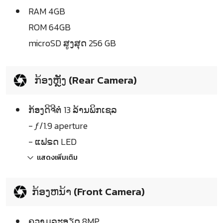
RAM 4GB
ROM 64GB
microSD ສູງສຸດ 256 GB
ກ້ອງຫຼັງ (Rear Camera)
ກ້ອງດິຈີຕໍ 13 ລ້ານພິກເຊລ
- ƒ/1.9 aperture
- ແຟຣດ LED
แสดงเพิ่มเติม
ກ້ອງຫນ້າ (Front Camera)
ຄວາມລະອຽດ 8MP