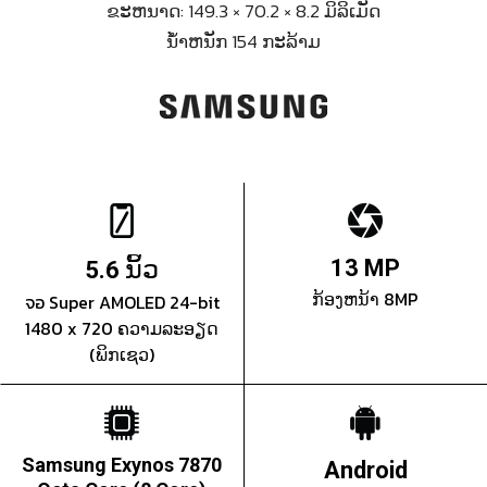
ຂະຫນາດ: 149.3 × 70.2 × 8.2 ມິລິເມັດ
ນ້ຳຫນັກ 154 ກະລ້າມ
ນິ້ວ
13 MP
5.6
ກ້ອງຫນ້າ 8MP
จอ Super AMOLED 24-bit
1480 x 720 ຄວາມລະອຽດ
(ພິກເຊວ)
Samsung Exynos 7870
Android