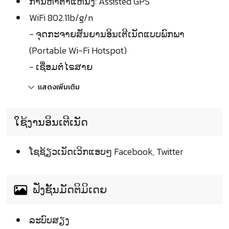
ການຫາຕຳແຫນ່ງ: Assisted GPS
WiFi 802.11b/g/n
- ຈຸດກະຈາຍສັນຍານອິນເຕີເນັດແບບພົກພາ
(Portable Wi-Fi Hotspot)
- ເຊື່ອມຕໍ່ໄຣສາຍ
แสดงเพิ่มเติม
ໃຊ້ງານອິນເຕີເນັດ
ໂຊຊ້ຽວເນັດເວິກແອບໆ Facebook, Twitter
ຟັ່ງຊັ້ນມັດຕິມິເດຍ
ລະບົບສຽງ