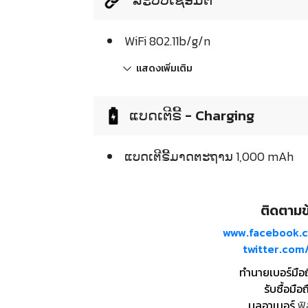
WiFi 802.11b/g/n
แสดงเพิ่มเติม
ແບດເຕີຣີ້ - Charging
ແບດເຕີຣີ້ມາດຕະຖານ 1,000 mAh
ติดตามข้
www.facebook.
twitter.co
ทำนายเบอร์มือ
รับซื้อมือถ
บูลอาเมอร์
ฟิ