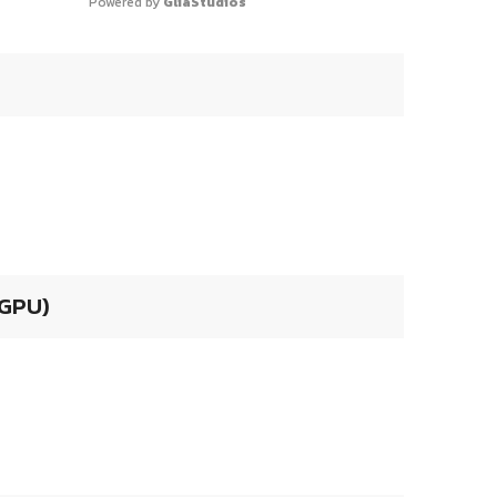
Powered by 
GliaStudios
 GPU)