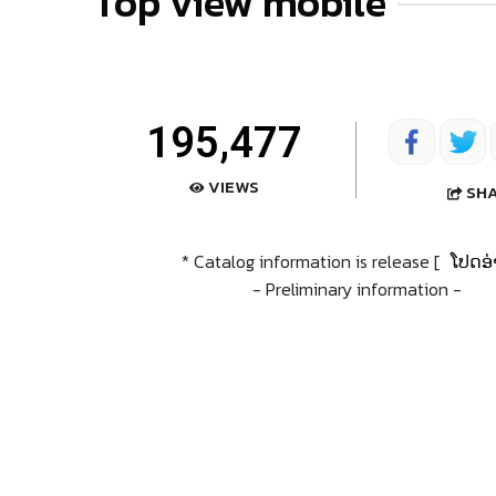
Top view mobile
195,477
VIEWS
SH
* Catalog information is release [
ໂປດອ່
- Preliminary information -