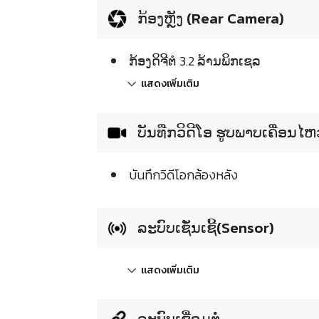
ກ້ອງຫຼັງ (Rear Camera)
ກ້ອງດິຈີຕໍ 3.2 ລ້ານພິກເຊລ
แสดงเพิ่มเติม
ບັນທືກວິດີໂອ ຮູບພາບເຄື່ອນໄ
บันทึกวิดีโอกล้องหลัง
ລະບົບເຊັ່ນເຊີ້(Sensor)
แสดงเพิ่มเติม
ລະບົບເຊື່ອມຕໍ່