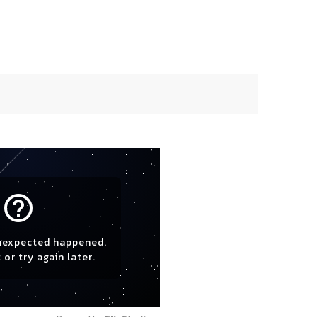
help_outline
nexpected happened.
 or try again later.