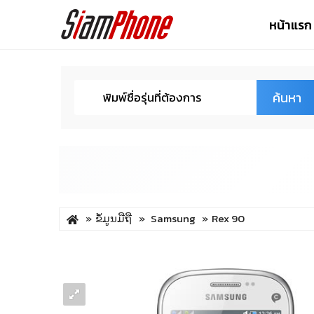
หน้าแรก
ค้นหา
ຂໍ້ມູນມືຖື
Samsung
Rex 90