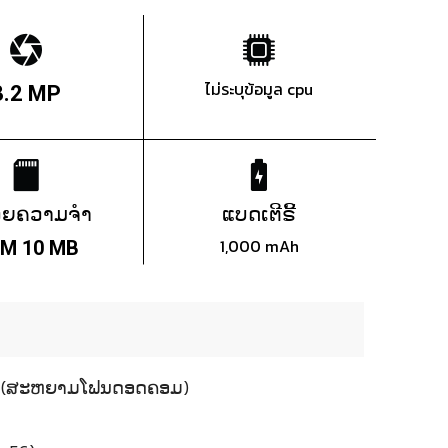
ไม่ระบุข้อมูล cpu
3.2 MP
ວຍຄວາມຈຳ
ແບດເຕີຣີ້
1,000 mAh
M 10 MB
2013 (ສະຫຍາມໂຟນດອດຄອມ)