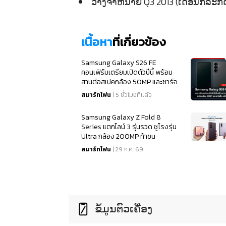
ວາງຈຳຫນ່າຍ Q3 2013 (ເດືອນກໍລະກົ
เนื้อหา
ที่เกี่ยวข้อง
Samsung Galaxy S26 FE
คอนเฟิร์มเตรียมเปิดตัวปีนี้ พร้อม
สานต่อสเปคกล้อง 50MP และชาร์จ
ไว 45W
สมาร์ทโฟน
| 5 ชั่วโมงที่แล้ว
Samsung Galaxy Z Fold 8
Series แตกไลน์ 3 รุ่นรวด ชูโรงรุ่น
Ultra กล้อง 200MP ท้าชน
iPhone 18
สมาร์ทโฟน
| 29 ก.ค. 69
ຂໍ້ມູນຕົວເຄື່ອງ