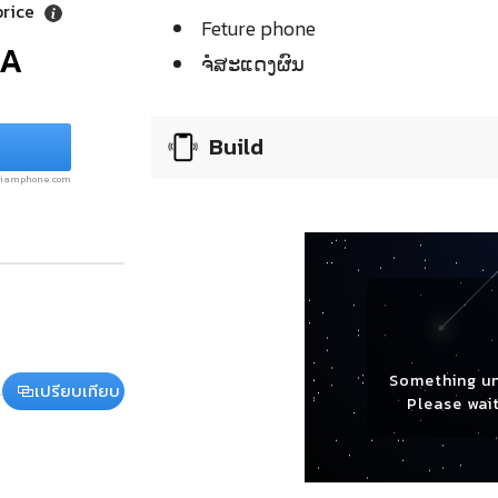
price
Feture phone
/A
ຈໍໍສະແດງຜົນ
Build
.siamphone.com
Something u
เปรียบเทียบ
Please wait