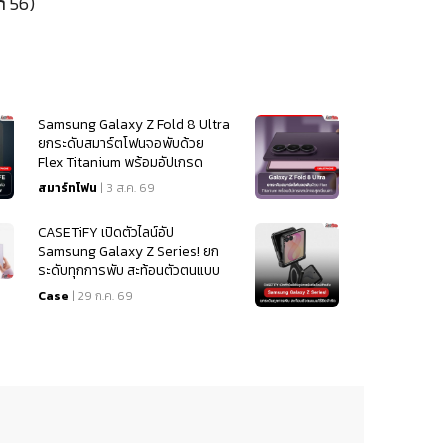
ດ 56)
Samsung Galaxy Z Fold 8 Ultra
ยกระดับสมาร์ตโฟนจอพับด้วย
Flex Titanium พร้อมอัปเกรด
สเปคจอสุดเนียนตา
สมาร์ทโฟน
| 3 ส.ค. 69
CASETiFY เปิดตัวไลน์อัป
Samsung Galaxy Z Series! ยก
ระดับทุกการพับ สะท้อนตัวตนแบบ
ไร้ขีดจำกัด
Case
| 29 ก.ค. 69