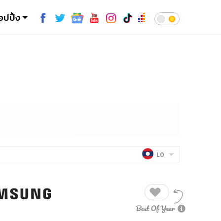
อปปิ้ง
LO