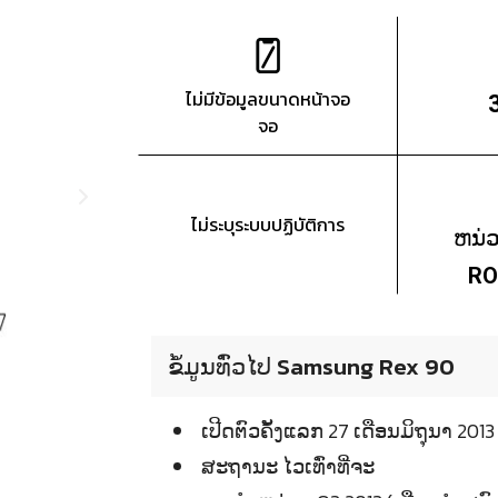
ไม่มีข้อมูลขนาดหน้าจอ
จอ
ไม่ระบุระบบปฏิบัติการ
ຫນ່
RO
ຂໍ້ມູນທົ່ວໄປ Samsung Rex 90
ເປີດຕົວຄັ້ງແລກ 27 ເດືອນມິຖຸນາ 
ສະຖານະ ໄວເທົ່າທີ່ຈະ