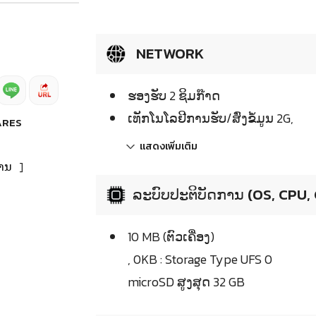
NETWORK
ຮອງຮັບ 2 ຊິມກ໊າດ
ເທັກໂນໂລຢີການຮັບ/ສົ່ງຂໍ້ມູນ 2G,
ARES
แสดงเพิ่มเติม
ານ
]
ລະບົບປະຕິບັດການ (OS, CPU,
10 MB (ຕົວເຄື່ອງ)
, 0KB : Storage Type UFS 0
microSD ສູງສຸດ 32 GB