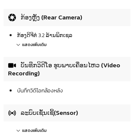
ກ້ອງຫຼັງ (Rear Camera)
ກ້ອງດິຈີຕໍ 3.2 ລ້ານພິກເຊລ
แสดงเพิ่มเติม
ບັນທືກວິດີໂອ ຮູບພາບເຄື່ອນໄຫວ (Video
Recording)
บันทึกวิดีโอกล้องหลัง
ລະບົບເຊັ່ນເຊີ້(Sensor)
แสดงเพิ่มเติม