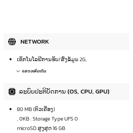
NETWORK
ເທັກໂນໂລຢີການຮັບ/ສົ່ງຂໍ້ມູນ 2G,
แสดงเพิ่มเติม
ລະບົບປະຕິບັດການ (OS, CPU, GPU)
80 MB (ຕົວເຄື່ອງ)
, 0KB : Storage Type UFS 0
microSD ສູງສຸດ 16 GB