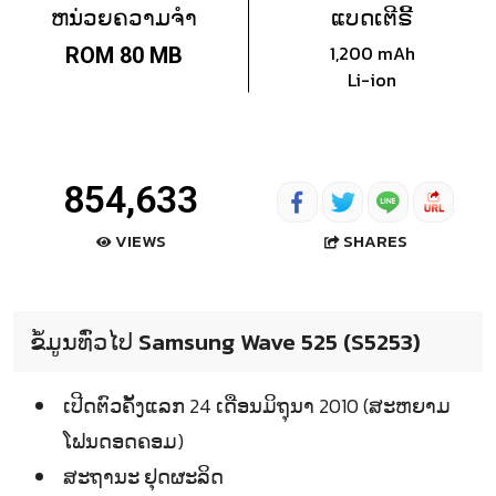
ຫນ່ວຍຄວາມຈຳ
ແບດເຕີຣີ້
1,200 mAh
ROM 80 MB
Li-ion
854,633
SHARES
VIEWS
ຂໍ້ມູນທົ່ວໄປ Samsung Wave 525 (S5253)
ເປີດຕົວຄັ້ງແລກ 24 ເດືອນມິຖຸນາ 2010 (ສະຫຍາມ
ໂຟນດອດຄອມ)
ສະຖານະ ຢຸດຜະລິດ