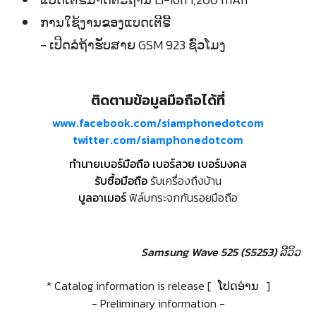
ການໃຊ້ງານຂອງແບດເຕີຣີ້
- ເປີດລໍຖ້າຮັບສາຍ GSM 923 ຊົ່ວໂມງ
ติดตามข้อมูลมือถือได้ที่
www.facebook.com/siamphonedotcom
twitter.com/siamphonedotcom
ทำนายเบอร์มือถือ เบอร์สวย เบอร์มงคล
รับซื้อมือถือ
รับเครื่องถึงบ้าน
บูลอาเมอร์
ฟิล์มกระจกกันรอยมือถือ
Samsung Wave 525 (S5253) ລີວິວ
* Catalog information is release [
ໂປດອ່ານ
]
- Preliminary information -