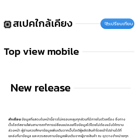
สเปคใกล้เคียง
เปรียบเทียบ
Top view mobile
New release
คำเตือน
ข้อมูลที่แสดงในหน้านี้อาจไม่ครอบคลุมทุกส่วนที่มีภายในตัวเครื่อง ซึ่งทาง
เว็บไซต์สยามโฟนสามารถทำการเปลี่ยนแปลงแก้ไขข้อมูลได้โดยไม่ต้องแจ้งให้ทราบ
ล่วงหน้า ผู้อ่านควรศึกษาข้อมูลเพิ่มเติมจากเว็บไซต์ผู้ผลิตสินค้าโดยเข้าไปอ่านได้ที่
แหล่งที่มาข้อมูล
และควรสอบถามข้อมูลเพิ่มเติมจากผู้ขายสินค้า ณ จุดวางจำหน่ายทุก