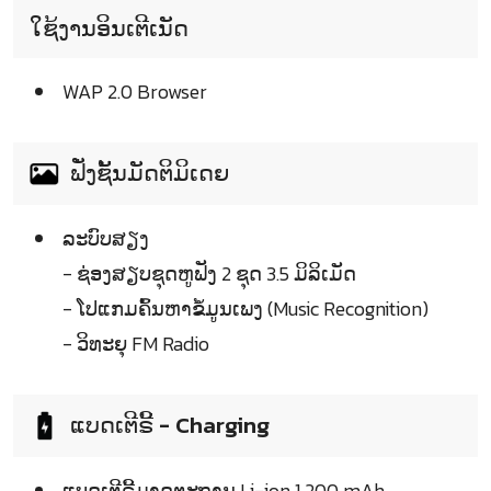
ໃຊ້ງານອິນເຕີເນັດ
WAP 2.0 Browser
ຟັ່ງຊັ້ນມັດຕິມິເດຍ
ລະບົບສຽງ
- ຊ່ອງສຽບຊຸດຫູຟັງ 2 ຊຸດ 3.5 ມິລິເມັດ
- ໂປແກມຄົ້ນຫາຂໍ້ມູນເພງ (Music Recognition)
- ວິທະຍຸ FM Radio
ແບດເຕີຣີ້ - Charging
ແບດເຕີຣີ້ມາດຕະຖານ Li-ion 1,200 mAh