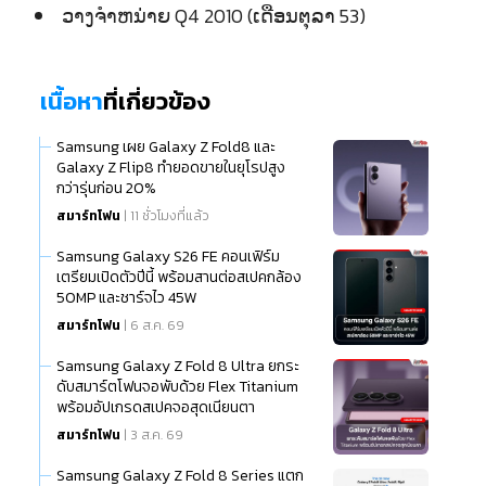
ວາງຈຳຫນ່າຍ Q4 2010 (ເດືອນຕຸລາ 53)
เนื้อหา
ที่เกี่ยวข้อง
Samsung เผย Galaxy Z Fold8 และ
Galaxy Z Flip8 ทำยอดขายในยุโรปสูง
กว่ารุ่นก่อน 20%
สมาร์ทโฟน
| 11 ชั่วโมงที่แล้ว
Samsung Galaxy S26 FE คอนเฟิร์ม
เตรียมเปิดตัวปีนี้ พร้อมสานต่อสเปคกล้อง
50MP และชาร์จไว 45W
สมาร์ทโฟน
| 6 ส.ค. 69
Samsung Galaxy Z Fold 8 Ultra ยกระ
ดับสมาร์ตโฟนจอพับด้วย Flex Titanium
พร้อมอัปเกรดสเปคจอสุดเนียนตา
สมาร์ทโฟน
| 3 ส.ค. 69
Samsung Galaxy Z Fold 8 Series แตก