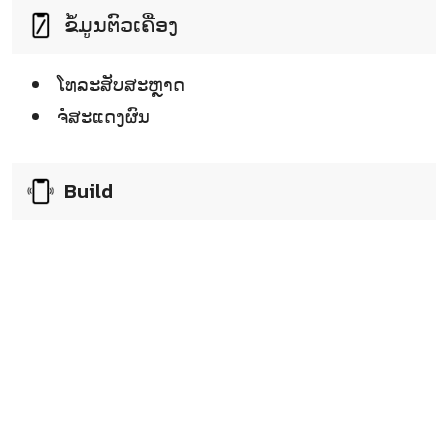
ຂໍ້ມູນຕົວເຄື່ອງ
ໂທລະສັບສະຫຼາດ
ຈໍໍສະແດງຜົນ
Build