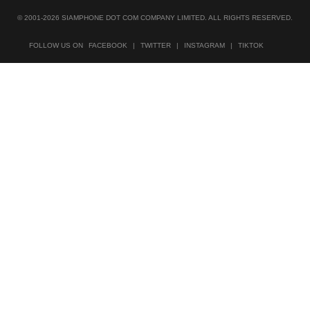
© 2001-2026 SIAMPHONE DOT COM COMPANY LIMITED. ALL RIGHTS RESERVED.
FOLLOW US ON
FACEBOOK
|
TWITTER
|
INSTAGRAM
|
TIKTOK