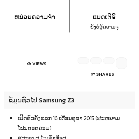
ຫນ່ວຍຄວາມຈຳ
ແບດເຕີຣີ້
ຍັງບໍ່ຮູ້ຄວາມຈຸ
VIEWS
SHARES
ຂໍ້ມູນທົ່ວໄປ Samsung Z3
ເປີດຕົວຄັ້ງແລກ 16 ເດືອນຕຸລາ 2015 (ສະຫຍາມ
ໂຟນດອດຄອມ)
ສະຖານະ ໄວເທົ່າທີ່ຈະ