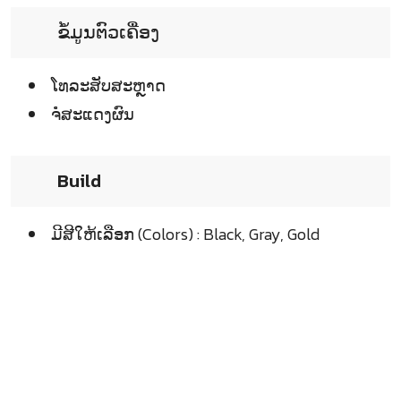
ຂໍ້ມູນຕົວເຄື່ອງ
ໂທລະສັບສະຫຼາດ
ຈໍໍສະແດງຜົນ
Build
ມີສີໃຫ້ເລືອກ (Colors) : Black, Gray, Gold