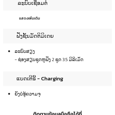
ລະບົບເຊື່ອມຕໍ່
แสดงเพิ่มเติม
ຟັ່ງຊັ້ນມັດຕິມິເດຍ
ລະບົບສຽງ
- ຊ່ອງສຽບຊຸດຫູຟັງ 2 ຊຸດ 3.5 ມິລິເມັດ
ແບດເຕີຣີ້ - Charging
ຍັງບໍ່ຮູ້ຄວາມຈຸ
ติดตามข้อมูลมือถือได้ที่