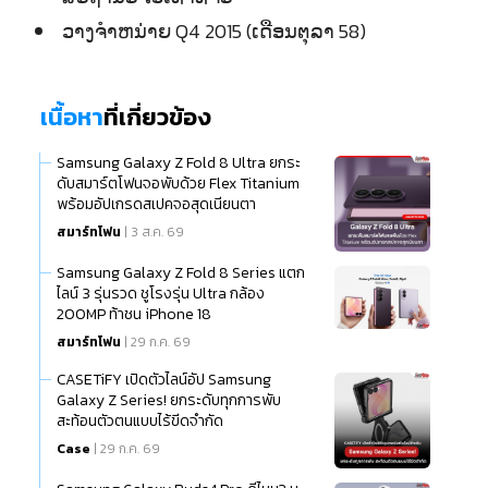
ວາງຈຳຫນ່າຍ Q4 2015 (ເດືອນຕຸລາ 58)
เนื้อหา
ที่เกี่ยวข้อง
Samsung Galaxy Z Fold 8 Ultra ยกระ
ดับสมาร์ตโฟนจอพับด้วย Flex Titanium
พร้อมอัปเกรดสเปคจอสุดเนียนตา
สมาร์ทโฟน
| 3 ส.ค. 69
Samsung Galaxy Z Fold 8 Series แตก
ไลน์ 3 รุ่นรวด ชูโรงรุ่น Ultra กล้อง
200MP ท้าชน iPhone 18
สมาร์ทโฟน
| 29 ก.ค. 69
CASETiFY เปิดตัวไลน์อัป Samsung
Galaxy Z Series! ยกระดับทุกการพับ
สะท้อนตัวตนแบบไร้ขีดจำกัด
Case
| 29 ก.ค. 69