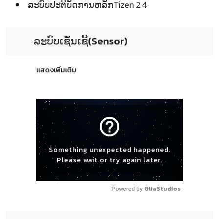
ລະບົບປະຕິບັດການຫລັກTizen 2.4
ລະບົບເຊັ່ນເຊີ້(Sensor)
แสดงเพิ่มเติม
help_outline
Something unexpected happened.
Please wait or try again later.
Powered by 
GliaStudios