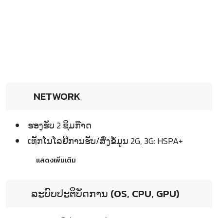
NETWORK
ຮອງຮັບ 2 ຊິມກ໊າດ
ເທັກໂນໂລຢີການຮັບ/ສົ່ງຂໍ້ມູນ 2G, 3G: HSPA+
แสดงเพิ่มเติม
ລະບົບປະຕິບັດການ (OS, CPU, GPU)