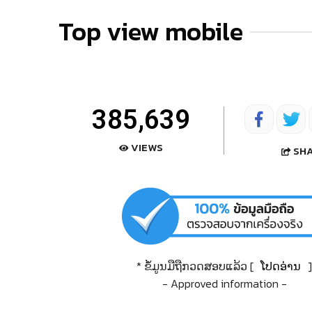
Top view mobile
385,639
VIEWS
SH
* ຂໍ້ມູນມືຖືກວດສອບແລ້ວ [
ໂປດອ່ານ
]
- Approved information -