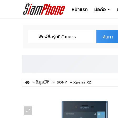
หน้าแรก
มือถือ
ค้นหา
ຂໍ້ມູນມືຖື
SONY
Xperia XZ