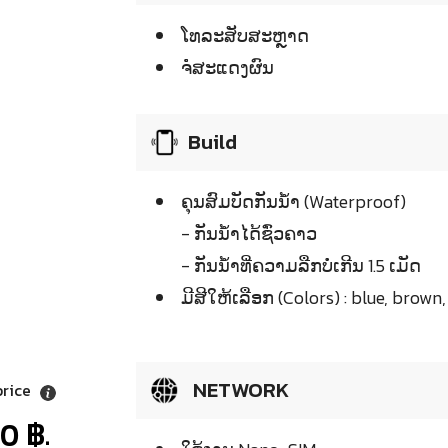
ໂທລະສັບສະຫຼາດ
ຈໍໍສະແດງຜົນ
Build
ຄຸນສົມບັດກັນນ້ຳ (Waterproof)
- ກັນນ້ຳໄດ້ຊົ່ວຄາວ
- ກັນນ້ຳທີ່ຄວາມລືກບໍ່ເກີນ 1.5 ເມັດ
ມີສີໃຫ້ເລືອກ (Colors) : blue, brown, 
NETWORK
price
0 ฿.