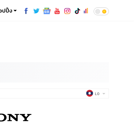
อปปิ้ง
LO