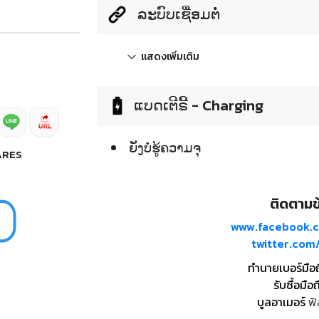
ລະບົບເຊື່ອມຕໍ່
แสดงเพิ่มเติม
ແບດເຕີຣີ້ - Charging
ຍັງບໍ່ຮູ້ຄວາມຈຸ
ARES
ติดตามข้
www.facebook.
twitter.co
ทำนายเบอร์มือ
รับซื้อมือถ
บูลอาเมอร์
ฟิ