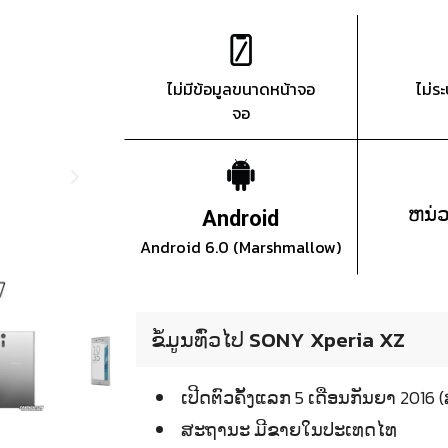
ไม่มีข้อมูลขนาดหน้าจอ
ไม่ร
จอ
ຫນ່
Android
Android 6.0 (Marshmallow)
ຂໍ້ມູນທົ່ວໄປ SONY Xperia XZ
ເປີດຕົວຄັ້ງແລກ 5 ເດືອນກັນຍາ 2
ສະຖານະ ມີຂາຍໃນປະເທດໄທ