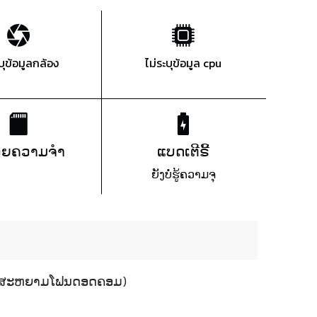
ะบุข้อมูลกล้อง
ไม่ระบุข้อมูล cpu
ວຍຄວາມຈຳ
ແບດເຕີຣີ້
ຍັງບໍ່ຮູ້ຄວາມຈຸ
016 (ສະຫຍາມໂຟນດອດຄອມ)