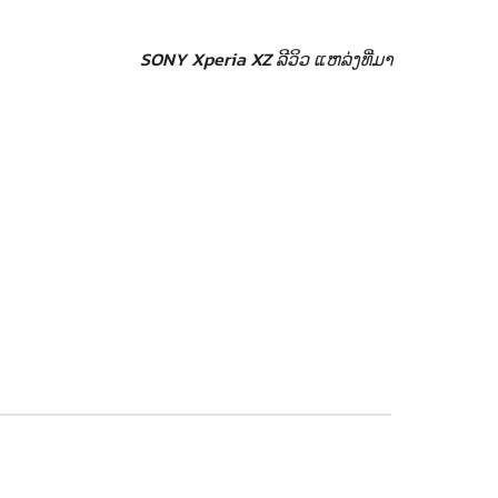
SONY Xperia XZ ລີວິວ
ແຫລ່ງທີ່ມາ