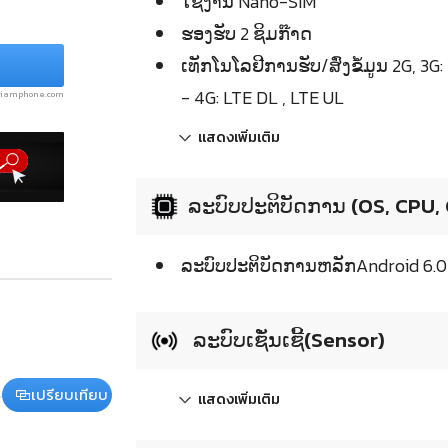
ໃຊ້ງານ Nano-SIM
ຮອງຮັບ 2 ຊິມກ໊າດ
ເທັກໂນໂລຢີການຮັບ/ສົ່ງຂໍ້ມູນ 2G, 3G
- 4G: LTE DL , LTE UL
.siamphone.com
แสดงเพิ่มเติม
ລະບົບປະຕິບັດການ (OS, CPU,
ລະບົບປະຕິບັດການຫລັກAndroid 6.0
ລະບົບເຊັ່ນເຊີ້(Sensor)
เปรียบเทียบ
แสดงเพิ่มเติม