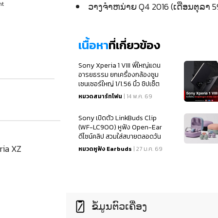
ht
ວາງຈຳຫນ່າຍ Q4 2016 (ເດືອນຕຸລາ 5
เนื้อหา
ที่เกี่ยวข้อง
Sony Xperia 1 VIII พี่ใหญ่แดน
อารยธรรม ยกเครื่องกล้องซูม
เซนเซอร์ใหญ่ 1/1.56 นิ้ว ชิปเซ็ต
Snapdragon 8 Elite Gen 5
หมวดสมาร์ทโฟน
| 14 พ.ค. 69
Sony เปิดตัว LinkBuds Clip
(WF-LC900) หูฟัง Open-Ear
ดีไซน์คลิป สวมใส่สบายตลอดวัน
ria XZ
หมวดหูฟัง Earbuds
| 27 ม.ค. 69
ຂໍ້ມູນຕົວເຄື່ອງ