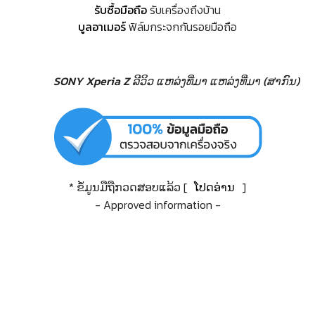
รับซื้อมือถือ
รับเครื่องถึงบ้าน
บูลอาเมอร์
ฟิล์มกระจกกันรอยมือถือ
SONY Xperia Z ລີວິວ
ແຫລ່ງທີ່ມາ
ແຫລ່ງທີ່ມາ (ສາກົນ)
* ຂໍ້ມູນມືຖືກວດສອບແລ້ວ [
ໂປດອ່ານ
]
- Approved information -