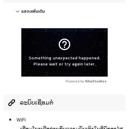
แสดงเพิ่มเติม
help_outline
Something unexpected happened.
Please wait or try again later.
Powered by 
GliaStudios
ລະບົບເຊື່ອມຕໍ່
WiFi
- ເຊື່ອມໂຍງເຄືອຂ່າຍກັບຄວາມບັນເທິງໃນທີ່ພັກອາໄສ