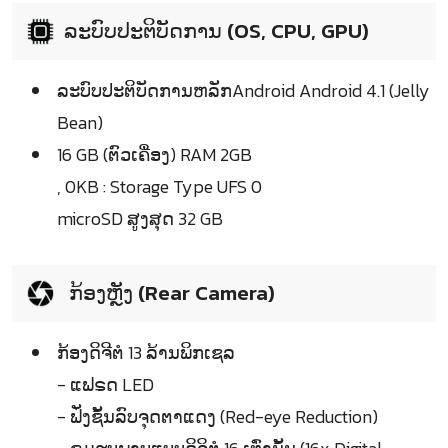
ລະບົບປະຕິບັດການ (OS, CPU, GPU)
ລະບົບປະຕິບັດການຫລັກAndroid Android 4.1 (Jelly
Bean)
16 GB (ຕົວເຄື່ອງ) RAM 2GB
, 0KB : Storage Type UFS 0
microSD ສູງສຸດ 32 GB
ກ້ອງຫຼັງ (Rear Camera)
ກ້ອງດິຈີຕໍ 13 ລ້ານພິກເຊລ
- ແຟຣດ LED
- ຟັ່ງຊັ້ນລົບຈຸດຕາແດງ (Red-eye Reduction)