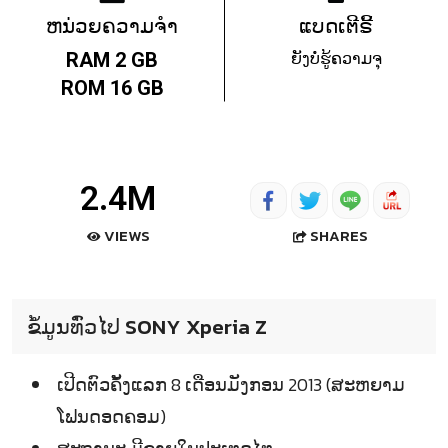
ຫນ່ວຍຄວາມຈຳ
ແບດເຕີຣີ້
ຍັງບໍ່ຮູ້ຄວາມຈຸ
RAM 2 GB
ROM 16 GB
2.4M
SHARES
VIEWS
ຂໍ້ມູນທົ່ວໄປ SONY Xperia Z
ເປີດຕົວຄັ້ງແລກ 8 ເດືອນມັງກອນ 2013 (ສະຫຍາມ
ໂຟນດອດຄອມ)