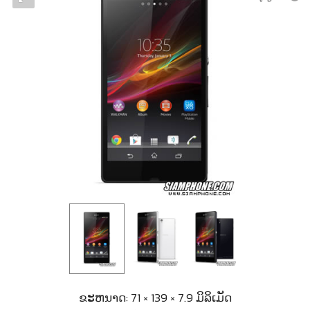
ຂະຫນາດ: 71 × 139 × 7.9 ມິລິເມັດ