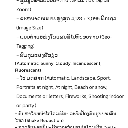
- ຊູມຮູບພາບແບບດິຈິຕໍ 16 ເທົ່ານັ້ນ (16x Digital
Zoom)
- ຂະຫນາດຮູບພາບສູງສຸດ 4,128 x 3,096 ພິກເຊວ
(Image Size)
- ແນບຕ່ຳແຫນ່ງໃນແຜນທີ່ໄປກັບຮູບຖ່າຍ (Geo-
Tagging)
- ສົມດຸນແສງສີຂຽວ
(Automatic, Sunny, Cloudy, Incandescent,
Fluorescent)
- ໂຫມດສາກ (Automatic, Landscape, Sport,
Portraits at night, At night, Beach or snow,
Documents or letters, Fireworks, Shooting indoor
or party)
- ຄົ້ນຫາໃບຫນ້າໂອໂຕເມຕິກ- ລະບົບປ້ອງກັນຮູບພາບສັ່ນ
ໄຫວ (Shake Reduction)
- ກວດຈັບຮອຍຍິ້ມ- ຕັ້ງເວລາຖ່າຍຮູບໂອໂຕເມຕິກ (Self-