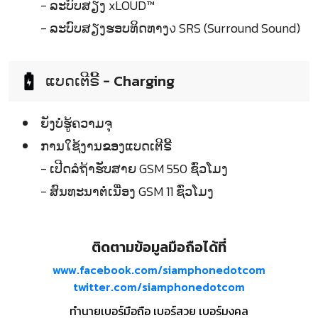
- ລະບົບສຽງ xLOUD™
- ລະບົບສຽງຮອບທິດທາງง SRS (Surround Sound)
ແບດເຕີຣີ້ - Charging
ຍັງບໍ່ຮູ້ຄວາມຈຸ
ການໃຊ້ງານຂອງແບດເຕີຣີ້
- ເປີດລໍຖ້າຮັບສາຍ GSM 550 ຊົ່ວໂມງ
- ສົນທະນາຕໍ່ເນື່ອງ GSM 11 ຊົ່ວໂມງ
ติดตามข้อมูลมือถือได้ที่
www.facebook.com/siamphonedotcom
twitter.com/siamphonedotcom
ทำนายเบอร์มือถือ เบอร์สวย เบอร์มงคล