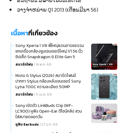
ສະຖານະ ມີຂາຍໃນປະເທດໄທ
ວາງຈຳຫນ່າຍ Q1 2013 (ເດືອນມີນາ 56)
เนื้อหา
ที่เกี่ยวข้อง
Sony Xperia 1 VIII พี่ใหญ่แดนอารยธรรม
ยกเครื่องกล้องซูมเซนเซอร์ใหญ่ 1/1.56 นิ้ว
ชิปเซ็ต Snapdragon 8 Elite Gen 5
สมาร์ทโฟน
| 14 พ.ค. 69
Moto G Stylus (2026) สมาร์ตโฟนมี
ปากกา Stylus กล้องหลังเซนเซอร์ Sony
Lytia 700C ความละเอียด 50MP
สมาร์ทโฟน
| 11 เม.ย. 69
Sony เปิดตัว LinkBuds Clip (WF-
LC900) หูฟัง Open-Ear ดีไซน์คลิป สวม
ใส่สบายตลอดวัน
หูฟัง Earbuds
| 27 ม.ค. 69