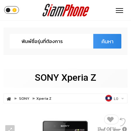
ค้นหา
SONY Xperia Z
SONY
Xperia Z
LO