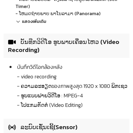
Timer)
- ໂຫມດຖ່າຍພາບ ພາໂນລາມາ (Panorama)
แสดงเพิ่มเติม
ບັນທືກວິດີໂອ ຮູບພາບເຄື່ອນໄຫວ (Video
Recording)
บันทึกวิดีโอกล้องหลัง
- video recording
- ຄວາມລະອຽດของภาพสูงสุด 1920 x 1080 ພິກເຊວ
- ຮູບແບບຟາຍວິດີໂອ : MPEG-4
- ໂປແກມຕັດຕໍ່ (Video Editing)
ລະບົບເຊັ່ນເຊີ້(Sensor)