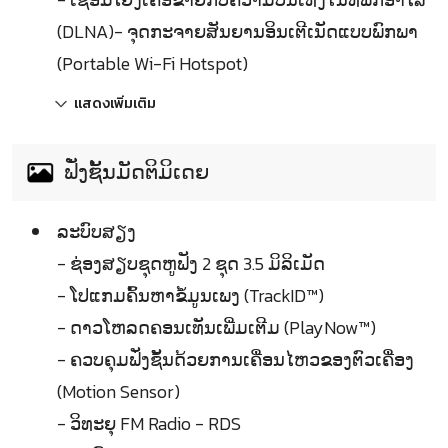
(DLNA)- ຈຸດກະຈາຍສັນຍານອິນເຕີເນັດແບບພົກພາ
(Portable Wi-Fi Hotspot)
แสดงเพิ่มเติม
ຟັ່ງຊັ້ນມັດຕິມິເດຍ
ລະບົບສຽງ
- ຊ່ອງສຽບຊຸດຫູຟັງ 2 ຊຸດ 3.5 ມິລິເມັດ
- ໂປແກມຄົ້ນຫາຂໍ້ມູນເພງ (TrackID™)
- ດາວໂຫລດຄອນເທັນເພີ່ມເຕີມ (PlayNow™)
- ຄວບຄຸມຟັ່ງຊັ້ນດ້ວຍການເຄື່ອນໄຫວຂອງຕົວເຄື່ອງ
(Motion Sensor)
- ວິທະຍຸ FM Radio - RDS