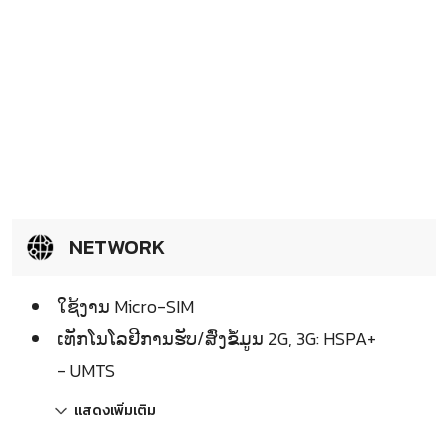
NETWORK
ໃຊ້ງານ Micro-SIM
ເທັກໂນໂລຢີການຮັບ/ສົ່ງຂໍ້ມູນ 2G, 3G: HSPA+
- UMTS
แสดงเพิ่มเติม