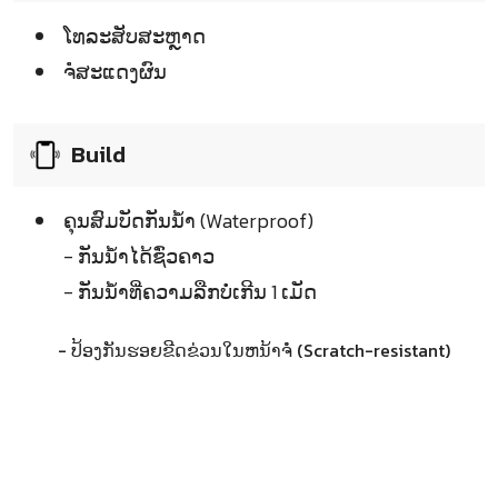
ໂທລະສັບສະຫຼາດ
ຈໍໍສະແດງຜົນ
Build
ຄຸນສົມບັດກັນນ້ຳ (Waterproof)
- ກັນນ້ຳໄດ້ຊົ່ວຄາວ
- ກັນນ້ຳທີ່ຄວາມລືກບໍ່ເກີນ 1 ເມັດ
- ປ້ອງກັນຮອຍຂີດຂ່ວນໃນຫນ້າຈໍໍ (Scratch-resistant)