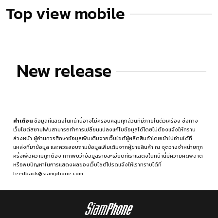
Top view mobile
New release
คำเตือน
ข้อมูลที่แสดงในหน้านี้อาจไม่ครอบคลุมทุกส่วนที่มีภายในตัวเครื่อง ซึ่งทาง
เว็บไซต์สยามโฟนสามารถทำการเปลี่ยนแปลงแก้ไขข้อมูลได้โดยไม่ต้องแจ้งให้ทราบ
ล่วงหน้า ผู้อ่านควรศึกษาข้อมูลเพิ่มเติมจากเว็บไซต์ผู้ผลิตสินค้าโดยเข้าไปอ่านได้ที่
แหล่งที่มาข้อมูล
และควรสอบถามข้อมูลเพิ่มเติมจากผู้ขายสินค้า ณ จุดวางจำหน่ายทุก
ครั้งเพื่อความถูกต้อง หากพบว่าข้อมูลรายละเอียดที่เราแสดงในหน้านี้มีความผิดพลาด
หรือพบปัญหาในการแสดงผลของเว็บไซต์โปรดแจ้งให้เราทราบได้ที่
feedback@siamphone.com