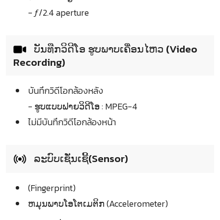
- ƒ/2.4 aperture
ບັນທືກວິດີໂອ ຮູບພາບເຄື່ອນໄຫວ (Video
Recording)
บันทึกวิดีโอกล้องหลัง
- ຮູບແບບຟາຍວິດີໂອ : MPEG-4
ไม่มีบันทึกวิดีโอกล้องหน้า
ລະບົບເຊັ່ນເຊີ້(Sensor)
(Fingerprint)
ຫມຸນພາບໂອໂຕເມຕິກ (Accelerometer)