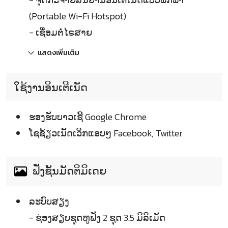
(Portable Wi-Fi Hotspot)
- ເຊື່ອມຕໍ່ໄຣສາຍ
แสดงเพิ่มเติม
ໃຊ້ງານອິນເຕີເນັດ
ຮອງຮັບບາວເຊີ້ Google Chrome
ໂຊຊ້ຽວເນັດເວິກແອບໆ Facebook, Twitter
ຟັ່ງຊັ້ນມັດຕິມິເດຍ
ລະບົບສຽງ
- ຊ່ອງສຽບຊຸດຫູຟັງ 2 ຊຸດ 3.5 ມິລິເມັດ