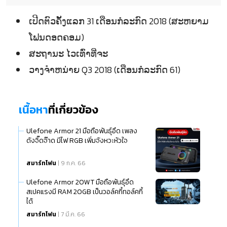
ເປີດຕົວຄັ້ງແລກ 31 ເດືອນກໍລະກົດ 2018 (ສະຫຍາມ
ໂຟນດອດຄອມ)
ສະຖານະ ໄວເທົ່າທີ່ຈະ
ວາງຈຳຫນ່າຍ Q3 2018 (ເດືອນກໍລະກົດ 61)
เนื้อหา
ที่เกี่ยวข้อง
Ulefone Armor 21 มือถือพันธุ์อึด เพลง
ดังจิ๊ดจ๊าด มีไฟ RGB เพิ่มจังหวะหัวใจ
สมาร์ทโฟน
| 9 ก.ค. 66
Ulefone Armor 20WT มือถือพันธุ์อึด
สเปคแรงมี RAM 20GB เป็นวอล์คกี้ทอล์คกี้
ได้
สมาร์ทโฟน
| 7 มี.ค. 66