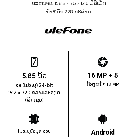
ຂະຫນາດ: 158.3 × 76 × 12.6 ມິລິເມັດ
ນ້ຳຫນັກ 228 ກະລ້າມ
ນິ້ວ
16 MP + 5
5.85
ກ້ອງຫນ້າ 13 MP
จอ (ไม่ระบุ) 24-bit
1512 x 720 ຄວາມລະອຽດ
(ພິກເຊວ)
ไม่ระบุข้อมูล cpu
Android