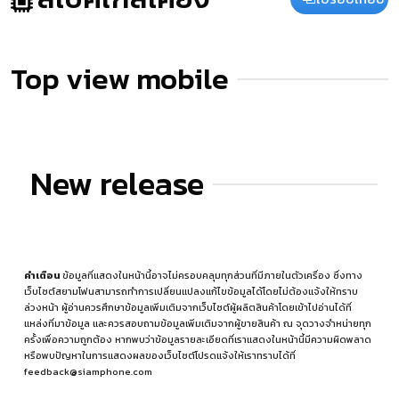
Top view mobile
New release
คำเตือน
ข้อมูลที่แสดงในหน้านี้อาจไม่ครอบคลุมทุกส่วนที่มีภายในตัวเครื่อง ซึ่งทาง
เว็บไซต์สยามโฟนสามารถทำการเปลี่ยนแปลงแก้ไขข้อมูลได้โดยไม่ต้องแจ้งให้ทราบ
ล่วงหน้า ผู้อ่านควรศึกษาข้อมูลเพิ่มเติมจากเว็บไซต์ผู้ผลิตสินค้าโดยเข้าไปอ่านได้ที่
แหล่งที่มาข้อมูล
และควรสอบถามข้อมูลเพิ่มเติมจากผู้ขายสินค้า ณ จุดวางจำหน่ายทุก
ครั้งเพื่อความถูกต้อง หากพบว่าข้อมูลรายละเอียดที่เราแสดงในหน้านี้มีความผิดพลาด
หรือพบปัญหาในการแสดงผลของเว็บไซต์โปรดแจ้งให้เราทราบได้ที่
feedback@siamphone.com