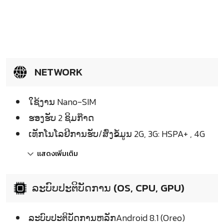
NETWORK
ໃຊ້ງານ Nano-SIM
ຮອງຮັບ 2 ຊິມກ໊າດ
ເທັກໂນໂລຢີການຮັບ/ສົ່ງຂໍ້ມູນ 2G, 3G: HSPA+ , 4G
แสดงเพิ่มเติม
ລະບົບປະຕິບັດການ (OS, CPU, GPU)
ລະບົບປະຕິບັດການຫລັກAndroid 8.1 (Oreo)