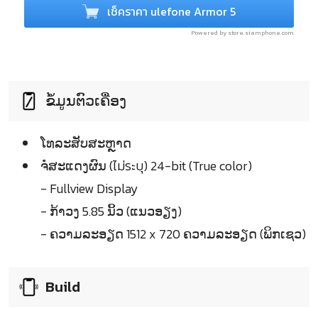
เช็คราคา ulefone Armor 5
Powered by store.siamphone.com
ຂໍ້ມູນຕົວເຄື່ອງ
ໂທລະສັບສະຫຼາດ
ຈໍໍສະແດງຜົນ (ไม่ระบุ) 24-bit (True color)
- Fullview Display
- ກ້າວງ 5.85 ນິ້ວ (ແນວອຽງ)
- ຄວາມລະອຽດ 1512 x 720 ຄວາມລະອຽດ (ພິກເຊວ)
Build