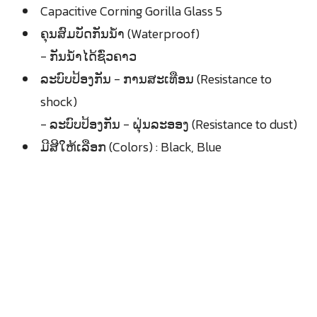
Capacitive Corning Gorilla Glass 5
ຄຸນສົມບັດກັນນ້ຳ (Waterproof)
- ກັນນ້ຳໄດ້ຊົ່ວຄາວ
ລະບົບປ້ອງກັນ - ການສະເທືອນ (Resistance to
shock)
- ລະບົບປ້ອງກັນ - ຝຸ່ນລະອອງ (Resistance to dust)
ມີສີໃຫ້ເລືອກ (Colors) : Black, Blue