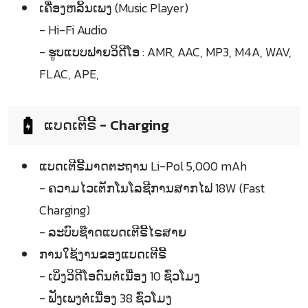
ເຄື່ອງຫລິ້ນເພງ (Music Player)
- Hi-Fi Audio
- ຮູບແບບຟາຍວິດີໂອ : AMR, AAC, MP3, M4A, WAV,
FLAC, APE,
ແບດເຕີຣີ້ - Charging
ແບດເຕີຣີ້ມາດຕະຖານ Li-Pol 5,000 mAh
- ຄວາມໄວເຕັກໂນໂລຊີການສາກໄຟ 18W (Fast
Charging)
- ລະບົບຊ໊າດແບດເຕີຣີ້ໄຣສາຍ
ການໃຊ້ງານຂອງແບດເຕີຣີ້
- ເບິ່ງວິດີໂອດົນຕໍ່ເນື່ອງ 10 ຊົ່ວໂມງ
- ຟັງເພງຕໍ່ເນື່ອງ 38 ຊົ່ວໂມງ