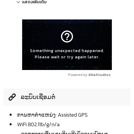
แสดงเพิ่มเติม
help_outline
Something unexpected happened.
Please wait or try again later.
Powered by 
GliaStudios
ລະບົບເຊື່ອມຕໍ່
ການຫາຕຳແຫນ່ງ: Assisted GPS
WiFi 802.11b/g/n/a
- ຈຸດກະຈາຍສັນຍານອິນເຕີເນັດແບບພົກພາ