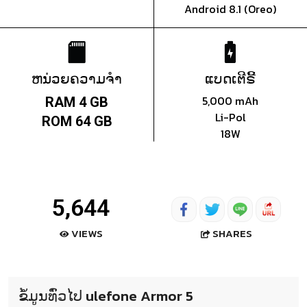
Android 8.1 (Oreo)
ຫນ່ວຍຄວາມຈຳ
ແບດເຕີຣີ້
5,000 mAh
RAM 4 GB
Li-Pol
ROM 64 GB
18W
5,644
SHARES
VIEWS
ຂໍ້ມູນທົ່ວໄປ ulefone Armor 5