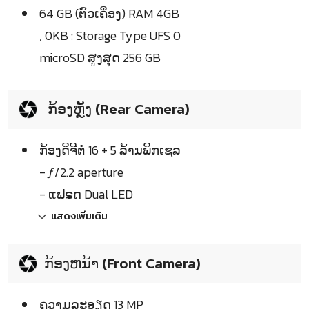
64 GB (ຕົວເຄື່ອງ) RAM 4GB
, 0KB : Storage Type UFS 0
microSD ສູງສຸດ 256 GB
ກ້ອງຫຼັງ (Rear Camera)
ກ້ອງດິຈີຕໍ 16 + 5 ລ້ານພິກເຊລ
- ƒ/2.2 aperture
- ແຟຣດ Dual LED
แสดงเพิ่มเติม
ກ້ອງຫນ້າ (Front Camera)
ຄວາມລະອຽດ 13 MP