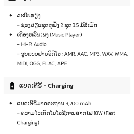
ລະບົບສຽງ
- ຊ່ອງສຽບຊຸດຫູຟັງ 2 ຊຸດ 3.5 ມິລິເມັດ
ເຄື່ອງຫລິ້ນເພງ (Music Player)
- Hi-Fi Audio
- ຮູບແບບຟາຍວິດີໂອ : AMR, AAC, MP3, WAV, WMA,
MIDI, OGG, FLAC, APE
ແບດເຕີຣີ້ - Charging
ແບດເຕີຣີ້ມາດຕະຖານ 3,200 mAh
- ຄວາມໄວເຕັກໂນໂລຊີການສາກໄຟ 18W (Fast
Charging)