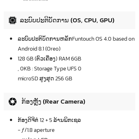
ລະບົບປະຕິບັດການ (OS, CPU, GPU)
ລະບົບປະຕິບັດການຫລັກFuntouch OS 4.0 based on
Android 8.1 (Oreo)
128 GB (ຕົວເຄື່ອງ) RAM 6GB
, 0KB : Storage Type UFS 0
microSD ສູງສຸດ 256 GB
ກ້ອງຫຼັງ (Rear Camera)
ກ້ອງດິຈີຕໍ 12 + 5 ລ້ານພິກເຊລ
- ƒ/1.8 aperture