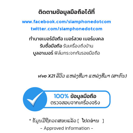
ติดตามข้อมูลมือถือได้ที่
www.facebook.com/siamphonedotcom
twitter.com/siamphonedotcom
ทำนายเบอร์มือถือ เบอร์สวย เบอร์มงคล
รับซื้อมือถือ
รับเครื่องถึงบ้าน
บูลอาเมอร์
ฟิล์มกระจกกันรอยมือถือ
vivo X21 ລີວິວ
ແຫລ່ງທີ່ມາ
ແຫລ່ງທີ່ມາ (ສາກົນ)
* ຂໍ້ມູນມືຖືກວດສອບແລ້ວ [
ໂປດອ່ານ
]
- Approved information -