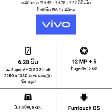
ຂະຫນາດ: 154.45 × 74.78 × 7.37 ມິລິເມັດ
ນ້ຳຫນັກ 156.2 ກະລ້າມ
ນິ້ວ
12 MP + 5
6.28
ກ້ອງຫນ້າ 12 MP
จอ Super AMOLED 24-bit
2280 x 1080 ຄວາມລະອຽດ
(ພິກເຊວ)
ไม่ระบุข้อมูล cpu
Funtouch OS