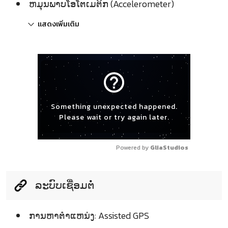
ຫມຸນພາບໂອໂຕເມຕິກ (Accelerometer)
แสดงเพิ่มเติม
help_outline
Something unexpected happened.
Please wait or try again later.
Powered by 
GliaStudios
ລະບົບເຊື່ອມຕໍ່
ການຫາຕຳແຫນ່ງ: Assisted GPS