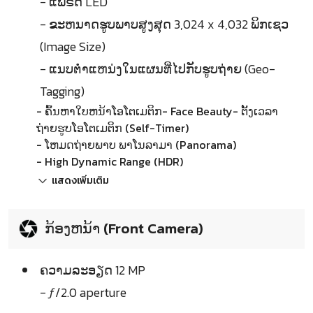
- ແຟຣດ LED
- ຂະຫນາດຮູບພາບສູງສຸດ 3,024 x 4,032 ພິກເຊວ
(Image Size)
- ແນບຕ່ຳແຫນ່ງໃນແຜນທີ່ໄປກັບຮູບຖ່າຍ (Geo-
Tagging)
- ຄົ້ນຫາໃບຫນ້າໂອໂຕເມຕິກ- Face Beauty- ຕັ້ງເວລາ
ຖ່າຍຮູບໂອໂຕເມຕິກ (Self-Timer)
- ໂຫມດຖ່າຍພາບ ພາໂນລາມາ (Panorama)
- High Dynamic Range (HDR)
แสดงเพิ่มเติม
ກ້ອງຫນ້າ (Front Camera)
ຄວາມລະອຽດ 12 MP
- ƒ/2.0 aperture