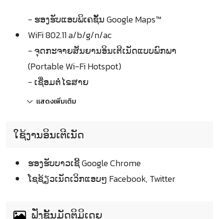
- ຮອງຮັບແອບພິເຄຊັ້ນ Google Maps™
WiFi 802.11 a/b/g/n/ac
- ຈຸດກະຈາຍສັນຍານອິນເຕີເນັດແບບພົກພາ
(Portable Wi-Fi Hotspot)
- ເຊື່ອມຕໍ່ໄຣສາຍ
แสดงเพิ่มเติม
ໃຊ້ງານອິນເຕີເນັດ
ຮອງຮັບບາວເຊີ້ Google Chrome
ໂຊຊ້ຽວເນັດເວິກແອບໆ Facebook, Twitter
ຟັ່ງຊັ້ນມັດຕິມິເດຍ