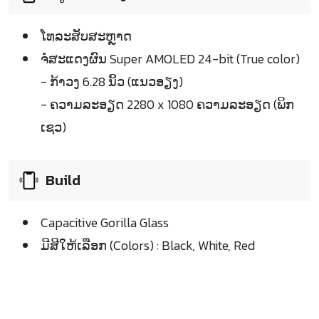
ໂທລະສັບສະຫຼາດ
ຈໍໍສະແດງຜົນ Super AMOLED 24-bit (True color)
- ກ້າວງ 6.28 ນິ້ວ (ແນວອຽງ)
- ຄວາມລະອຽດ 2280 x 1080 ຄວາມລະອຽດ (ພິກ
ເຊວ)
Build
Capacitive Gorilla Glass
ມີສີໃຫ້ເລືອກ (Colors) : Black, White, Red