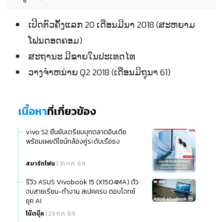
ເປີດຕົວຄັ້ງແລກ 20 ເດືອນມີນາ 2018 (ສະຫຍາມ
ໂຟນດອດຄອມ)
ສະຖານະ ມີຂາຍໃນປະເທດໄທ
ວາງຈຳຫນ່າຍ Q2 2018 (ເດືອນມິຖຸນາ 61)
เนื้อหา
ที่เกี่ยวข้อง
vivo S2 ยืนยันเตรียมบุกตลาดอินเดีย
พร้อมเผยดีไซน์กล้องคู่ระดับเรือธง
สมาร์ทโฟน
| 31 ก.ค. 69
รีวิว ASUS Vivobook 15 (X1504MA) ตัว
จบสายเรียน-ทำงาน สเปคครบ ตอบโจทย์
ยุค AI
โน๊ตบุ๊ค
| 23 ก.ค. 69