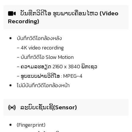
ບັນທືກວິດີໂອ ຮູບພາບເຄື່ອນໄຫວ (Video
Recording)
บันทึกวิดีโอกล้องหลัง
- 4K video recording
- บันทึกวิดีโอ Slow Motion
- ຄວາມລະອຽດ 2160 x 3840 ພິກເຊວ
- ຮູບແບບຟາຍວິດີໂອ : MPEG-4
ไม่มีบันทึกวิดีโอกล้องหน้า
ລະບົບເຊັ່ນເຊີ້(Sensor)
(Fingerprint)