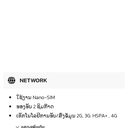
NETWORK
ໃຊ້ງານ Nano-SIM
ຮອງຮັບ 2 ຊິມກ໊າດ
ເທັກໂນໂລຢີການຮັບ/ສົ່ງຂໍ້ມູນ 2G, 3G: HSPA+ , 4G
แสดงเพิ่มเติม