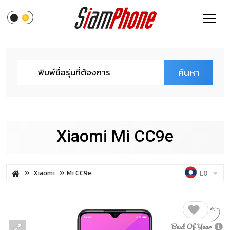
ค้นหา
Xiaomi Mi CC9e
Xiaomi
Mi CC9e
LO