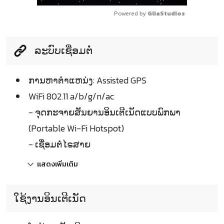
Powered by 
GliaStudios
ລະບົບເຊື່ອມຕໍ່
ການຫາຕຳແຫນ່ງ: Assisted GPS
WiFi 802.11 a/b/g/n/ac
- ຈຸດກະຈາຍສັນຍານອິນເຕີເນັດແບບພົກພາ
(Portable Wi-Fi Hotspot)
- ເຊື່ອມຕໍ່ໄຣສາຍ
แสดงเพิ่มเติม
ໃຊ້ງານອິນເຕີເນັດ