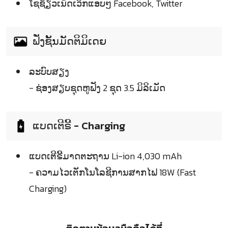
ໂຊຊ້ຽວເນັດເວິກແອບໆ Facebook, Twitter
ຟັ່ງຊັ້ນມັດຕິມິເດຍ
ລະບົບສຽງ
- ຊ່ອງສຽບຊຸດຫູຟັງ 2 ຊຸດ 3.5 ມິລິເມັດ
ແບດເຕີຣີ້ - Charging
ແບດເຕີຣີ້ມາດຕະຖານ Li-ion 4,030 mAh
- ຄວາມໄວເຕັກໂນໂລຊີການສາກໄຟ 18W (Fast
Charging)