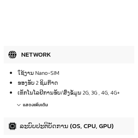
NETWORK
ໃຊ້ງານ Nano-SIM
ຮອງຮັບ 2 ຊິມກ໊າດ
ເທັກໂນໂລຢີການຮັບ/ສົ່ງຂໍ້ມູນ 2G, 3G , 4G, 4G+
แสดงเพิ่มเติม
ລະບົບປະຕິບັດການ (OS, CPU, GPU)