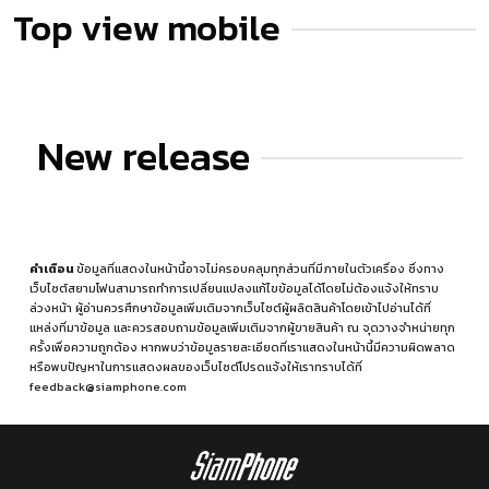
Top view mobile
New release
คำเตือน
ข้อมูลที่แสดงในหน้านี้อาจไม่ครอบคลุมทุกส่วนที่มีภายในตัวเครื่อง ซึ่งทาง
เว็บไซต์สยามโฟนสามารถทำการเปลี่ยนแปลงแก้ไขข้อมูลได้โดยไม่ต้องแจ้งให้ทราบ
ล่วงหน้า ผู้อ่านควรศึกษาข้อมูลเพิ่มเติมจากเว็บไซต์ผู้ผลิตสินค้าโดยเข้าไปอ่านได้ที่
แหล่งที่มาข้อมูล
และควรสอบถามข้อมูลเพิ่มเติมจากผู้ขายสินค้า ณ จุดวางจำหน่ายทุก
ครั้งเพื่อความถูกต้อง หากพบว่าข้อมูลรายละเอียดที่เราแสดงในหน้านี้มีความผิดพลาด
หรือพบปัญหาในการแสดงผลของเว็บไซต์โปรดแจ้งให้เราทราบได้ที่
feedback@siamphone.com