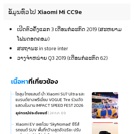
ຂໍ້ມູນທົ່ວໄປ Xiaomi Mi CC9e
ເປີດຕົວຄັ້ງແລກ 3 ເດືອນກໍລະກົດ 2019 (ສະຫຍາມ
ໂຟນດອດຄອມ)
ສະຖານະ in store inter
ວາງຈຳຫນ່າຍ Q3 2019 (ເດືອນກໍລະກົດ 62)
เนื้อหา
ที่เกี่ยวข้อง
ไซลุน ไทยแลนด์ นำ Xiaomi SU7 Ultra และ
แบรนด์ยางพรีเมี่ยม VOGUE Tire ร่วมจัด
แสดงในงาน IMPACT SPEED FEST 2026
อุปกรณ์ประดับยนต์
| 24 ก.ค. 69
Xiaomi EV เผยโฉม ‘SkyNomad’ ซีรีส์
รถยนต์ SUV พื้นที่กว้างสุดอัจฉริยะ ปรับ