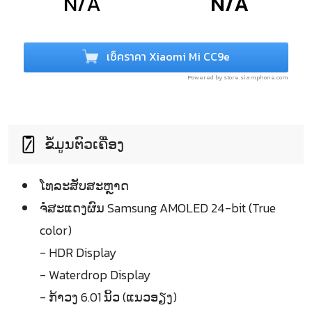
N/A
N/A
เช็คราคา Xiaomi Mi CC9e
Powered by store.siamphone.com
ຂໍ້ມູນຕົວເຄື່ອງ
ໂທລະສັບສະຫຼາດ
ຈໍໍສະແດງຜົນ Samsung AMOLED 24-bit (True
color)
- HDR Display
- Waterdrop Display
- ກ້າວງ 6.01 ນິ້ວ (ແນວອຽງ)