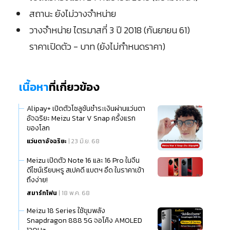
สถานะ ยังไม่วางจำหน่าย
วางจำหน่าย ไตรมาสที่ 3 ปี 2018 (กันยายน 61)
ราคาเปิดตัว - บาท (ยังไม่กำหนดราคา)
เนื้อหา
ที่เกี่ยวข้อง
Alipay+ เปิดตัวโซลูชันชำระเงินผ่านแว่นตา
อัจฉริยะ Meizu Star V Snap ครั้งแรก
ของโลก
แว่นตาอัจฉริยะ
| 23 มิ.ย. 68
Meizu เปิดตัว Note 16 และ 16 Pro ในจีน
ดีไซน์เรียบหรู สเปคดี แบตฯ อึด ในราคาเข้า
ถึงง่าย!
สมาร์ทโฟน
| 18 พ.ค. 68
Meizu 18 Series ใช้ขุมพลัง
Snapdragon 888 5G จอโค้ง AMOLED