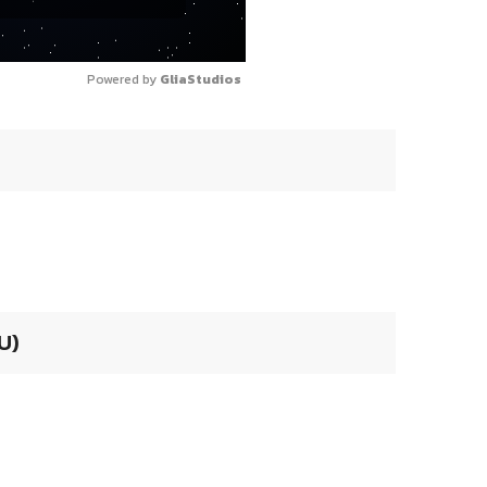
Powered by 
GliaStudios
U)