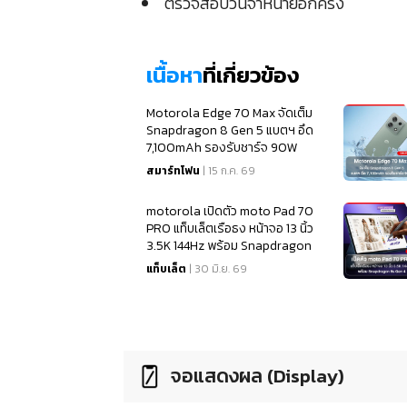
ตรวจสอบวันจำหน่ายอีกครั้ง
เนื้อหา
ที่เกี่ยวข้อง
Motorola Edge 70 Max จัดเต็ม
Snapdragon 8 Gen 5 แบตฯ อึด
7,100mAh รองรับชาร์จ 90W
สมาร์ทโฟน
| 15 ก.ค. 69
motorola เปิดตัว moto Pad 70
PRO แท็บเล็ตเรือธง หน้าจอ 13 นิ้ว
3.5K 144Hz พร้อม Snapdragon
8s Gen 4
แท็บเล็ต
| 30 มิ.ย. 69
จอแสดงผล (Display)