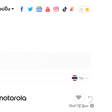
อปปิ้ง
TH