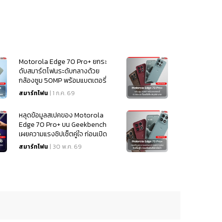
Motorola Edge 70 Pro+ ยกระ
ดับสมาร์ตโฟนระดับกลางด้วย
กล้องซูม 50MP พร้อมแบตเตอรี่
6,500mAh ในงบไม่ถึง 20,000
สมาร์ทโฟน
| 1 ก.ค. 69
บาท
หลุดข้อมูลสเปคของ Motorola
Edge 70 Pro+ บน Geekbench
เผยความแรงชิปเซ็ตคู่ใจ ก่อนเปิด
ตัวสัปดาห์หน้า
สมาร์ทโฟน
| 30 พ.ค. 69