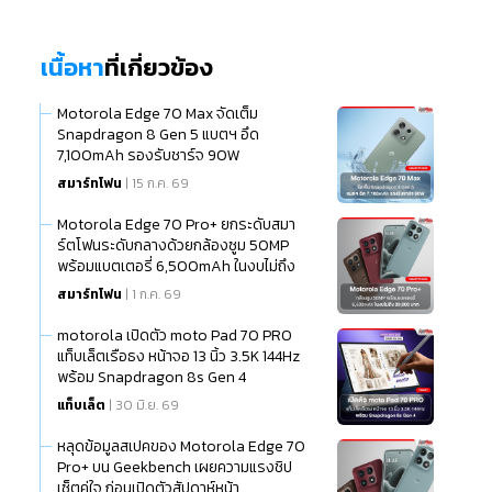
เนื้อหา
ที่เกี่ยวข้อง
Motorola Edge 70 Max จัดเต็ม
Snapdragon 8 Gen 5 แบตฯ อึด
7,100mAh รองรับชาร์จ 90W
สมาร์ทโฟน
| 15 ก.ค. 69
Motorola Edge 70 Pro+ ยกระดับสมา
ร์ตโฟนระดับกลางด้วยกล้องซูม 50MP
พร้อมแบตเตอรี่ 6,500mAh ในงบไม่ถึง
20,000 บาท
สมาร์ทโฟน
| 1 ก.ค. 69
motorola เปิดตัว moto Pad 70 PRO
แท็บเล็ตเรือธง หน้าจอ 13 นิ้ว 3.5K 144Hz
พร้อม Snapdragon 8s Gen 4
แท็บเล็ต
| 30 มิ.ย. 69
หลุดข้อมูลสเปคของ Motorola Edge 70
Pro+ บน Geekbench เผยความแรงชิป
เซ็ตคู่ใจ ก่อนเปิดตัวสัปดาห์หน้า