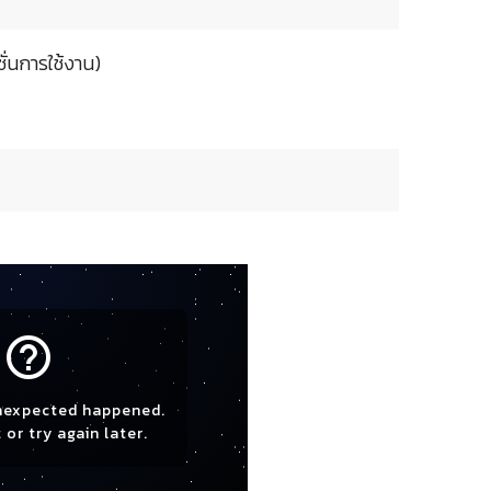
ั่นการใช้งาน)
help_outline
nexpected happened.
 or try again later.