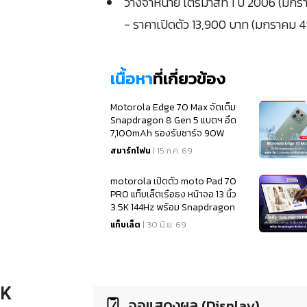
วางจำหน่าย ไตรมาสที่ 1 ปี 2006 (มก
- ราคาเปิดตัว 13,900 บาท (มกราคม 4
เนื้อหา
ที่เกี่ยวข้อง
Motorola Edge 70 Max จัดเต็ม
Snapdragon 8 Gen 5 แบตฯ อึด
7,100mAh รองรับชาร์จ 90W
สมาร์ทโฟน
| 15 ก.ค. 69
motorola เปิดตัว moto Pad 70
PRO แท็บเล็ตเรือธง หน้าจอ 13 นิ้ว
3.5K 144Hz พร้อม Snapdragon
8s Gen 4
แท็บเล็ต
| 30 มิ.ย. 69
NK
จอแสดงผล (Display)