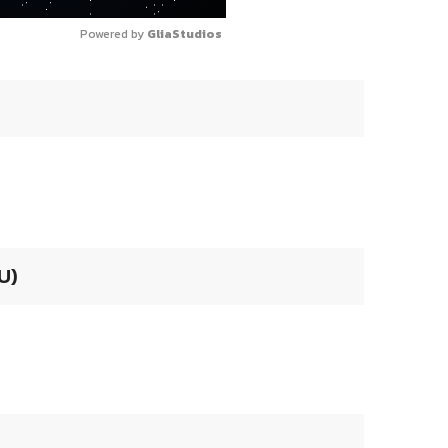
Powered by 
GliaStudios
U)