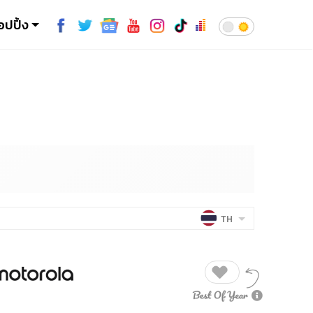
อปปิ้ง
TH