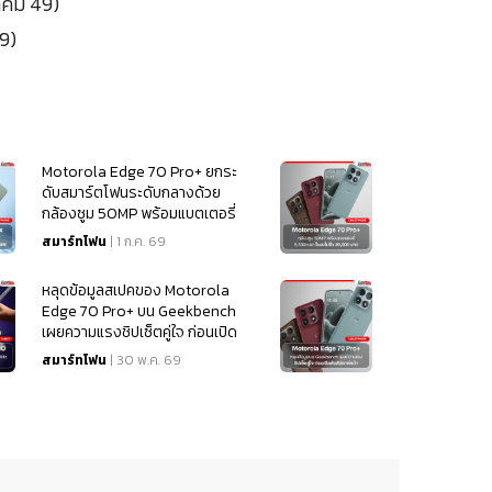
ราคม 49)
9)
Motorola Edge 70 Pro+ ยกระ
ดับสมาร์ตโฟนระดับกลางด้วย
กล้องซูม 50MP พร้อมแบตเตอรี่
6,500mAh ในงบไม่ถึง 20,000
สมาร์ทโฟน
| 1 ก.ค. 69
บาท
หลุดข้อมูลสเปคของ Motorola
Edge 70 Pro+ บน Geekbench
เผยความแรงชิปเซ็ตคู่ใจ ก่อนเปิด
ตัวสัปดาห์หน้า
สมาร์ทโฟน
| 30 พ.ค. 69