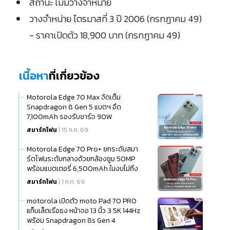
สถานะ ไม่มีวางจำหน่าย
วางจำหน่าย ไตรมาสที่ 3 ปี 2006 (กรกฏาคม 49)
- ราคาเปิดตัว 18,900 บาท (กรกฏาคม 49)
เนื้อหา
ที่เกี่ยวข้อง
Motorola Edge 70 Max จัดเต็ม
Snapdragon 8 Gen 5 แบตฯ อึด
7,100mAh รองรับชาร์จ 90W
สมาร์ทโฟน
| 15 ก.ค. 69
Motorola Edge 70 Pro+ ยกระดับสมา
ร์ตโฟนระดับกลางด้วยกล้องซูม 50MP
พร้อมแบตเตอรี่ 6,500mAh ในงบไม่ถึง
20,000 บาท
สมาร์ทโฟน
| 1 ก.ค. 69
motorola เปิดตัว moto Pad 70 PRO
แท็บเล็ตเรือธง หน้าจอ 13 นิ้ว 3.5K 144Hz
พร้อม Snapdragon 8s Gen 4