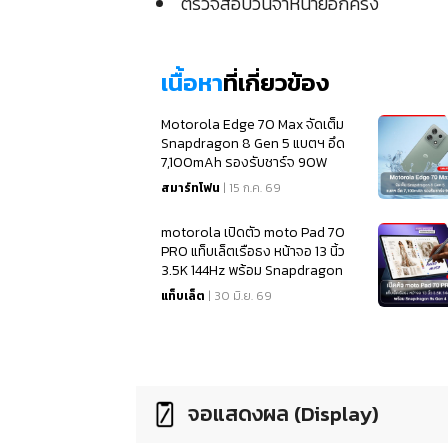
ตรวจสอบวันจำหน่ายอีกครั้ง
เนื้อหา
ที่เกี่ยวข้อง
Motorola Edge 70 Max จัดเต็ม
Snapdragon 8 Gen 5 แบตฯ อึด
7,100mAh รองรับชาร์จ 90W
สมาร์ทโฟน
| 15 ก.ค. 69
motorola เปิดตัว moto Pad 70
PRO แท็บเล็ตเรือธง หน้าจอ 13 นิ้ว
3.5K 144Hz พร้อม Snapdragon
8s Gen 4
แท็บเล็ต
| 30 มิ.ย. 69
จอแสดงผล (Display)