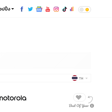
อปปิ้ง
TH