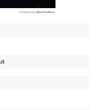
Powered by 
GliaStudios
U)