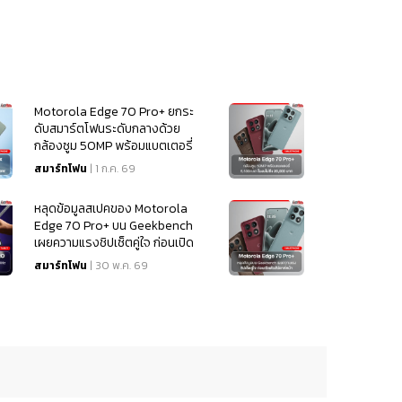
Motorola Edge 70 Pro+ ยกระ
ดับสมาร์ตโฟนระดับกลางด้วย
กล้องซูม 50MP พร้อมแบตเตอรี่
6,500mAh ในงบไม่ถึง 20,000
สมาร์ทโฟน
| 1 ก.ค. 69
บาท
หลุดข้อมูลสเปคของ Motorola
Edge 70 Pro+ บน Geekbench
เผยความแรงชิปเซ็ตคู่ใจ ก่อนเปิด
ตัวสัปดาห์หน้า
สมาร์ทโฟน
| 30 พ.ค. 69