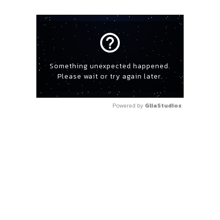
help_outline
Something unexpected happened.
Please wait or try again later.
Powered by 
GliaStudios