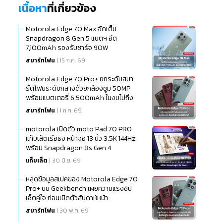
เนื้อหา
ที่เกี่ยวข้อง
Motorola Edge 70 Max จัดเต็ม
Snapdragon 8 Gen 5 แบตฯ อึด
7,100mAh รองรับชาร์จ 90W
สมาร์ทโฟน
| 15 ก.ค. 69
Motorola Edge 70 Pro+ ยกระดับสมา
ร์ตโฟนระดับกลางด้วยกล้องซูม 50MP
พร้อมแบตเตอรี่ 6,500mAh ในงบไม่ถึง
20,000 บาท
สมาร์ทโฟน
| 1 ก.ค. 69
motorola เปิดตัว moto Pad 70 PRO
แท็บเล็ตเรือธง หน้าจอ 13 นิ้ว 3.5K 144Hz
พร้อม Snapdragon 8s Gen 4
แท็บเล็ต
| 30 มิ.ย. 69
หลุดข้อมูลสเปคของ Motorola Edge 70
Pro+ บน Geekbench เผยความแรงชิป
เซ็ตคู่ใจ ก่อนเปิดตัวสัปดาห์หน้า
สมาร์ทโฟน
| 30 พ.ค. 69