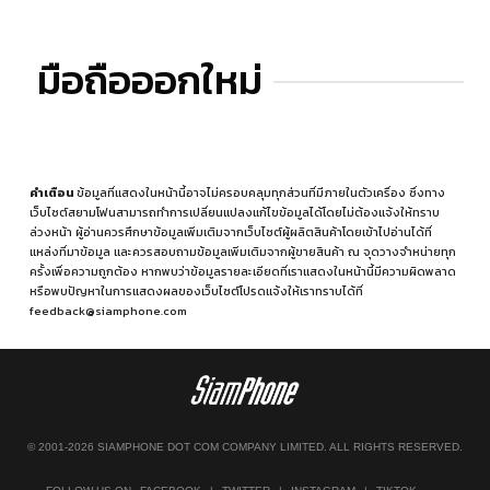
มือถือออกใหม่
คำเตือน
ข้อมูลที่แสดงในหน้านี้อาจไม่ครอบคลุมทุกส่วนที่มีภายในตัวเครื่อง ซึ่งทาง
เว็บไซต์สยามโฟนสามารถทำการเปลี่ยนแปลงแก้ไขข้อมูลได้โดยไม่ต้องแจ้งให้ทราบ
ล่วงหน้า ผู้อ่านควรศึกษาข้อมูลเพิ่มเติมจากเว็บไซต์ผู้ผลิตสินค้าโดยเข้าไปอ่านได้ที่
แหล่งที่มาข้อมูล
และควรสอบถามข้อมูลเพิ่มเติมจากผู้ขายสินค้า ณ จุดวางจำหน่ายทุก
ครั้งเพื่อความถูกต้อง หากพบว่าข้อมูลรายละเอียดที่เราแสดงในหน้านี้มีความผิดพลาด
หรือพบปัญหาในการแสดงผลของเว็บไซต์โปรดแจ้งให้เราทราบได้ที่
feedback@siamphone.com
© 2001-2026 SIAMPHONE DOT COM COMPANY LIMITED. ALL RIGHTS RESERVED.