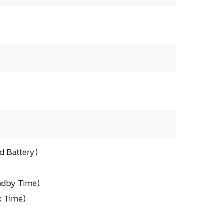
d Battery)
andby Time)
k Time)