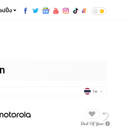
อปปิ้ง
on
TH