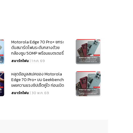
Motorola Edge 70 Pro+ ยกระ
ดับสมาร์ตโฟนระดับกลางด้วย
กล้องซูม 50MP พร้อมแบตเตอรี่
6,500mAh ในงบไม่ถึง 20,000
สมาร์ทโฟน
| 1 ก.ค. 69
บาท
หลุดข้อมูลสเปคของ Motorola
Edge 70 Pro+ บน Geekbench
เผยความแรงชิปเซ็ตคู่ใจ ก่อนเปิด
ตัวสัปดาห์หน้า
สมาร์ทโฟน
| 30 พ.ค. 69