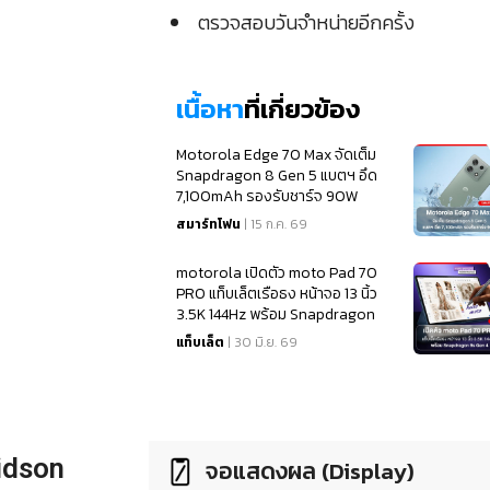
ตรวจสอบวันจำหน่ายอีกครั้ง
เนื้อหา
ที่เกี่ยวข้อง
Motorola Edge 70 Max จัดเต็ม
Snapdragon 8 Gen 5 แบตฯ อึด
7,100mAh รองรับชาร์จ 90W
สมาร์ทโฟน
| 15 ก.ค. 69
motorola เปิดตัว moto Pad 70
PRO แท็บเล็ตเรือธง หน้าจอ 13 นิ้ว
3.5K 144Hz พร้อม Snapdragon
8s Gen 4
แท็บเล็ต
| 30 มิ.ย. 69
idson
จอแสดงผล (Display)