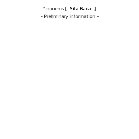
* nonems [
Sila Baca
]
- Preliminary information -