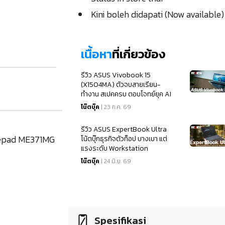
Kini boleh didapati (Now available)
เนื้อหา
ที่เกี่ยวข้อง
รีวิว ASUS Vivobook 15
(X1504MA) ตัวจบสายเรียน-
ทำงาน สเปคครบ ตอบโจทย์ยุค AI
โน๊ตบุ๊ค
| 23 ก.ค. 69
รีวิว ASUS ExpertBook Ultra
onepad ME371MG
โน้ตบุ๊กธุรกิจตัวท็อป บางเบา แต่
แรงระดับ Workstation
โน๊ตบุ๊ค
| 24 มิ.ย. 69
Spesifikasi