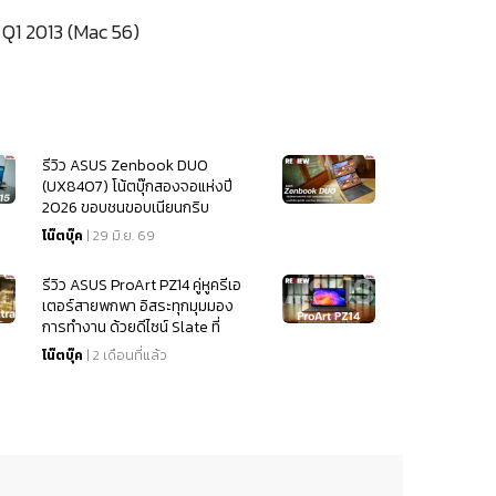
 Q1 2013 (Mac 56)
รีวิว ASUS Zenbook DUO
(UX8407) โน้ตบุ๊กสองจอแห่งปี
2026 ขอบชนขอบเนียนกริบ
บานพับใหม่ ขุมพลัง Intel Core
โน๊ตบุ๊ค
| 29 มิ.ย. 69
Ultra (Series 3)
รีวิว ASUS ProArt PZ14 คู่หูครีเอ
เตอร์สายพกพา อิสระทุกมุมมอง
การทำงาน ด้วยดีไซน์ Slate ที่
ยืดหยุ่นกว่าที่เคย
โน๊ตบุ๊ค
| 2 เดือนที่แล้ว