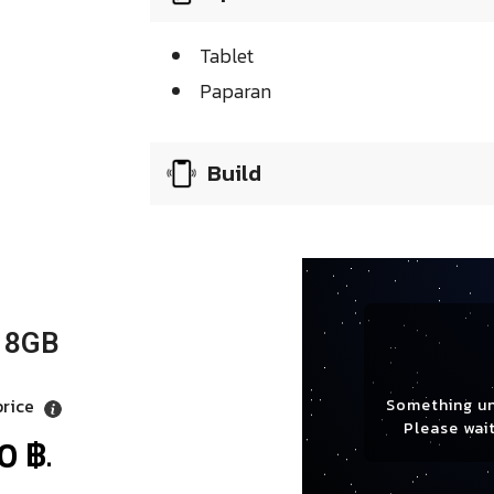
Tablet
Paparan
Build
 8GB
price
Something u
Please wait
0 ฿.