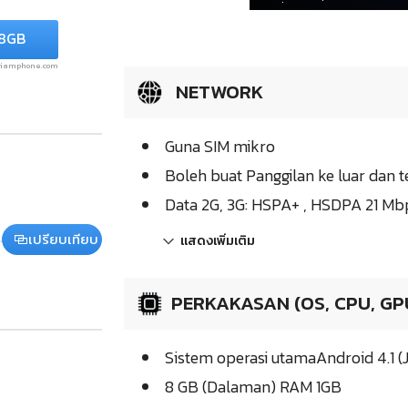
 8GB
.siamphone.com
NETWORK
Guna SIM mikro
Boleh buat Panggilan ke luar dan 
Data 2G, 3G: HSPA+ , HSDPA 21 M
เปรียบเทียบ
แสดงเพิ่มเติม
PERKAKASAN (OS, CPU, GP
Sistem operasi utamaAndroid 4.1 (
8 GB (Dalaman) RAM 1GB