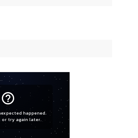
help_outline
nexpected happened.
 or try again later.