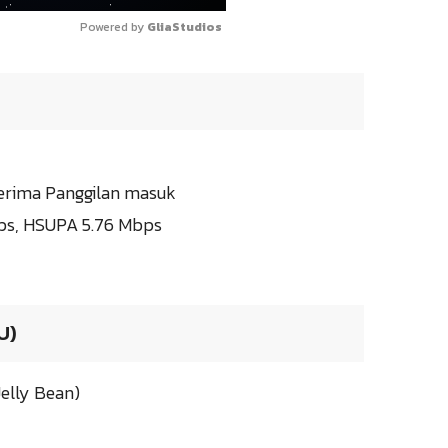
Powered by 
GliaStudios
terima Panggilan masuk
bps, HSUPA 5.76 Mbps
U)
Jelly Bean)