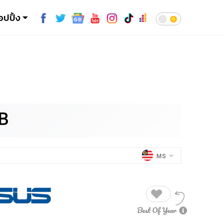
อปปิ้ง
B
MS