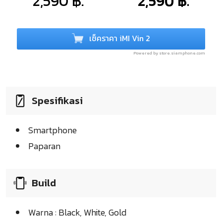
2,590 ฿.
2,590 ฿.
เช็คราคา iMI Vin 2
Powered by store.siamphone.com
Spesifikasi
Smartphone
Paparan
Build
Warna : Black, White, Gold