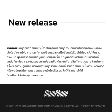
New release
คำเตือน
ข้อมูลที่แสดงในหน้านี้อาจไม่ครอบคลุมทุกส่วนที่มีภายในตัวเครื่อง ซึ่งทาง
เว็บไซต์สยามโฟนสามารถทำการเปลี่ยนแปลงแก้ไขข้อมูลได้โดยไม่ต้องแจ้งให้ทราบ
ล่วงหน้า ผู้อ่านควรศึกษาข้อมูลเพิ่มเติมจากเว็บไซต์ผู้ผลิตสินค้าโดยเข้าไปอ่านได้ที่
แหล่งที่มาข้อมูล
และควรสอบถามข้อมูลเพิ่มเติมจากผู้ขายสินค้า ณ จุดวางจำหน่ายทุก
ครั้งเพื่อความถูกต้อง หากพบว่าข้อมูลรายละเอียดที่เราแสดงในหน้านี้มีความผิดพลาด
หรือพบปัญหาในการแสดงผลของเว็บไซต์โปรดแจ้งให้เราทราบได้ที่
feedback@siamphone.com
© 2001-2026 SIAMPHONE DOT COM COMPANY LIMITED. ALL RIGHTS RESERVED.