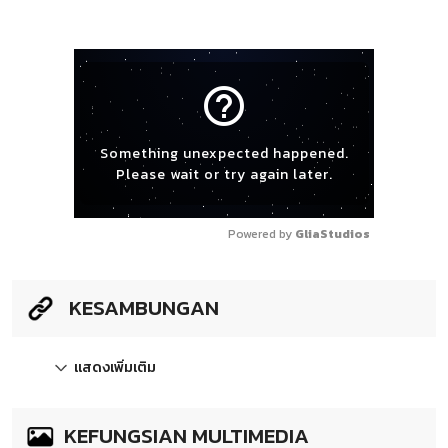
help_outline
Something unexpected happened.
Please wait or try again later.
Powered by 
GliaStudios
KESAMBUNGAN
แสดงเพิ่มเติม
KEFUNGSIAN MULTIMEDIA