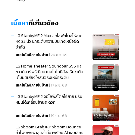
เนื้อหา
ที่เกี่ยวข้อง
LG StanbyME 2 Max จอไลฟ์สไตล์ไร้สาย
4K 32 นิ้ว ยกระดับความบันเทิงเหนือขีด
จำกัด
เทคโนโลยีภายในบ้าน
| 26 ก.ค. 69
LG Home Theater Soundbar S95TR
ซาวด์บาร์พรีเมียม เทคโนโลยีอัจฉริยะ เติม
เต็มมิติเสียงให้สมจริงเหนือระดับ
เทคโนโลยีภายในบ้าน
| 17 พ.ย. 68
LG StanbyME 2 จอไลฟ์สไตล์ไร้สาย ปรับ
หมุนได้เคลื่อนย้ายสะดวก
เทคโนโลยีภายในบ้าน
| 19 ก.ย. 68
LG xboom Grab และ xboom Bounce
ลำโพงพกพาสุดล้ำที่มาพร้อม AI และเสียง