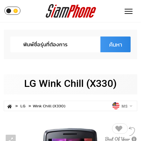
ค้นหา
LG Wink Chill (X330)
LG
Wink Chill (X330)
MS