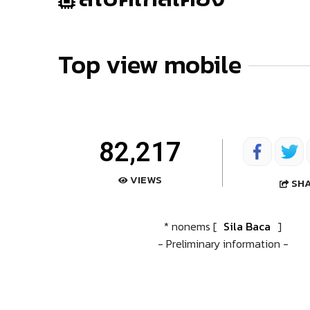
Top view mobile
82,217
VIEWS
SH
* nonems [
Sila Baca
]
- Preliminary information -