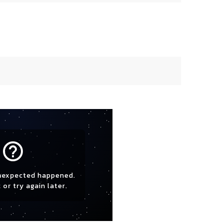
help_outline
nexpected happened.
 or try again later.