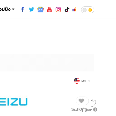
อปปิ้ง
MS