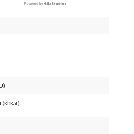
Powered by 
GliaStudios
U)
 (KitKat)