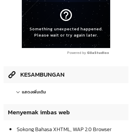
help_outline
Something unexpected happened.
Please wait or try again later.
Powered by 
GliaStudios
KESAMBUNGAN
แสดงเพิ่มเติม
Menyemak imbas web
Sokong Bahasa XHTML, WAP 2.0 Browser