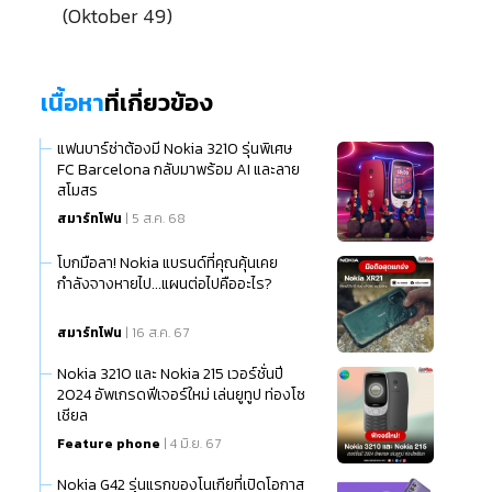
(Oktober 49)
เนื้อหา
ที่เกี่ยวข้อง
แฟนบาร์ซ่าต้องมี Nokia 3210 รุ่นพิเศษ
FC Barcelona กลับมาพร้อม AI และลาย
สโมสร
สมาร์ทโฟน
| 5 ส.ค. 68
โบกมือลา! Nokia แบรนด์ที่คุณคุ้นเคย
กำลังจางหายไป...แผนต่อไปคืออะไร?
สมาร์ทโฟน
| 16 ส.ค. 67
Nokia 3210 และ Nokia 215 เวอร์ชั่นปี
2024 อัพเกรดฟีเจอร์ใหม่ เล่นยูทูป ท่องโซ
เชียล
Feature phone
| 4 มิ.ย. 67
Nokia G42 รุ่นแรกของโนเกียที่เปิดโอกาส