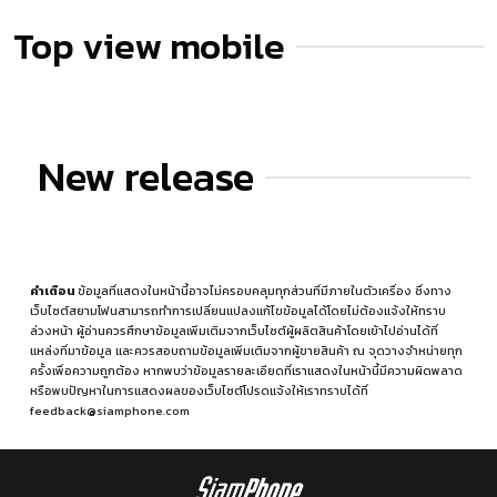
Top view mobile
New release
คำเตือน
ข้อมูลที่แสดงในหน้านี้อาจไม่ครอบคลุมทุกส่วนที่มีภายในตัวเครื่อง ซึ่งทาง
เว็บไซต์สยามโฟนสามารถทำการเปลี่ยนแปลงแก้ไขข้อมูลได้โดยไม่ต้องแจ้งให้ทราบ
ล่วงหน้า ผู้อ่านควรศึกษาข้อมูลเพิ่มเติมจากเว็บไซต์ผู้ผลิตสินค้าโดยเข้าไปอ่านได้ที่
แหล่งที่มาข้อมูล
และควรสอบถามข้อมูลเพิ่มเติมจากผู้ขายสินค้า ณ จุดวางจำหน่ายทุก
ครั้งเพื่อความถูกต้อง หากพบว่าข้อมูลรายละเอียดที่เราแสดงในหน้านี้มีความผิดพลาด
หรือพบปัญหาในการแสดงผลของเว็บไซต์โปรดแจ้งให้เราทราบได้ที่
feedback@siamphone.com