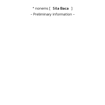
* nonems [
Sila Baca
]
- Preliminary information -