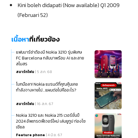
Kini boleh didapati (Now available) Q1 2009
(Februari 52)
เนื้อหา
ที่เกี่ยวข้อง
แฟนบาร์ซ่าต้องมี Nokia 3210 รุ่นพิเศษ
FC Barcelona กลับมาพร้อม AI และลาย
สโมสร
สมาร์ทโฟน
| 5 ส.ค. 68
โบกมือลา! Nokia แบรนด์ที่คุณคุ้นเคย
กำลังจางหายไป...แผนต่อไปคืออะไร?
สมาร์ทโฟน
| 16 ส.ค. 67
Nokia 3210 และ Nokia 215 เวอร์ชั่นปี
2024 อัพเกรดฟีเจอร์ใหม่ เล่นยูทูป ท่องโซ
เชียล
Feature phone
| 4 มิ.ย. 67