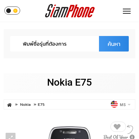
ค้นหา
Nokia E75
Nokia
E75
MS