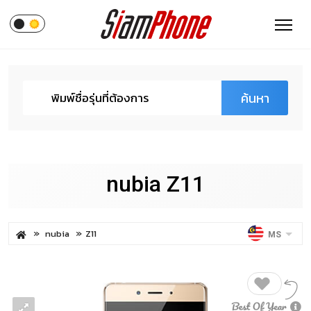
ค้นหา
nubia Z11
nubia
Z11
MS