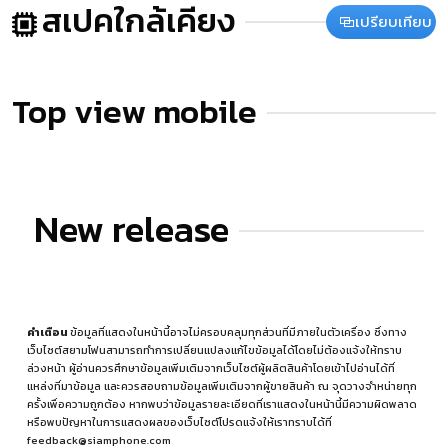
สเปคใกล้เคียง
เปรียบเทียบ
Top view mobile
New release
คำเตือน
ข้อมูลที่แสดงในหน้านี้อาจไม่ครอบคลุมทุกส่วนที่มีภายในตัวเครื่อง ซึ่งทาง
เว็บไซต์สยามโฟนสามารถทำการเปลี่ยนแปลงแก้ไขข้อมูลได้โดยไม่ต้องแจ้งให้ทราบ
ล่วงหน้า ผู้อ่านควรศึกษาข้อมูลเพิ่มเติมจากเว็บไซต์ผู้ผลิตสินค้าโดยเข้าไปอ่านได้ที่
แหล่งที่มาข้อมูล
และควรสอบถามข้อมูลเพิ่มเติมจากผู้ขายสินค้า ณ จุดวางจำหน่ายทุก
ครั้งเพื่อความถูกต้อง หากพบว่าข้อมูลรายละเอียดที่เราแสดงในหน้านี้มีความผิดพลาด
หรือพบปัญหาในการแสดงผลของเว็บไซต์โปรดแจ้งให้เราทราบได้ที่
feedback@siamphone.com