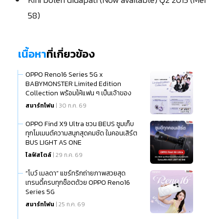
58)
เนื้อหา
ที่เกี่ยวข้อง
OPPO Reno16 Series 5G x
BABYMONSTER Limited Edition
Collection พร้อมให้แฟน ๆ เป็นเจ้าของ
แล้ว
สมาร์ทโฟน
| 30 ก.ค. 69
OPPO Find X9 Ultra ชวน BEUS ซูมเก็บ
ทุกโมเมนต์ความสนุกสุดคมชัด ในคอนเสิร์ต
BUS LIGHT AS ONE
ไลฟ์สไตล์
| 29 ก.ค. 69
“โบว์ เมลดา” แชร์ทริกถ่ายภาพสวยสุด
เทรนดี้ครบทุกช็อตด้วย OPPO Reno16
Series 5G
สมาร์ทโฟน
| 25 ก.ค. 69