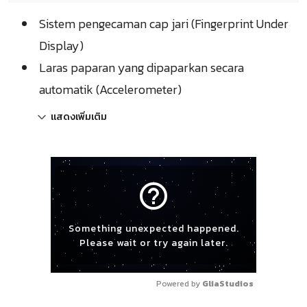
Sistem pengecaman cap jari (Fingerprint Under
Display)
Laras paparan yang dipaparkan secara
automatik (Accelerometer)
แสดงเพิ่มเติม
help_outline
Something unexpected happened.
Please wait or try again later.
Powered by 
GliaStudios