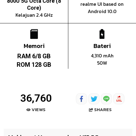
800U 5G Octa Core (8
realme UI based on
Core)
Android 10.0
Kelajuan 2.4 GHz
Memori
Bateri
4,310 mAh
RAM 6/8 GB
50W
ROM 128 GB
36,760
SHARES
VIEWS