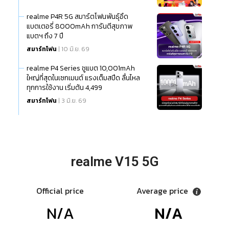
realme P4R 5G สมาร์ตโฟนพันธุ์อึด
แบตเตอรี่ 8000mAh การันตีสุขภาพ
แบตฯ ถึง 7 ปี
สมาร์ทโฟน
| 10 มิ.ย. 69
realme P4 Series ชูแบต 10,001mAh
ใหญ่ที่สุดในเซกเมนต์ แรงเต็มสปีด ลื่นไหล
ทุกการใช้งาน เริ่มต้น 4,499
สมาร์ทโฟน
| 3 มิ.ย. 69
realme V15 5G
Official price
Average price
N/A
N/A