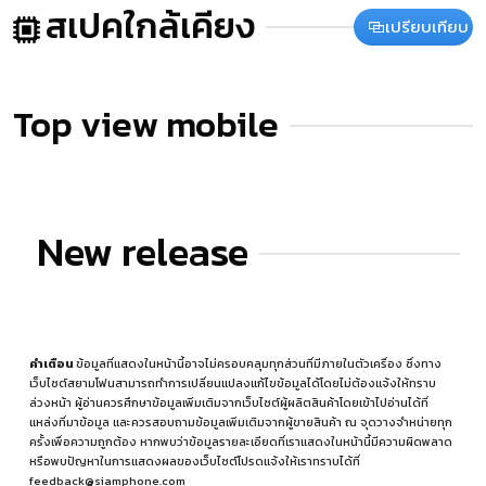
สเปคใกล้เคียง
เปรียบเทียบ
Top view mobile
New release
คำเตือน
ข้อมูลที่แสดงในหน้านี้อาจไม่ครอบคลุมทุกส่วนที่มีภายในตัวเครื่อง ซึ่งทาง
เว็บไซต์สยามโฟนสามารถทำการเปลี่ยนแปลงแก้ไขข้อมูลได้โดยไม่ต้องแจ้งให้ทราบ
ล่วงหน้า ผู้อ่านควรศึกษาข้อมูลเพิ่มเติมจากเว็บไซต์ผู้ผลิตสินค้าโดยเข้าไปอ่านได้ที่
แหล่งที่มาข้อมูล
และควรสอบถามข้อมูลเพิ่มเติมจากผู้ขายสินค้า ณ จุดวางจำหน่ายทุก
ครั้งเพื่อความถูกต้อง หากพบว่าข้อมูลรายละเอียดที่เราแสดงในหน้านี้มีความผิดพลาด
หรือพบปัญหาในการแสดงผลของเว็บไซต์โปรดแจ้งให้เราทราบได้ที่
feedback@siamphone.com