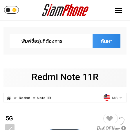
ค้นหา
Redmi Note 11R
Redmi
Note 11R
MS
5G