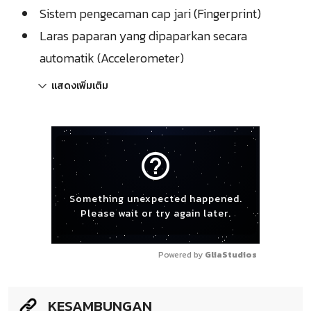
Sistem pengecaman cap jari (Fingerprint)
Laras paparan yang dipaparkan secara
automatik (Accelerometer)
แสดงเพิ่มเติม
help_outline
Something unexpected happened.
Please wait or try again later.
Powered by 
GliaStudios
KESAMBUNGAN