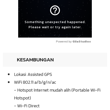
help_outline
Something unexpected happened.
Please wait or try again later.
Powered by 
GliaStudios
KESAMBUNGAN
Lokasi: Assisted GPS
WiFi 802.11 a/b/g/n/ac
- Hotspot Internet mudah alih (Portable Wi-Fi
Hotspot)
- Wi-Fi Direct